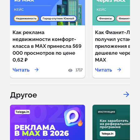
Как реклама
Как Фианит-Лом
недвижимости комфорт-
получил установ
класса в MAX принесла 569
приложения в 7 р
000 просмотров по цене
дешевле через р
0,62 ₽
MAX
Читать
Читать
1717
Другое