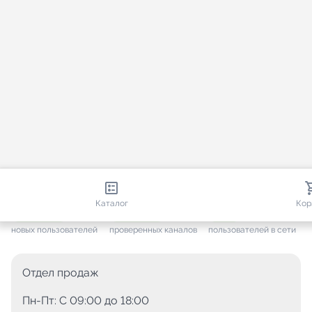
813 679
35 383
2 267
Каталог
Кор
+ 7 496
за месяц
+ 1 375
за месяц
ONLINE
новых пользователей
проверенных каналов
пользователей в сети
Отдел продаж
Пн-Пт: C 09:00 до 18:00