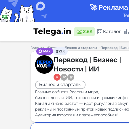
🚀 Реклама
Те
2.5K
Каталог
Главная
Каталог
Бизнес и стартапы
Первокод | Бизне
MAX
21.8
Каталог 
Первокод | Бизнес |
Новости | ИИ
Горящие
Бизнес и стартапы
Главные события России и мира,
бизнес, деньги, ИИ, технологии и громкие инфо
Канал активно растёт — идёт регулярная закуп
рекламы и постоянный приток новых подписчико
Аналитик
Аудитория взрослая и платежеспособная!
New