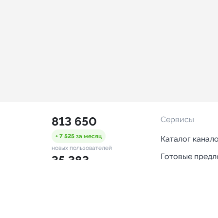
813 650
Сервисы
+ 7 525
за месяц
Каталог канал
новых пользователей
Готовые пред
35 383
Горящие пред
+ 1 394
за месяц
проверенных каналов
Смарт-кампан
2 490
Каталог ботов
ONLINE