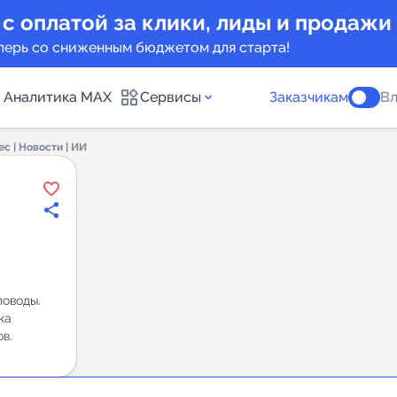
 с оплатой за клики, лиды и продажи
перь со сниженным бюджетом для старта!
Аналитика MAX
Сервисы
Заказчикам
Вл
с | Новости | ИИ
каналов
Каталог б
Индекс чи
 предложения
Telegram
New
поводы.
ка
Индивиду
в.
а MAX каналов
сопровож