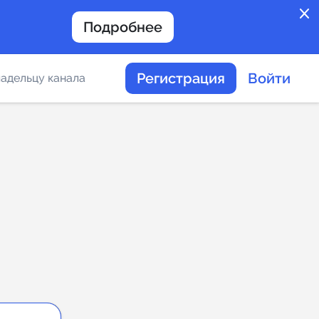
close
Подробнее
Регистрация
Войти
адельцу канала
отов
таемости каналов в
альное
дение