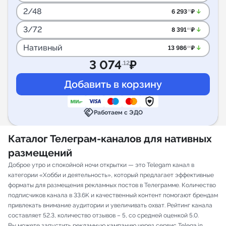
2/48
arrow_downward_alt
6 293
₽
.70
3/72
arrow_downward_alt
8 391
₽
.60
Нативный
arrow_downward_alt
13 986
₽
.00
3 074
₽
.12
handshake
Работаем с ЭДО
Каталог Телеграм-каналов для нативных
размещений
Доброе утро и спокойной ночи открытки — это Telegam канал в
категории «Хобби и деятельность», который предлагает эффективные
форматы для размещения рекламных постов в Телеграмме. Количество
подписчиков канала в 33.6K и качественный контент помогают брендам
привлекать внимание аудитории и увеличивать охват. Рейтинг канала
составляет 52.3, количество отзывов – 5, со средней оценкой 5.0.
Вы можете запустить рекламную кампанию через сервис Telega.in,