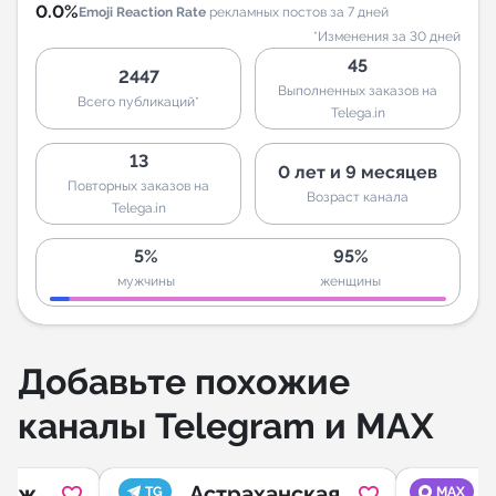
0.0%
Emoji Reaction Rate
рекламных постов за 7 дней
*Изменения за 30 дней
45
2447
Выполненных заказов на
Всего публикаций*
Telega.in
13
0 лет и 9 месяцев
Повторных заказов на
Возраст канала
Telega.in
5%
95%
мужчины
женщины
Добавьте похожие
каналы Telegram и MAX
 тужу
Астраханская
TG
MAX