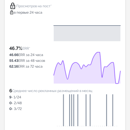
lock
Просмотров на пост*
lock
в первые 24 часа
46.7%
ERR*
46.66
ERR за 24 часа
55.43
ERR за 48 часов
62.16
ERR за 72 часа
6
Среднее число рекламных размещений в месяц
9
- 1/24
0
- 2/48
0
- 3/72