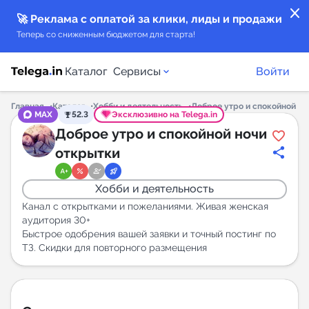
close
🚀 Реклама с оплатой за клики, лиды и продажи
Теперь со сниженным бюджетом для старта!
Каталог
Сервисы
Войти
Главная
Каталог
Хобби и деятельность
Доброе утро и спокойной но
MAX
52.3
Эксклюзивно на Telega.in
Каталог каналов
Доброе утро и спокойной ночи
открытки
Каталог ботов
Хобби и деятельность
Горящие предложения
Канал с открытками и пожеланиями. Живая женская
аудитория 30+
Быстрое одобрения вашей заявки и точный постинг по
Индекс читаемости каналов в Telegram
ТЗ. Скидки для повторного размещения
New
Аналитика MAX каналов
New