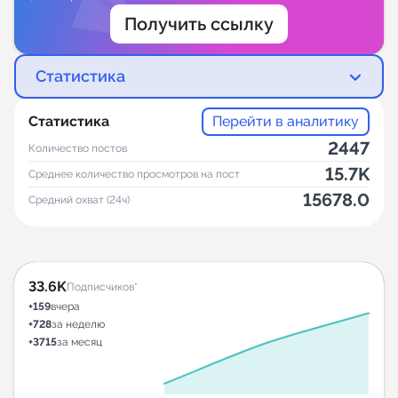
Получить ссылку
Статистика
Статистика
Перейти в аналитику
2447
Количество постов
15.7K
Среднее количество просмотров на пост
15678.0
Средний охват (24ч)
33.6K
Подписчиков*
+159
вчера
+728
за неделю
+3715
за месяц