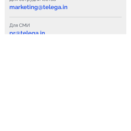
marketing@telega.in
Для СМИ
pr@telega.in
Техподдержка
Telegram
MAX
Сервисы
Каталог каналов
Готовые предложения
Горящие предложения
Смарт-кампании