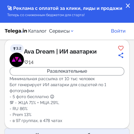
close
🚀 Реклама с оплатой за клики, лиды и продажи
Теперь со сниженным бюджетом для старта!
Каталог
Сервисы
Войти
3.2
Ava Dream | ИИ аватарки
Каталог каналов
14
Развлекательные
Каталог ботов
Минимальная рассылка от 10 тыс человек
Бот генерирует ИИ аватарки для соцсетей по 1
Горящие предложения
фотографии
- 5 фото бесплатно 😉
Индекс читаемости каналов в Telegram
💯 - ЖЦА 71% + МЦА 29%,
- RU 86%
New
- Prem 13%
- в 97 группах, в 478 чатах
Аналитика MAX каналов
New