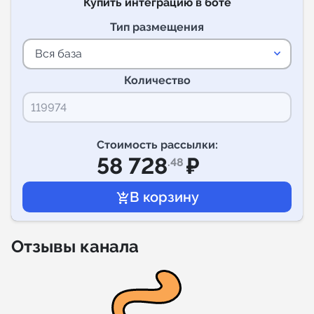
Купить интеграцию в боте
Тип размещения
Индивидуальное сопровождение
keyboard_arrow_down
Вся база
Аналитика Telegram
Количество
Стоимость рассылки:
58 728
₽
.48
Отзывы канала