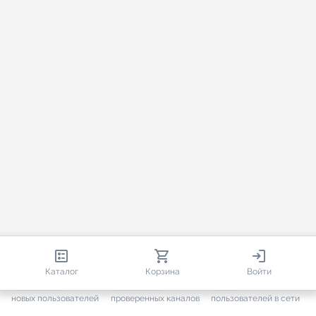
813 138
35 756
1 802
Каталог
Корзина
Войти
+ 7 702
за месяц
+ 1 449
за месяц
ONLINE
новых пользователей
проверенных каналов
пользователей в сети