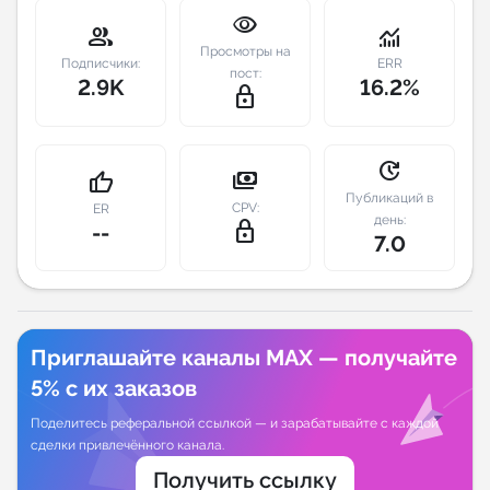
visibility
group
monitoring
Индивидуальное сопровождение
Просмотры на
Подписчики:
ERR
пост:
2.9K
16.2%
lock_outline
Аналитика Telegram
update
payments
thumb_up
Публикаций в
CPV:
ER
день:
lock_outline
--
7.0
Приглашайте каналы MAX — получайте
5% с их заказов
Поделитесь реферальной ссылкой — и зарабатывайте с каждой
сделки привлечённого канала.
Получить ссылку