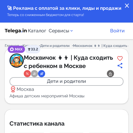
close
🚀 Реклама с оплатой за клики, лиды и продажи
Теперь со сниженным бюджетом для старта!
Каталог
Сервисы
Войти
Главная
Каталог
Дети и родители
Москвичок 👧👦 | Куда сходить с
MAX
33.2
Каталог каналов
Москвичок 👧👦 | Куда сходить
с ребенком в Москве
Каталог ботов
Дети и родители
Горящие предложения
distance
Москва
Афиша детских мероприятий Москвы
Индекс читаемости каналов в Telegram
New
Статистика канала
Аналитика MAX каналов
New