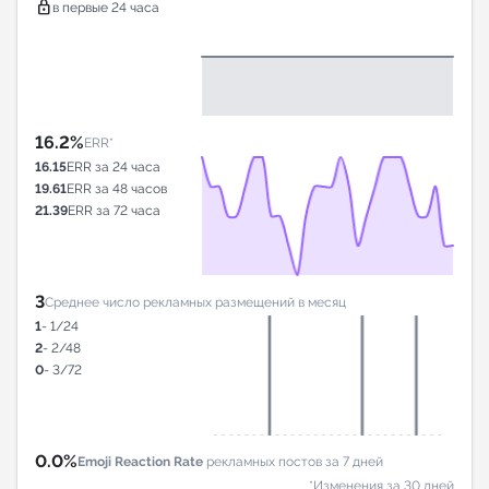
lock
в первые 24 часа
16.2%
ERR*
16.15
ERR за 24 часа
19.61
ERR за 48 часов
21.39
ERR за 72 часа
3
Среднее число рекламных размещений в месяц
1
- 1/24
2
- 2/48
0
- 3/72
0.0%
Emoji Reaction Rate
рекламных постов за 7 дней
*Изменения за 30 дней