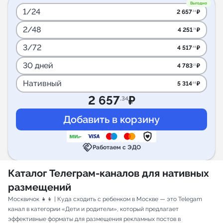
Выгодно
1/24
2 657
₽
.34
2/48
4 251
₽
.74
3/72
4 517
₽
.48
30 дней
4 783
₽
.21
Нативный
5 314
₽
.68
2 657
₽
.34
handshake
Работаем с ЭДО
Каталог Телеграм-каналов для нативных
размещений
Москвичок 👧👦 | Куда сходить с ребенком в Москве — это Telegam
канал в категории «Дети и родители», который предлагает
эффективные форматы для размещения рекламных постов в