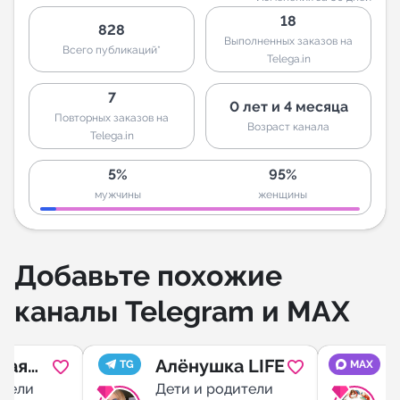
18
828
Выполненных заказов на
Всего публикаций*
Telega.in
7
0 лет и 4 месяца
Повторных заказов на
Возраст канала
Telega.in
5%
95%
мужчины
женщины
Добавьте похожие
каналы Telegram и MAX
ная
Алёнушка LIFE
TG
MAX
ители
Дети и родители
Д