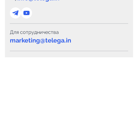
Для сотрудничества
marketing@telega.in
Для СМИ
pr@telega.in
Техподдержка
Telegram
MAX
Сервисы
Каталог каналов