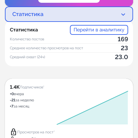
Статистика
Статистика
Перейти в аналитику
169
Количество постов
23
Среднее количество просмотров на пост
23.0
Средний охват (24ч)
1.4K
Подписчиков*
+0
вчера
-21
за неделю
+7
за месяц
lock
Просмотров на пост*