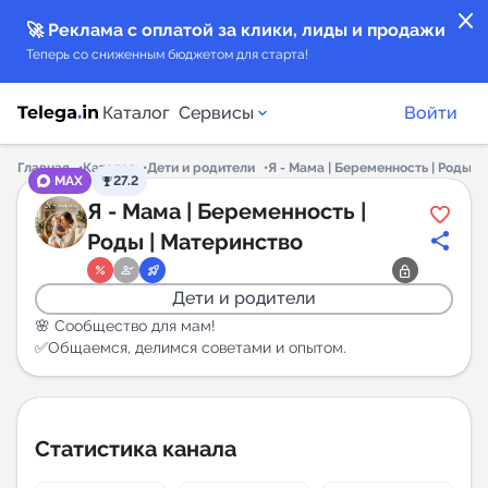
close
🚀 Реклама с оплатой за клики, лиды и продажи
Теперь со сниженным бюджетом для старта!
Каталог
Сервисы
Войти
Главная
Каталог
Дети и родители
Я - Мама | Беременность | Роды |
MAX
27.2
Каталог каналов
Я - Мама | Беременность |
Роды | Материнство
Каталог ботов
Дети и родители
Горящие предложения
🌸 Сообщество для мам!
✅️Общаемся, делимся советами и опытом.
Индекс читаемости каналов в Telegram
New
Статистика канала
Аналитика MAX каналов
New