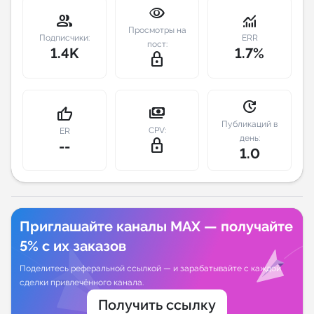
visibility
group
monitoring
Индивидуальное сопровождение
Просмотры на
Подписчики:
ERR
пост:
1.4K
1.7%
lock_outline
Аналитика Telegram
update
payments
thumb_up
Публикаций в
CPV:
ER
день:
lock_outline
--
1.0
Приглашайте каналы MAX — получайте
5% с их заказов
Поделитесь реферальной ссылкой — и зарабатывайте с каждой
сделки привлечённого канала.
Получить ссылку