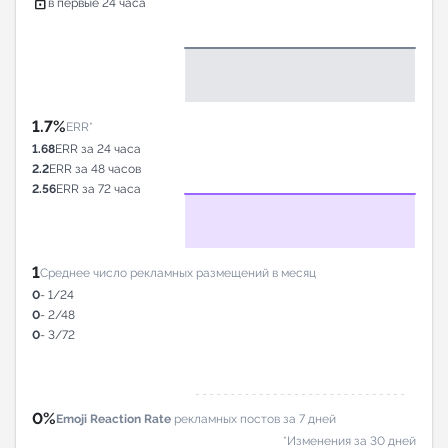
lock
в первые 24 часа
1.7%
ERR*
1.68
ERR за 24 часа
2.2
ERR за 48 часов
2.56
ERR за 72 часа
1
Среднее число рекламных размещений в месяц
0
- 1/24
0
- 2/48
0
- 3/72
0%
Emoji Reaction Rate
рекламных постов за 7 дней
*Изменения за 30 дней