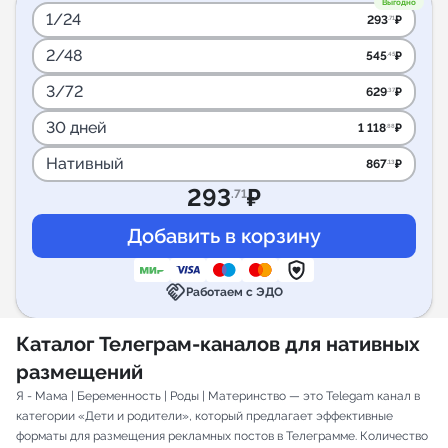
Выгодно
1/24
293
₽
.71
2/48
545
₽
.45
3/72
629
₽
.37
30 дней
1 118
₽
.88
Нативный
867
₽
.13
293
₽
.71
handshake
Работаем с ЭДО
Каталог Телеграм-каналов для нативных
размещений
Я - Мама | Беременность | Роды | Материнство — это Telegam канал в
категории «Дети и родители», который предлагает эффективные
форматы для размещения рекламных постов в Телеграмме. Количество