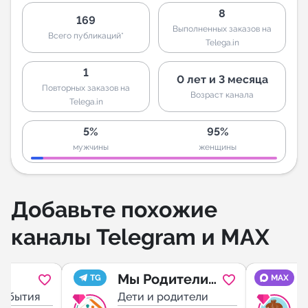
8
169
Выполненных заказов на
Всего публикаций*
Telega.in
1
0 лет и 3 месяца
Повторных заказов на
Возраст канала
Telega.in
5%
95%
мужчины
женщины
Добавьте похожие
каналы Telegram и MAX
:
Мы Родители
TG
MAX
афиша
события
👫
Дети и родители
Д