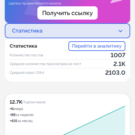
сделки привлечённого канала.
Получить ссылку
Статистика
Статистика
Перейти в аналитику
1007
Количество постов
2.1K
Среднее количество просмотров на пост
2103.0
Средний охват (24ч)
12.7K
Подписчиков*
+6
вчера
+89
за неделю
+415
за месяц