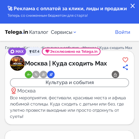
close
🚀 Реклама с оплатой за клики, лиды и продажи
Теперь со сниженным бюджетом для старта!
Каталог
Сервисы
Войти
Главная
Каталог
Культура и события
Москва | Куда сходить Мах
MAX
67.4
Эксклюзивно на Telega.in
Каталог каналов
Москва | Куда сходить Мах
Каталог ботов
Культура и события
distance
Горящие предложения
Москва
Все мероприятия, фестивали, красивые места и афиша
любимой столицы. Куда сходить с детьми или без, где
Индекс читаемости каналов в Telegram
улетно провести выходные или просто отдохнуть от
New
суеты!
Аналитика MAX каналов
New