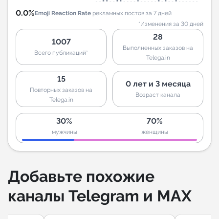
0.0%
Emoji Reaction Rate
рекламных постов за 7 дней
*Изменения за 30 дней
28
1007
Выполненных заказов на
Всего публикаций*
Telega.in
15
0 лет и 3 месяца
Повторных заказов на
Возраст канала
Telega.in
30%
70%
мужчины
женщины
Добавьте похожие
каналы Telegram и MAX