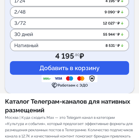
1/24
arrow_downward_alt
4 195
₽
.80
2/48
arrow_downward_alt
9 090
₽
.90
3/72
arrow_downward_alt
12 027
₽
.96
30 дней
arrow_downward_alt
55 944
₽
.00
Нативный
arrow_downward_alt
8 531
₽
.46
4 195
₽
.80
handshake
Работаем с ЭДО
Каталог Телеграм-каналов для нативных
размещений
Москва | Куда сходить Мах — это Telegam канал в категории
«Культура и события», который предлагает эффективные форматы для
размещения рекламных постов в Телеграмме. Количество подписчиков
канала в 12.7K и качественный контент помогают брендам привлекать