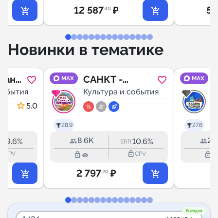
12 587
₽
5 
.40
Новинки в тематике
зань
САНКТ -
MAX
MAX
события
ПЕТЕРБУРГ
Культура и события
К
5.0
28.9
27.6
8.6K
2.
39.6%
10.6%
:
ERR:
outline
lock_outline
lock_outline
lock_outline
CPV
CPV
2 797
₽
9
.20
Выгодно