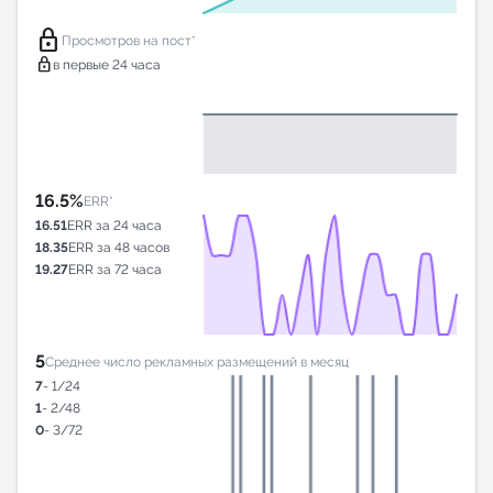
lock
Просмотров на пост*
lock
в первые 24 часа
16.5%
ERR*
16.51
ERR за 24 часа
18.35
ERR за 48 часов
19.27
ERR за 72 часа
5
Среднее число рекламных размещений в месяц
7
- 1/24
1
- 2/48
0
- 3/72