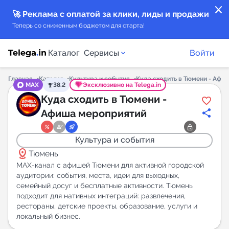
close
🚀 Реклама с оплатой за клики, лиды и продажи
Теперь со сниженным бюджетом для старта!
Каталог
Сервисы
Войти
Главная
Каталог
Культура и события
Куда сходить в Тюмени - Афи
MAX
38.2
Эксклюзивно на Telega.in
Каталог каналов
Куда сходить в Тюмени -
Афиша мероприятий
Каталог ботов
Культура и события
Горящие предложения
distance
Тюмень
MAX-канал с афишей Тюмени для активной городской
Индекс читаемости каналов в Telegram
аудитории: события, места, идеи для выходных,
семейный досуг и бесплатные активности. Тюмень
New
подходит для нативных интеграций: развлечения,
рестораны, детские проекты, образование, услуги и
Аналитика MAX каналов
локальный бизнес.
New