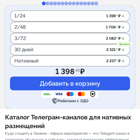
1/24
arrow_downward_alt
1 398
₽
.60
2/48
arrow_downward_alt
1 706
₽
.29
3/72
arrow_downward_alt
2 083
₽
.91
Выгодно
30 дней
arrow_downward_alt
2 321
₽
.68
Нативный
arrow_downward_alt
2 237
₽
.76
1 398
₽
.60
handshake
Работаем с ЭДО
Каталог Телеграм-каналов для нативных
размещений
Куда сходить в Тюмени - Афиша мероприятий — это Telegam канал в
категории «Культура и события», который предлагает эффективные