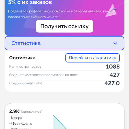
5% с их заказов
Поделитесь реферальной ссылкой — и зарабатывайте с каждой
сделки привлечённого канала.
Получить ссылку
Статистика
Статистика
Перейти в аналитику
1088
Количество постов
427
Среднее количество просмотров на пост
427.0
Средний охват (24ч)
2.9K
Подписчиков*
-6
вчера
-45
за неделю