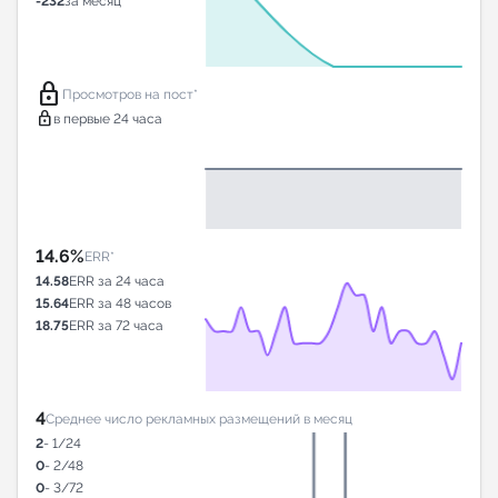
-232
за месяц
lock
Просмотров на пост*
lock
в первые 24 часа
14.6%
ERR*
14.58
ERR за 24 часа
15.64
ERR за 48 часов
18.75
ERR за 72 часа
4
Среднее число рекламных размещений в месяц
2
- 1/24
0
- 2/48
0
- 3/72