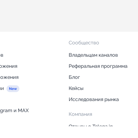
Сообщество
ов
Владельцам каналов
ложения
Реферальная программа
ложения
Блог
ии
Кейсы
Исследования рынка
egram и MAX
Компания
Отзывы о Telega.in
ций
Информация о безопасност