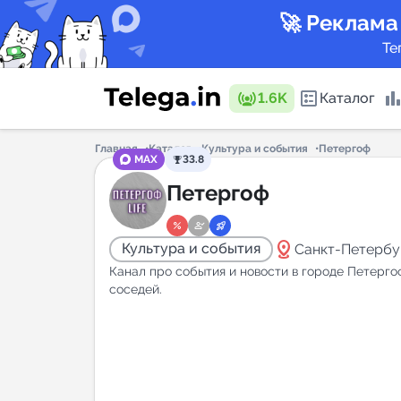
🚀 Реклама
Те
1.6K
Каталог
Главная
Каталог
Культура и события
Петергоф
MAX
33.8
Каталог 
Петергоф
distance
Культура и события
Санкт-Петербу
Горящие
Лен.обл
Канал про события и новости в городе Петерго
соседей.
Аналитик
New