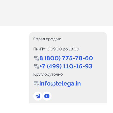
Отдел продаж
Пн-Пт: C 09:00 до 18:00
8 (800) 775-78-60
+7 (499) 110-15-93
Круглосуточно
info@telega.in
0
Каналов:
Подпи
0
₽
delete_forever
Итого:
.00
Для сотрудничества
и