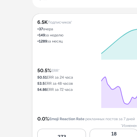
6.5K
Подписчиков*
+37
вчера
+149
за неделю
+1289
за месяц
50.5%
ERR*
50.51
ERR за 24 часа
53.5
ERR за 48 часов
54.86
ERR за 72 часа
0.0%
Emoji Reaction Rate
рекламных постов за 7 дней
*Изменен
18
273