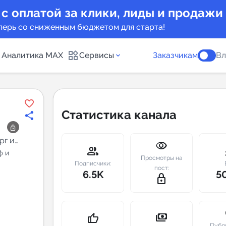
 с оплатой за клики, лиды и продажи
перь со сниженным бюджетом для старта!
Аналитика MAX
Сервисы
Заказчикам
Вл
каналов
Каталог б
Статистика канала
Индекс чи
рг и
visibility
 предложения
Telegram
group
m
ф и
Просмотры на
New
Подписчики:
пост:
6.5K
5
lock_outline
Индивиду
а MAX каналов
сопровож
u
payments
thumb_up
Публ