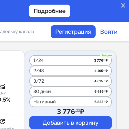
close
Подробнее
Регистрация
Войти
адельцу канала
отов
Выгодно
1/24
3 776
₽
.22
2/48
4 195
₽
.80
таемости каналов в
3/72
4 615
₽
.38
onitoring
30 дней
6 489
₽
.50
ERR
0.5%
Нативный
6 853
₽
.14
альное
3 776
₽
.22
дение
pdate
икаций в