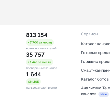
813 154
Сервисы
+ 7 700
за месяц
Каталог канал
новых пользователей
Готовые пред
35 757
Горящие пред
+ 1 448
за месяц
проверенных каналов
Смарт-кампан
1 644
Каталог ботов
ONLINE
Аналитика Tel
пользователей в сети
каналов
Бот нотифика