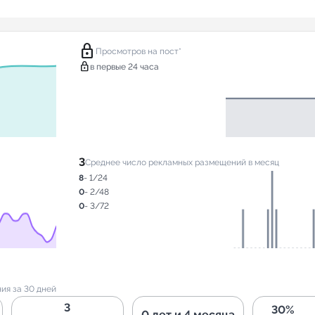
lock
Просмотров на пост*
lock
в первые 24 часа
3
Среднее число рекламных размещений в месяц
8
- 1/24
0
- 2/48
0
- 3/72
ия за 30 дней
3
30%
0 лет и 4 месяца