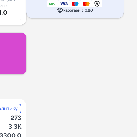
ень:
handshake
Работаем с ЭДО
4.0
алитику
273
3.3K
3300.0