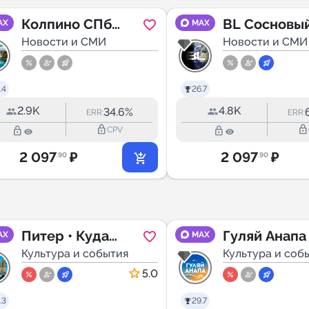
Колпино СПб
BL Сосновы
AX
MAX
(Санкт-
Новости и СМИ
Новости и СМИ
Петербург)
.4
26.7
2.9K
4.8K
34.6%
ERR:
ERR:
lock_outline
lock_outline
lock_outline
lock_outline
CPV
2 097
₽
2 097
₽
.90
.90
Питер • Куда
Гуляй Анапа
AX
MAX
сходить?
Культура и события
Культура и соб
5.0
.3
29.7