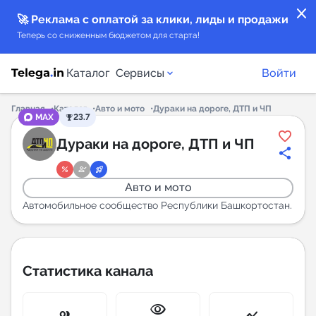
close
🚀 Реклама с оплатой за клики, лиды и продажи
Теперь со сниженным бюджетом для старта!
Каталог
Сервисы
Войти
Главная
Каталог
Авто и мото
Дураки на дороге, ДТП и ЧП
MAX
23.7
Каталог каналов
Дураки на дороге, ДТП и ЧП
Каталог ботов
Авто и мото
Горящие предложения
Автомобильное сообщество Республики Башкортостан.
Индекс читаемости каналов в Telegram
New
Статистика канала
Аналитика MAX каналов
visibility
New