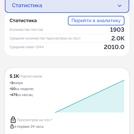
Статистика
Статистика
Перейти в аналитику
1903
Количество постов
2.0K
Среднее количество просмотров на пост
2010.0
Средний охват (24ч)
5.1K
Подписчиков*
+3
вчера
+50
за неделю
+479
за месяц
lock
Просмотров на пост*
lock
в первые 24 часа