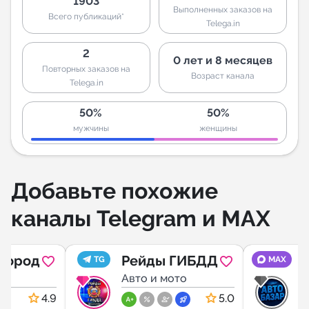
1903
Выполненных заказов на
Всего публикаций*
Telega.in
2
0 лет и 8 месяцев
Повторных заказов на
Возраст канала
Telega.in
50%
50%
мужчины
женщины
Добавьте похожие
каналы Telegram и MAX
лгород
Рейды ГИБДД
А
TG
MAX
о
Авто и мото
П
А
4.9
5.0