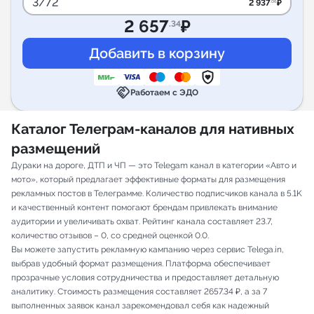
3/72
2 937
₽
.06
2 657
₽
.34
handshake
Работаем с ЭДО
Каталог Телеграм-каналов для нативных
размещений
Дураки на дороге, ДТП и ЧП — это Telegam канал в категории «Авто и
мото», который предлагает эффективные форматы для размещения
рекламных постов в Телеграмме. Количество подписчиков канала в 5.1K
и качественный контент помогают брендам привлекать внимание
аудитории и увеличивать охват. Рейтинг канала составляет 23.7,
количество отзывов – 0, со средней оценкой 0.0.
Вы можете запустить рекламную кампанию через сервис Telega.in,
выбрав удобный формат размещения. Платформа обеспечивает
прозрачные условия сотрудничества и предоставляет детальную
аналитику. Стоимость размещения составляет 2657.34 ₽, а за 7
выполненных заявок канал зарекомендовал себя как надежный