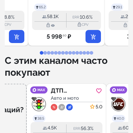
65.2
29.1
58.1K
2.0
8.8%
10.6%
RR:
ERR:
lock_outline
lock_outline
lock_outline
lock_outline
CPV
CPV
5 998
₽
3
.60
С этим каналом часто
покупают
ДТП
MAX
MAX
Астрахань
Авто и мото
5.0
даций?
38.5
40.0
4.5K
60.
56.3%
ERR: