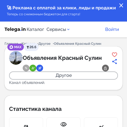
close
🚀 Реклама с оплатой за клики, лиды и продажи
Теперь со сниженным бюджетом для старта!
Каталог
Сервисы
Войти
Главная
Каталог
Другое
Объявления Красный Сулин
MAX
26.6
Каталог каналов
Объявления Красный Сулин
Каталог ботов
Другое
Горящие предложения
Канал объявлений.
Индекс читаемости каналов в Telegram
New
Статистика канала
Аналитика MAX каналов
visibility
New