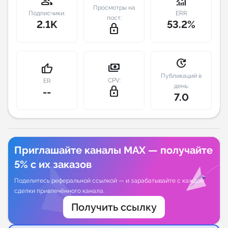
group
monitoring
Просмотры на
Подписчики:
ERR
пост:
Индивидуальное сопровождение
2.1K
53.2%
lock_outline
Аналитика Telegram
update
payments
thumb_up
Публикаций в
CPV:
ER
день:
lock_outline
--
7.0
Приглашайте каналы MAX — получайте
5% с их заказов
Поделитесь реферальной ссылкой — и зарабатывайте с каждой
сделки привлечённого канала.
Получить ссылку