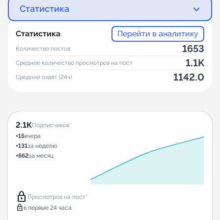
Статистика
Статистика
Перейти в аналитику
1653
Количество постов
1.1K
Среднее количество просмотров на пост
1142.0
Средний охват (24ч)
2.1K
Подписчиков*
+15
вчера
+131
за неделю
+662
за месяц
lock
Просмотров на пост*
lock
в первые 24 часа