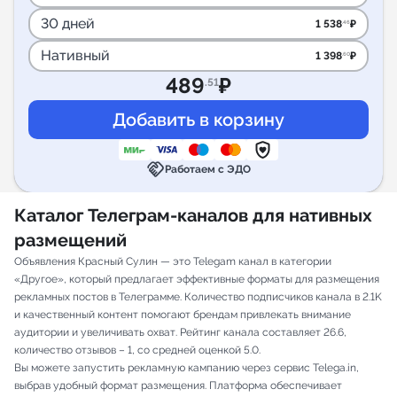
30 дней
1 538
₽
.46
Нативный
1 398
₽
.60
489
₽
.51
handshake
Работаем с ЭДО
Каталог Телеграм-каналов для нативных
размещений
Объявления Красный Сулин — это Telegam канал в категории
«Другое», который предлагает эффективные форматы для размещения
рекламных постов в Телеграмме. Количество подписчиков канала в 2.1K
и качественный контент помогают брендам привлекать внимание
аудитории и увеличивать охват. Рейтинг канала составляет 26.6,
количество отзывов – 1, со средней оценкой 5.0.
Вы можете запустить рекламную кампанию через сервис Telega.in,
выбрав удобный формат размещения. Платформа обеспечивает