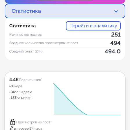
Статистика
Статистика
Перейти в аналитику
251
Количество постов
494
Среднее количество просмотров на пост
494.0
Средний охват (24ч)
4.4K
Подписчиков*
-3
вчера
-34
за неделю
-157
за месяц
lock
Просмотров на пост*
lock
в первые 24 часа