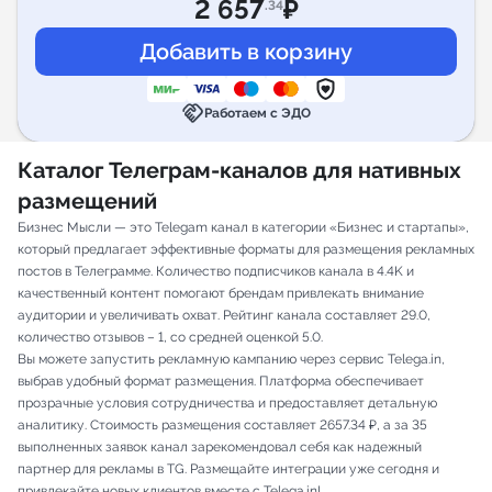
2 657
₽
.34
handshake
Работаем с ЭДО
Каталог Телеграм-каналов для нативных
размещений
Бизнес Мысли — это Telegam канал в категории «Бизнес и стартапы»,
который предлагает эффективные форматы для размещения рекламных
постов в Телеграмме. Количество подписчиков канала в 4.4K и
качественный контент помогают брендам привлекать внимание
аудитории и увеличивать охват. Рейтинг канала составляет 29.0,
количество отзывов – 1, со средней оценкой 5.0.
Вы можете запустить рекламную кампанию через сервис Telega.in,
выбрав удобный формат размещения. Платформа обеспечивает
прозрачные условия сотрудничества и предоставляет детальную
аналитику. Стоимость размещения составляет 2657.34 ₽, а за 35
выполненных заявок канал зарекомендовал себя как надежный
партнер для рекламы в TG. Размещайте интеграции уже сегодня и
привлекайте новых клиентов вместе с Telega.in!