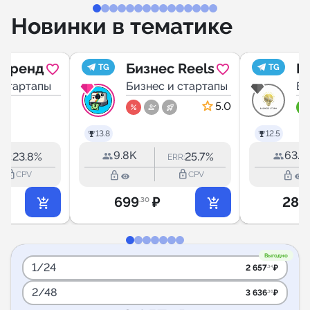
Новинки в тематике
сФренд
Бизнес Reels
B
TG
TG
 стартапы
Бизнес и стартапы
Би
5.0
13.8
12.5
9.8K
63.2
23.8%
25.7%
RR:
ERR:
lock_outline
lock_outline
lock_outline
lock_outline
CPV
CPV
699
₽
28 
.30
Выгодно
1/24
2 657
₽
.34
2/48
3 636
₽
.36