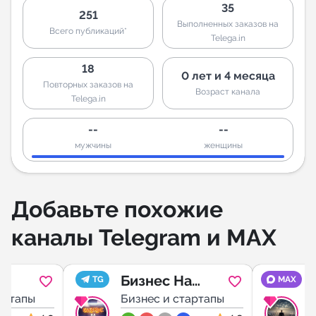
35
251
Выполненных заказов на
Всего публикаций*
Telega.in
18
0 лет и 4 месяца
Повторных заказов на
Возраст канала
Telega.in
--
--
мужчины
женщины
Добавьте похожие
каналы Telegram и MAX
Бизнес На
TG
MAX
артапы
Миллион
Бизнес и стартапы
Б