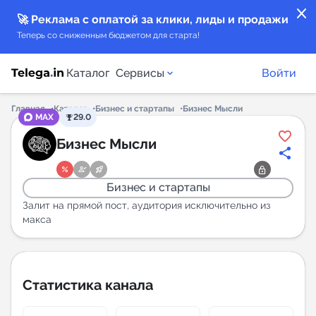
close
🚀 Реклама с оплатой за клики, лиды и продажи
Теперь со сниженным бюджетом для старта!
Каталог
Сервисы
Войти
Главная
Каталог
Бизнес и стартапы
Бизнес Мысли
MAX
29.0
Каталог каналов
Бизнес Мысли
Каталог ботов
Бизнес и стартапы
Горящие предложения
Залит на прямой пост, аудитория исключительно из
макса
Индекс читаемости каналов в Telegram
New
Статистика канала
Аналитика MAX каналов
New