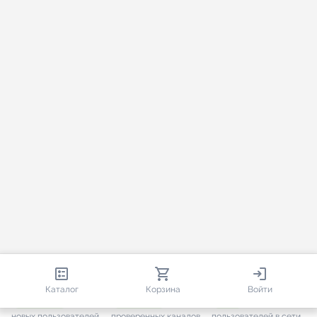
813 407
35 453
3 616
Каталог
Корзина
Войти
+ 7 638
за месяц
+ 1 441
за месяц
ONLINE
новых пользователей
проверенных каналов
пользователей в сети