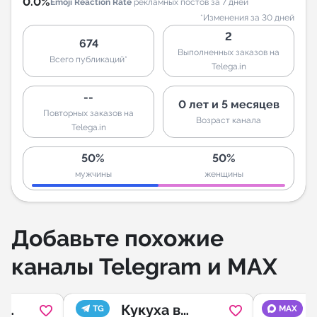
0.0%
Emoji Reaction Rate
рекламных постов за 7 дней
*Изменения за 30 дней
2
674
Выполненных заказов на
Всего публикаций*
Telega.in
--
0 лет и 5 месяцев
Повторных заказов на
Возраст канала
Telega.in
50%
50%
мужчины
женщины
Добавьте похожие
каналы Telegram и MAX
-
Кукуха в
TG
MAX