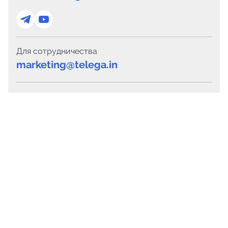
Для сотрудничества
marketing@telega.in
Для СМИ
pr@telega.in
Техподдержка
Telegram
MAX
Сервисы
Каталог каналов