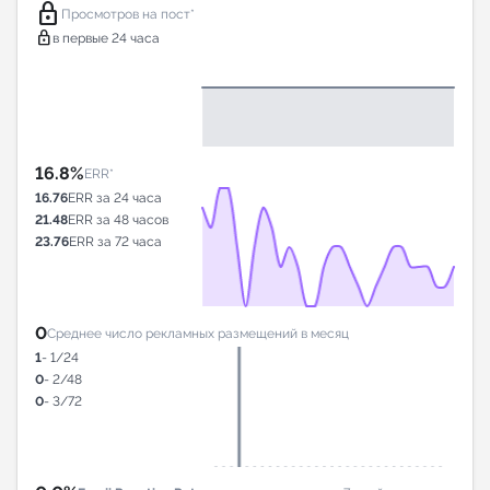
lock
Просмотров на пост*
lock
в первые 24 часа
16.8%
ERR*
16.76
ERR за 24 часа
21.48
ERR за 48 часов
23.76
ERR за 72 часа
0
Среднее число рекламных размещений в месяц
1
- 1/24
0
- 2/48
0
- 3/72