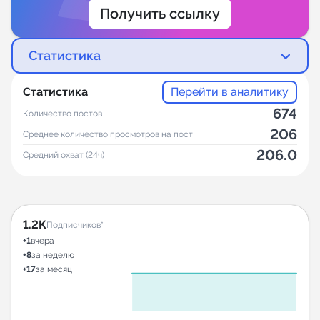
Получить ссылку
Статистика
Статистика
Перейти в аналитику
674
Количество постов
206
Среднее количество просмотров на пост
206.0
Средний охват (24ч)
1.2K
Подписчиков*
+1
вчера
+8
за неделю
+17
за месяц