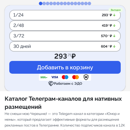
Выгодно
1/24
arrow_downward_alt
293
₽
.71
2/48
arrow_downward_alt
419
₽
.58
3/72
arrow_downward_alt
570
₽
.63
30 дней
arrow_downward_alt
604
₽
.20
293
₽
.71
handshake
Работаем с ЭДО
Каталог Телеграм-каналов для нативных
размещений
Не смеши мою Черешню! — это Telegam канал в категории «Юмор и
мемы», который предлагает эффективные форматы для размещения
рекламных постов в Телеграмме. Количество подписчиков канала в 1.2K