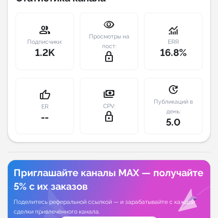
Индивидуальное сопровождение
visibility
group
monitoring
Просмотры на
Подписчики:
ERR
Аналитика Telegram
пост:
1.2K
16.8%
lock_outline
update
payments
thumb_up
Публикаций в
CPV:
ER
день:
lock_outline
--
5.0
Приглашайте каналы MAX — получайте
5% с их заказов
Поделитесь реферальной ссылкой — и зарабатывайте с каждой
сделки привлечённого канала.