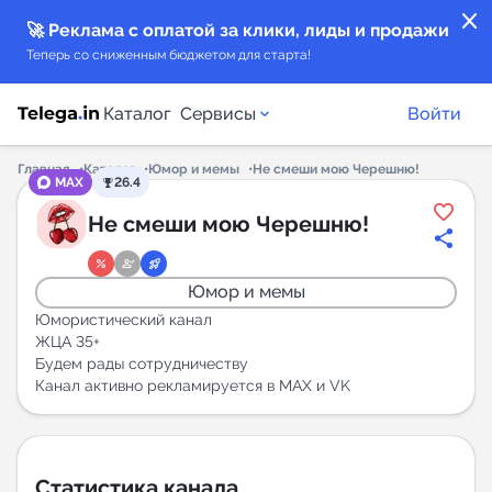
close
🚀 Реклама с оплатой за клики, лиды и продажи
Теперь со сниженным бюджетом для старта!
Каталог
Сервисы
Войти
Главная
Каталог
Юмор и мемы
Не смеши мою Черешню!
MAX
26.4
Каталог каналов
Не смеши мою Черешню!
Каталог ботов
Юмор и мемы
Горящие предложения
Юмористический канал
ЖЦА 35+
Будем рады сотрудничеству
Индекс читаемости каналов в Telegram
Канал активно рекламируется в МАХ и VK
New
Аналитика MAX каналов
New
Статистика канала