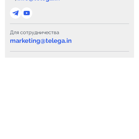
Для сотрудничества
marketing@telega.in
Для СМИ
pr@telega.in
Техподдержка
Telegram
MAX
Сервисы
Каталог каналов