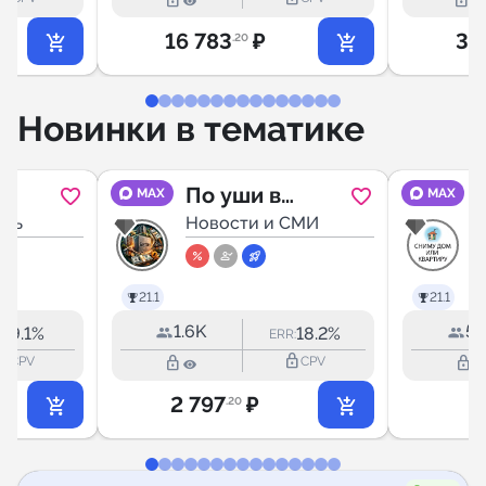
lock_outline
lock_outline
16 783
₽
3 
.20
Новинки в тематике
По уши в
MAX
MAX
мост
сть
Бетоне•Недви
Новости и СМИ
ройки
жимость
21.1
21.1
1.6K
57
9.1%
18.2%
R:
ERR:
outline
lock_outline
lock_outline
lock_outline
CPV
CPV
2 797
₽
5
.20