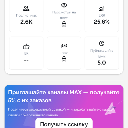
visibility
group
monitoring
Индивидуальное сопровождение
Просмотры на
Подписчики:
ERR
пост:
2.6K
25.6%
lock_outline
Аналитика Telegram
update
payments
thumb_up
Публикаций в
CPV:
ER
день:
lock_outline
--
5.0
Приглашайте каналы MAX — получайте
5% с их заказов
Поделитесь реферальной ссылкой — и зарабатывайте с каждой
сделки привлечённого канала.
Получить ссылку