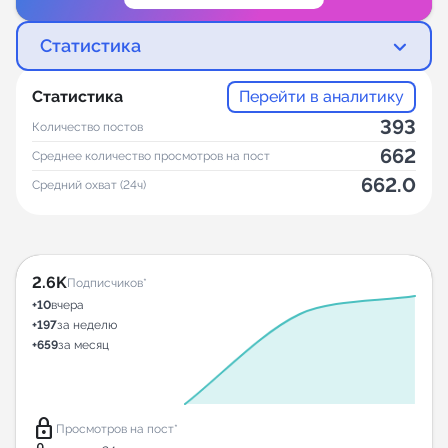
Статистика
Статистика
Перейти в аналитику
393
Количество постов
662
Среднее количество просмотров на пост
662.0
Средний охват (24ч)
2.6K
Подписчиков*
+10
вчера
+197
за неделю
+659
за месяц
lock
Просмотров на пост*