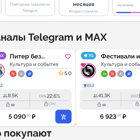
месяцев
Повторных заказов на
мужчины
Telega.in
Возраст канала
налы Telegram и MAX
Питер без
Фестивали и
AX
TG
кошелька -
Культура и события
концерты в
Культура и соб
афиша
Москве
5.0
.2
69.2
8.5K
41.3K
22.6%
ERR:
ERR:
lock_outline
lock_outline
lock_outline
lock_outline
CPV
5 090
₽
6 923
₽
.90
.07
о покупают