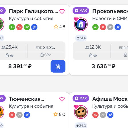
Парк Галицкого.
Прокопьевск
AX
MAX
Краснодар
Культура и события
Новости и СМИ
4.8
.7
61.4
25.4K
12.3K
24.3%
ERR:
ERR:
lock_outline
lock_outline
lock_outline
lock_outline
CPV
8 391
₽
3 636
₽
.60
.36
Тюменская
Афиша Моск
AX
MAX
Ворона | Куда
Культура и события
вход свобод
Культура и соб
сходить в
5.0
Тюмени
.0
34.0