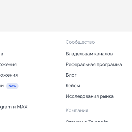
Сообщество
ов
Владельцам каналов
ложения
Реферальная программа
ложения
Блог
ии
Кейсы
Исследования рынка
egram и MAX
Компания
Отзывы о Telega.in
ций