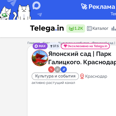
🚀 Реклама
Те
1.2K
Каталог
Главная
Каталог
Культура и события
Японский сад |
MAX
37.5
Эксклюзивно на Telega.in
Каталог 
Японский сад | Парк
Галицкого. Краснода
Горящие
distance
Культура и события
Краснодар
активно растущий канал
Аналитик
New