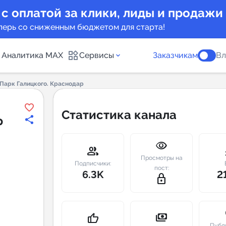
 с оплатой за клики, лиды и продажи
перь со сниженным бюджетом для старта!
Аналитика MAX
Сервисы
Заказчикам
Вл
 Парк Галицкого. Краснодар
каналов
Каталог б
Статистика канала
р
Индекс чи
visibility
 предложения
Telegram
group
m
Просмотры на
New
Подписчики:
пост:
6.3K
2
lock_outline
Индивиду
а MAX каналов
сопровож
u
payments
thumb_up
Публ