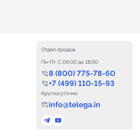
Отдел продаж
Пн-Пт: C 09:00 до 18:00
8 (800) 775-78-60
+7 (499) 110-15-93
Круглосуточно
info@telega.in
0
Каналов:
Подпи
0
₽
delete_forever
Итого:
.00
Для сотрудничества