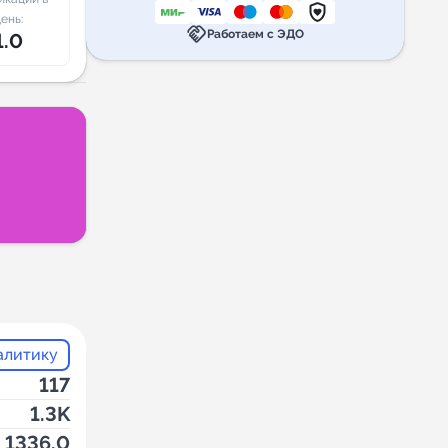
ень:
handshake
Работаем с ЭДО
1.0
алитику
117
1.3K
1336.0