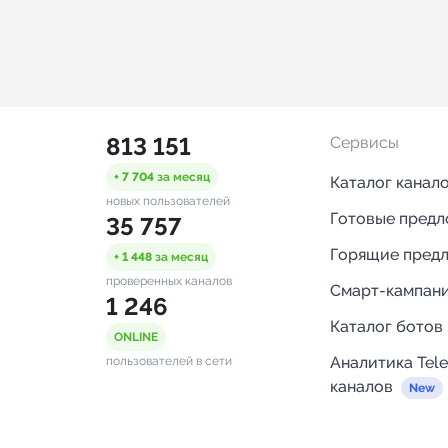
813 151
Сервисы
+ 7 704
за месяц
Каталог канал
новых пользователей
Готовые пред
35 757
Горящие пред
+ 1 448
за месяц
проверенных каналов
Смарт-кампан
1 246
Каталог ботов
ONLINE
Аналитика Tel
пользователей в сети
каналов
Бот нотифика