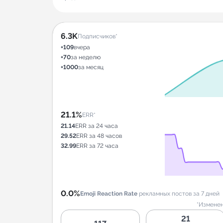
6.3K
Подписчиков*
+109
вчера
+70
за неделю
+1000
за месяц
21.1%
ERR*
21.14
ERR за 24 часа
29.52
ERR за 48 часов
32.99
ERR за 72 часа
0.0%
Emoji Reaction Rate
рекламных постов за 7 дней
*Изменен
21