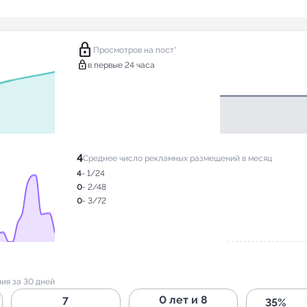
lock
Просмотров на пост*
lock
в первые 24 часа
4
Среднее число рекламных размещений в месяц
4
- 1/24
0
- 2/48
0
- 3/72
ия за 30 дней
0 лет и 8
7
35%