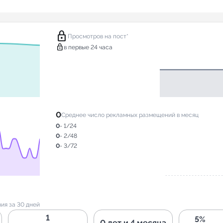
lock
Просмотров на пост*
lock
в первые 24 часа
0
Среднее число рекламных размещений в месяц
0
- 1/24
0
- 2/48
0
- 3/72
ия за 30 дней
1
5%
0 лет и 4 месяца