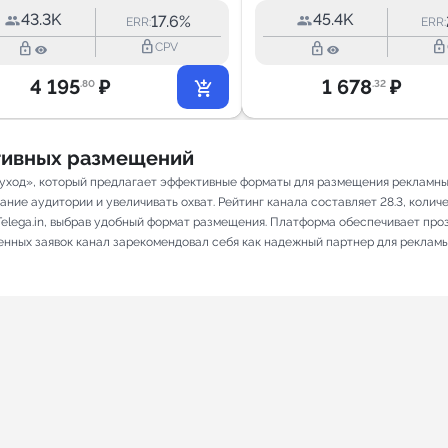
43.3K
45.4K
17.6%
ERR:
ERR:
lock_outline
lock_outline
lock_outline
lock_outline
CPV
4 195
₽
1 678
₽
.80
.32
ативных размещений
 уход», который предлагает эффективные форматы для размещения рекламных 
ие аудитории и увеличивать охват. Рейтинг канала составляет 28.3, количес
elega.in, выбрав удобный формат размещения. Платформа обеспечивает про
ненных заявок канал зарекомендовал себя как надежный партнер для рекламы