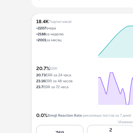
18.4K
Подписчиков*
+2207
вчера
+2188
за неделю
+2001
за месяц
20.7%
ERR*
20.73
ERR за 24 часа
23.16
ERR за 48 часов
23.7
ERR за 72 часа
0.0%
Emoji Reaction Rate
рекламных постов за 7 дней
*Изменен
2
769