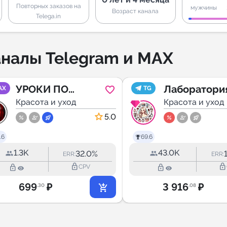
Повторных заказов на
мужчины
Возраст канала
Telega.in
налы Telegram и MAX
УРОКИ ПО
Лаборатори
AX
TG
МАНИКЮРУ
Красота и уход
ухода
Красота и уход
ДИЗАЙН НОГТЕЙ
5.0
МАНИКЮР
.6
69.6
1.3K
43.0K
32.0%
ERR:
ERR:
lock_outline
lock_outline
lock_outline
lock_outline
CPV
699
₽
3 916
₽
.30
.08