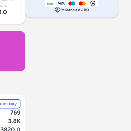
ень:
handshake
Работаем с ЭДО
6.0
алитику
769
3.8K
3820.0