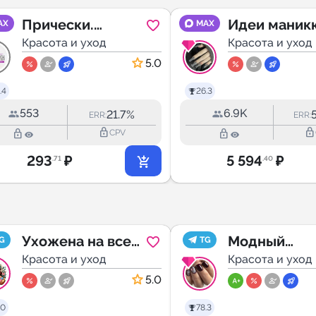
Прически.
Идеи маник
AX
MAX
Укладки.
Красота и уход
Красота и уход
Мастер-классы
5.0
.4
26.3
553
6.9K
21.7%
ERR:
ERR:
lock_outline
lock_outline
lock_outline
lock_outline
CPV
293
₽
5 594
₽
.71
.40
Ухожена на все
Модный
G
TG
100
Красота и уход
маникюр 20
Красота и уход
5.0
.0
78.3