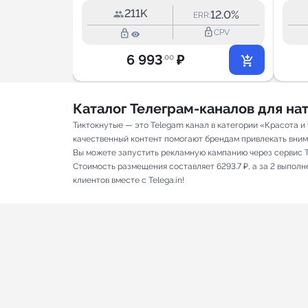
211K
2.0%
12.0%
RR:
ERR:
lock_outline
lock_outline
lock_outline
CPV
CPV
6 993
₽
.00
Каталог Телеграм-каналов для н
Тиктокнутые — это Telegam канал в категории «Красота и
качественный контент помогают брендам привлекать вниман
Вы можете запустить рекламную кампанию через сервис T
Стоимость размещения составляет 6293.7 ₽, а за 2 выпол
клиентов вместе с Telega.in!