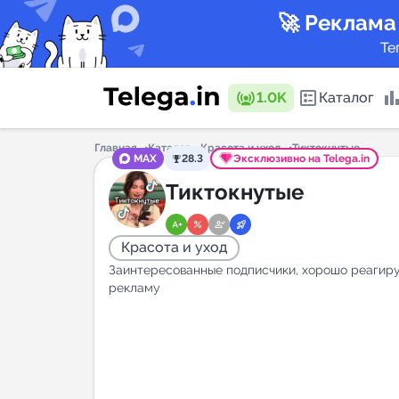
🚀 Реклама
Те
1.0K
Каталог
Главная
Каталог
Красота и уход
Тиктокнутые
MAX
28.3
Эксклюзивно на Telega.in
Каталог 
Тиктокнутые
Красота и уход
Горящие
Заинтересованные подписчики, хорошо реагир
рекламу
Аналитик
New