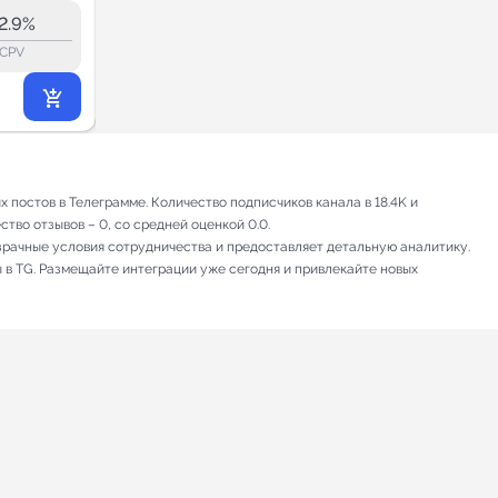
36.3K
2.9%
10.7%
ERR:
lock_outline
lock_outline
lo
CPV
CPV
5 594
₽
.40
постов в Телеграмме. Количество подписчиков канала в 18.4K и
тво отзывов – 0, со средней оценкой 0.0.
зрачные условия сотрудничества и предоставляет детальную аналитику.
 в TG. Размещайте интеграции уже сегодня и привлекайте новых