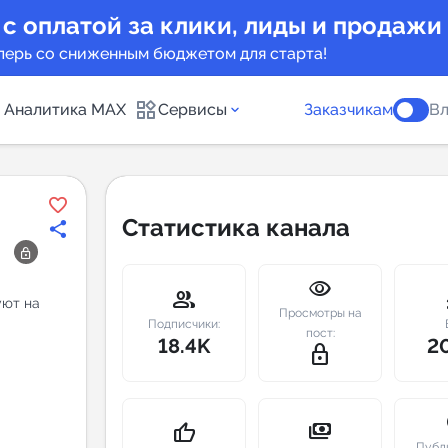
 с оплатой за клики, лиды и продажи
перь со сниженным бюджетом для старта!
Аналитика MAX
Сервисы
Заказчикам
Вл
каналов
Каталог б
Статистика канала
Индекс чи
visibility
 предложения
Telegram
group
m
уют на
Просмотры на
New
Подписчики:
пост:
18.4K
2
lock_outline
Индивиду
а MAX каналов
сопровож
u
payments
thumb_up
Публ