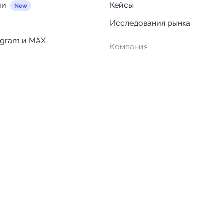
ии
Кейсы
Исследования рынка
egram и MAX
Компания
Отзывы о Telega.in
ций
Информация о безопасност
Возврат средств
Гарантии
Политика обработки персон
данных
Вакансии
Правила пользования серви