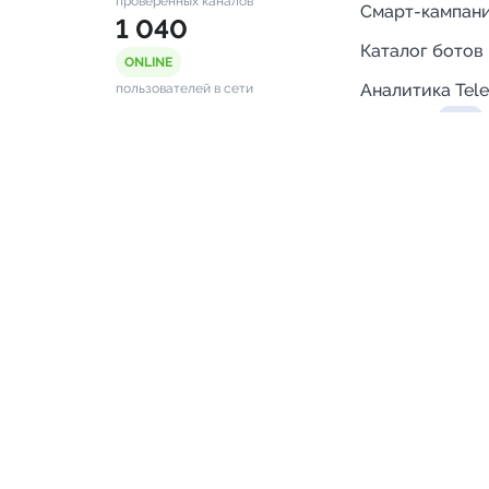
проверенных каналов
Смарт-кампан
1 040
Каталог ботов
ONLINE
Аналитика Tel
пользователей в сети
каналов
Бот нотифика
Помощь
FAQ
Напишите нам