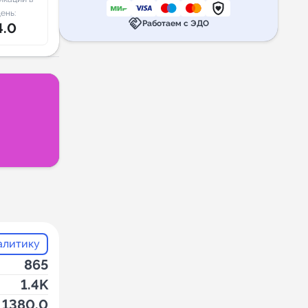
ень:
handshake
Работаем с ЭДО
4.0
алитику
865
1.4K
1380.0