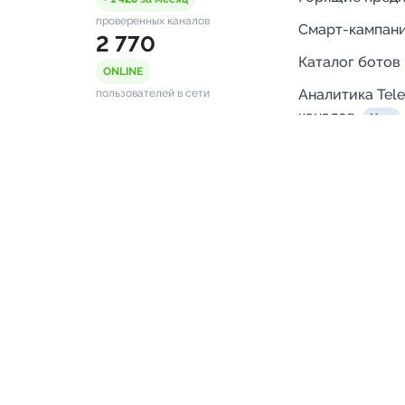
проверенных каналов
Смарт-кампан
2 770
Каталог ботов
ONLINE
Аналитика Tel
пользователей в сети
каналов
Бот нотифика
Помощь
FAQ
Напишите нам