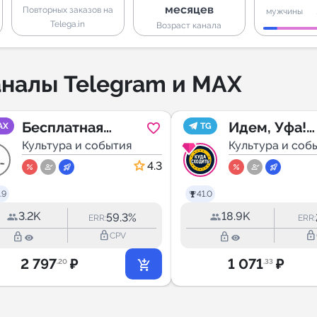
месяцев
Повторных заказов на
мужчины
Telega.in
Возраст канала
налы Telegram и MAX
Бесплатная
Идем, Уфа!
AX
TG
Москва |Афиша
Культура и события
Афиша
Культура и соб
Москвы
4.3
.9
41.0
3.2K
18.9K
59.3%
ERR:
ERR:
lock_outline
lock_outline
lock_outline
lock_outline
CPV
2 797
₽
1 071
₽
.20
.33