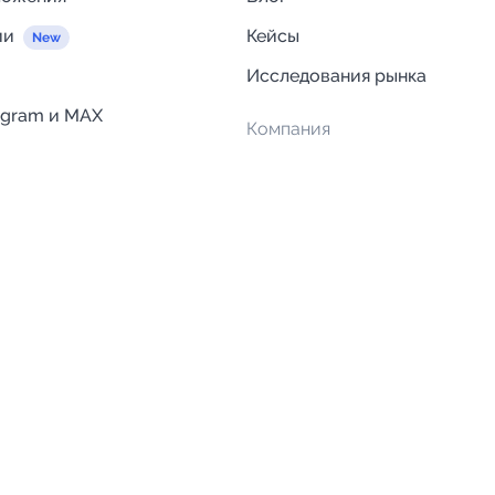
ии
Кейсы
Исследования рынка
egram и MAX
Компания
Отзывы о Telega.in
ций
Информация о безопасност
Возврат средств
Гарантии
Политика обработки персон
данных
Вакансии
Правила пользования серви