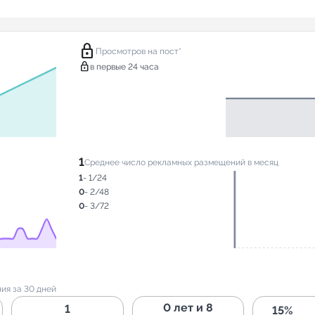
lock
Просмотров на пост*
lock
в первые 24 часа
1
Среднее число рекламных размещений в месяц
1
- 1/24
0
- 2/48
0
- 3/72
ия за 30 дней
0 лет и 8
1
15%