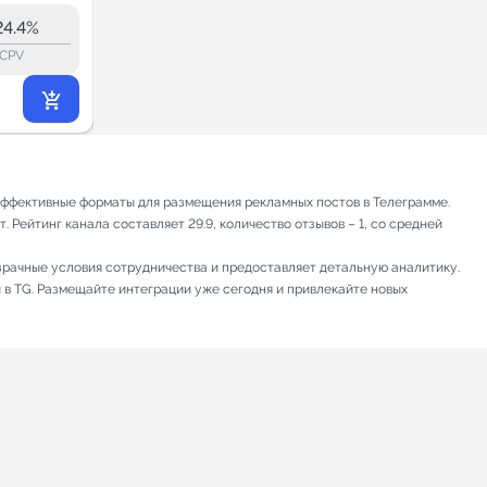
59.5K
24.4%
20.4%
ERR:
lock_outline
lock_outline
lo
CPV
CPV
26 573
₽
.40
т эффективные форматы для размещения рекламных постов в Телеграмме.
 Рейтинг канала составляет 29.9, количество отзывов – 1, со средней
зрачные условия сотрудничества и предоставляет детальную аналитику.
 в TG. Размещайте интеграции уже сегодня и привлекайте новых