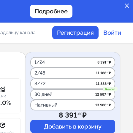
close
Подробнее
Регистрация
Войти
адельцу канала
отов
1/24
8 391
₽
.60
2/48
11 188
₽
.80
таемости каналов в
3/72
11 888
₽
.10
onitoring
Выгодно
30 дней
12 587
₽
.40
ERR
2.0%
Нативный
13 986
₽
.00
альное
8 391
₽
.60
дение
pdate
икаций в