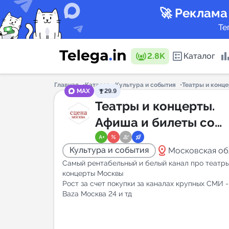
🚀 Реклама
Те
2.8K
Каталог
Главная
Каталог
Культура и события
Театры и конце
MAX
29.9
Каталог 
Театры и концерты.
Афиша и билеты со
скидкой. Москва.
Горящие
distance
Культура и события
Московская об
Самый рентабельный и белый канал про театры
концерты Москвы
Рост за счет покупки за каналах крупных СМИ 
Baza Москва 24 и тд
Аналитик
New