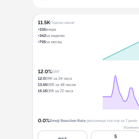
11.5K
Подписчиков*
+335
вчера
+342
за неделю
+795
за месяц
12.0%
ERR*
12.0
ERR за 24 часа
13.65
ERR за 48 часов
15.16
ERR за 72 часа
0.0%
Emoji Reaction Rate
рекламных постов за 7 дней
*Изменен
5