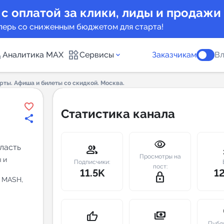
 с оплатой за клики, лиды и продажи
перь со сниженным бюджетом для старта!
Аналитика MAX
Сервисы
Заказчикам
Вл
рты. Афиша и билеты со скидкой. Москва.
каналов
Каталог б
Статистика канала
Индекс чи
visibility
 предложения
Telegram
ласть
group
m
Просмотры на
 и
New
Подписчики:
пост:
11.5K
1
lock_outline
- MASH,
Индивиду
а MAX каналов
сопровож
u
payments
thumb_up
Публ