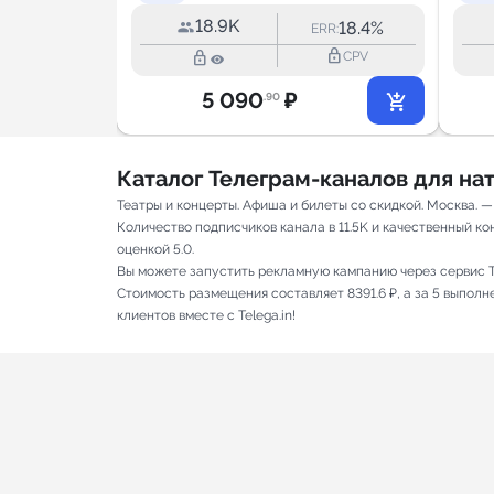
18.9K
26.9%
18.4%
RR:
ERR:
lock_outline
lock_outline
lock_outline
CPV
CPV
5 090
₽
.90
Каталог Телеграм-каналов для н
Театры и концерты. Афиша и билеты со скидкой. Москва. 
Количество подписчиков канала в 11.5K и качественный ко
оценкой 5.0.
Вы можете запустить рекламную кампанию через сервис T
Стоимость размещения составляет 8391.6 ₽, а за 5 выпол
клиентов вместе с Telega.in!