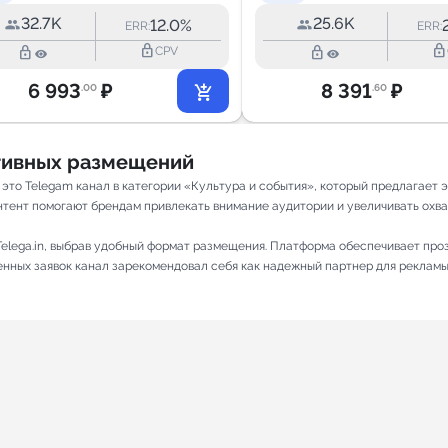
32.7K
25.6K
12.0%
ERR:
ERR:
lock_outline
lock_outline
lock_outline
lock_outline
CPV
6 993
₽
8 391
₽
.00
.60
ативных размещений
— это Telegam канал в категории «Культура и события», который предлагае
нтент помогают брендам привлекать внимание аудитории и увеличивать охват.
elega.in, выбрав удобный формат размещения. Платформа обеспечивает про
ненных заявок канал зарекомендовал себя как надежный партнер для рекламы