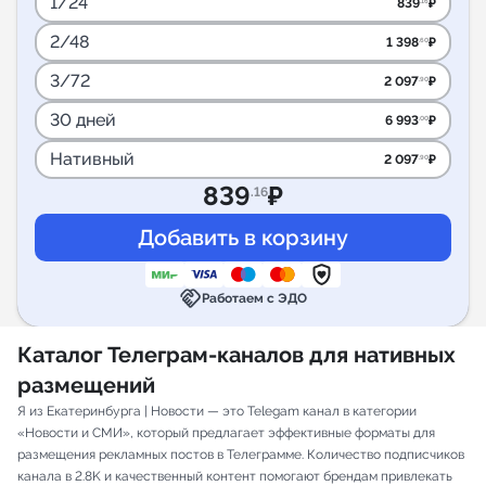
1/24
839
₽
.16
2/48
1 398
₽
.60
3/72
2 097
₽
.90
30 дней
6 993
₽
.00
Нативный
2 097
₽
.90
839
₽
.16
handshake
Работаем с ЭДО
Каталог Телеграм-каналов для нативных
размещений
Я из Екатеринбурга | Новости — это Telegam канал в категории
«Новости и СМИ», который предлагает эффективные форматы для
размещения рекламных постов в Телеграмме. Количество подписчиков
канала в 2.8K и качественный контент помогают брендам привлекать