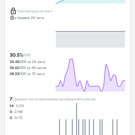
lock
Просмотров на пост*
lock
в первые 24 часа
30.5%
ERR*
30.45
ERR за 24 часа
36.41
ERR за 48 часов
38.33
ERR за 72 часа
7
Среднее число рекламных размещений в месяц
14
- 1/24
0
- 2/48
0
- 3/72