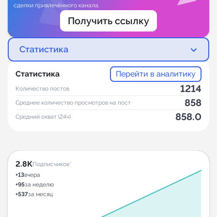
сделки привлечённого канала.
Получить ссылку
Статистика
Статистика
Перейти в аналитику
1214
Количество постов
858
Среднее количество просмотров на пост
858.0
Средний охват (24ч)
2.8K
Подписчиков*
+13
вчера
+95
за неделю
+537
за месяц