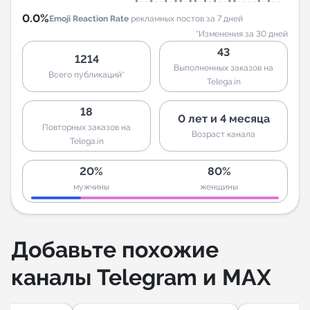
0.0%
Emoji Reaction Rate
рекламных постов за 7 дней
*Изменения за 30 дней
43
1214
Выполненных заказов на
Всего публикаций*
Telega.in
18
0 лет и 4 месяца
Повторных заказов на
Возраст канала
Telega.in
20%
80%
мужчины
женщины
Добавьте похожие
каналы Telegram и MAX