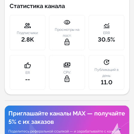
Статистика канала
Индивидуальное сопровождение
visibility
group
monitoring
Аналитика Telegram
Просмотры на
Подписчики:
ERR
пост:
2.8K
30.5%
lock_outline
update
payments
thumb_up
Публикаций в
CPV:
ER
день:
lock_outline
--
11.0
Приглашайте каналы MAX — получайте
5% с их заказов
Поделитесь реферальной ссылкой — и зарабатывайте с каждой