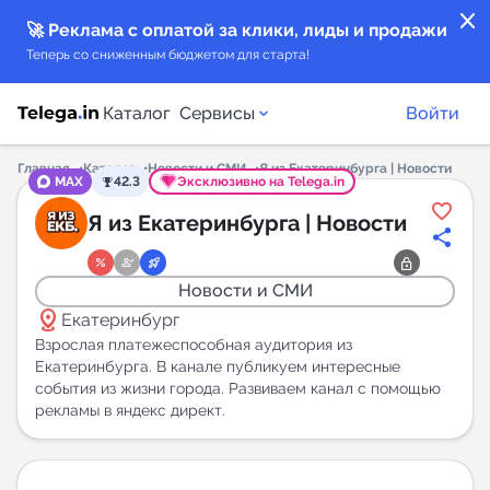
close
🚀 Реклама с оплатой за клики, лиды и продажи
Теперь со сниженным бюджетом для старта!
Каталог
Сервисы
Войти
Главная
Каталог
Новости и СМИ
Я из Екатеринбурга | Новости
MAX
42.3
Эксклюзивно на Telega.in
Каталог каналов
Я из Екатеринбурга | Новости
Каталог ботов
Новости и СМИ
distance
Горящие предложения
Екатеринбург
Взрослая платежеспособная аудитория из
Екатеринбурга. В канале публикуем интересные
Индекс читаемости каналов в Telegram
события из жизни города. Развиваем канал с помощью
New
рекламы в яндекс директ.
Аналитика MAX каналов
New