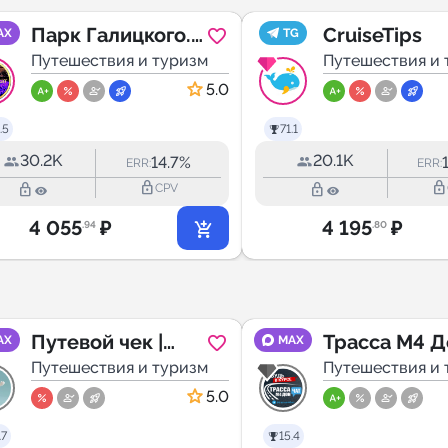
Парк Галицкого.
CruiseTips
AX
TG
Краснодар
Путешествия и туризм
Путешествия и 
5.0
.5
71.1
30.2K
20.1K
14.7%
ERR:
ERR:
lock_outline
lock_outline
lock_outline
lock_outline
CPV
4 055
₽
4 195
₽
.94
.80
Путевой чек |
Трасса М4 Д
AX
MAX
Путешествия
Путешествия и туризм
Чат
Путешествия и 
5.0
.7
15.4