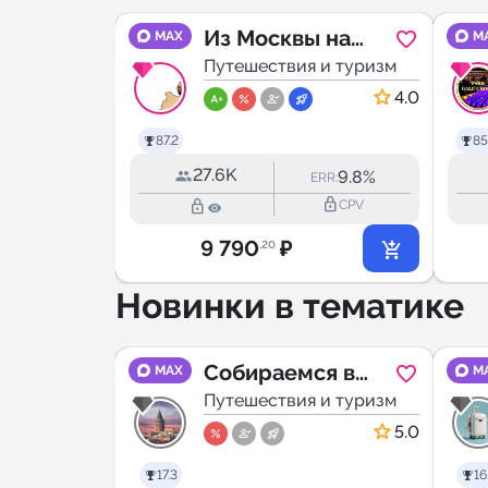
Pilot
Из Москвы на
MAX
M
 и туризм
выходные
Путешествия и туризм
5.0
4.0
87.2
85
27.6K
37.8%
9.8%
RR:
ERR:
lock_outline
lock_outline
lock_outline
CPV
CPV
9 790
₽
.20
Новинки в тематике
А
Собираемся в
MAX
M
 и туризм
Стамбул
Путешествия и туризм
5.0
17.3
16