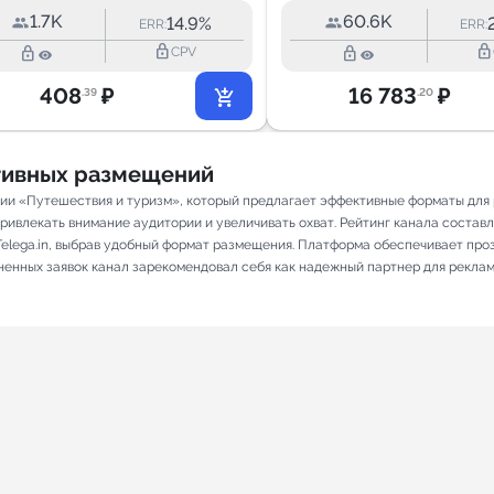
1.7K
60.6K
14.9%
ERR:
ERR:
lock_outline
lock_outline
lock_outline
lock_outline
CPV
408
₽
16 783
₽
.39
.20
ативных размещений
рии «Путешествия и туризм», который предлагает эффективные форматы для
ивлекать внимание аудитории и увеличивать охват. Рейтинг канала составляе
elega.in, выбрав удобный формат размещения. Платформа обеспечивает про
олненных заявок канал зарекомендовал себя как надежный партнер для рекла