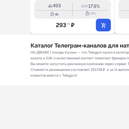
493
--
17.9%
ERR:
ERR:
lock_outline
lock_outline
lock_outline
CPV
CPV
293
₽
.71
Каталог Телеграм-каналов для н
НА ДВИЖЕ | походы Казань — это Telegam канал в катего
канала в 3.6K и качественный контент помогают брендам пр
Вы можете запустить рекламную кампанию через сервис T
Стоимость размещения составляет 2517.48 ₽, а за 11 вып
клиентов вместе с Telega.in!