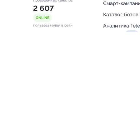
проверенных каналов
Смарт-кампан
2 607
Каталог ботов
ONLINE
Аналитика Tel
пользователей в сети
каналов
Бот нотифика
Помощь
FAQ
Напишите нам