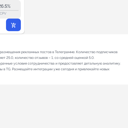
2.4K
26.5%
22.4%
ERR:
lock_outline
lock_outline
lo
CPV
CPV
419
₽
.58
 размещения рекламных постов в Телеграмме. Количество подписчиков
т 25.0, количество отзывов – 1, со средней оценкой 5.0.
зрачные условия сотрудничества и предоставляет детальную аналитику.
мы в TG. Размещайте интеграции уже сегодня и привлекайте новых