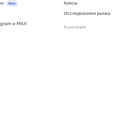
ии
Кейсы
Исследования рынка
egram и MAX
Компания
Отзывы о Telega.in
ций
Информация о безопасност
Возврат средств
Гарантии
Политика обработки персон
данных
Вакансии
Правила пользования серви