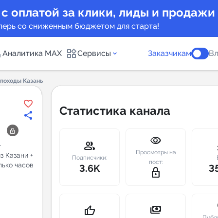
 с оплатой за клики, лиды и продажи
перь со сниженным бюджетом для старта!
Аналитика MAX
Сервисы
Заказчикам
Вл
походы Казань
каналов
Каталог б
Статистика канала
Индекс чи
visibility
 предложения
Telegram
group
m
Просмотры на
з Казани +
New
Подписчики:
пост:
лько часов
3.6K
3
lock_outline
Индивиду
а MAX каналов
сопровож
u
payments
thumb_up
Публ