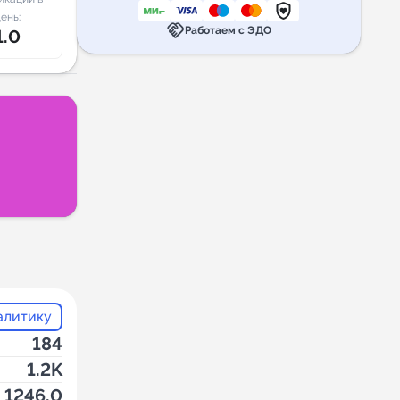
ень:
handshake
Работаем с ЭДО
1.0
алитику
184
1.2K
1246.0