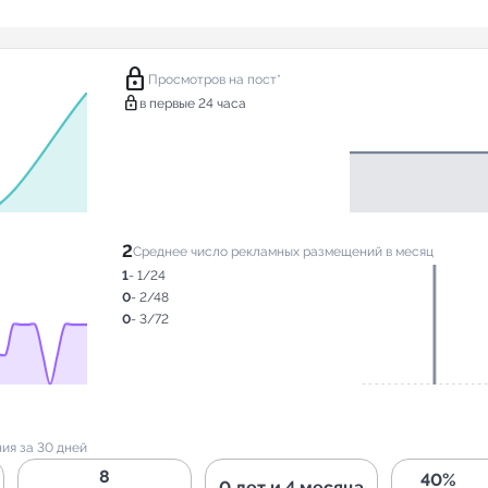
lock
Просмотров на пост*
lock
в первые 24 часа
2
Среднее число рекламных размещений в месяц
1
- 1/24
0
- 2/48
0
- 3/72
ия за 30 дней
8
40%
0 лет и 4 месяца