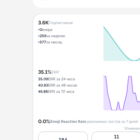
3.6K
Подписчиков*
+0
вчера
+259
за неделю
+577
за месяц
35.1%
ERR*
35.09
ERR за 24 часа
40.83
ERR за 48 часов
46.86
ERR за 72 часа
0.0%
Emoji Reaction Rate
рекламных постов за 7 дней
*Изменен
11
184