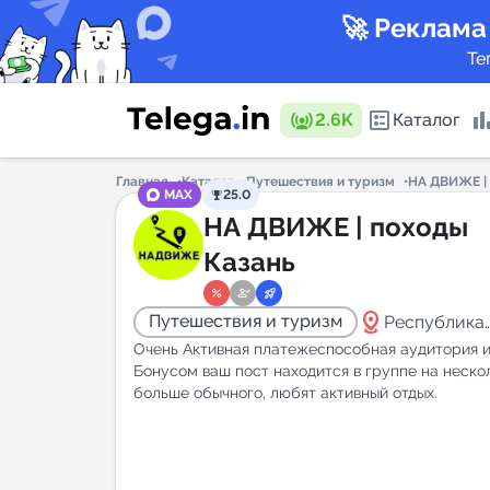
🚀 Реклама
Те
2.6K
Каталог
Главная
Каталог
Путешествия и туризм
НА ДВИЖЕ | 
MAX
25.0
Каталог 
НА ДВИЖЕ | походы
Казань
Горящие
distance
Путешествия и туризм
Республика
Татарстан
Очень Активная платежеспособная аудитория и
Бонусом ваш пост находится в группе на неско
больше обычного, любят активный отдых.
Аналитик
New