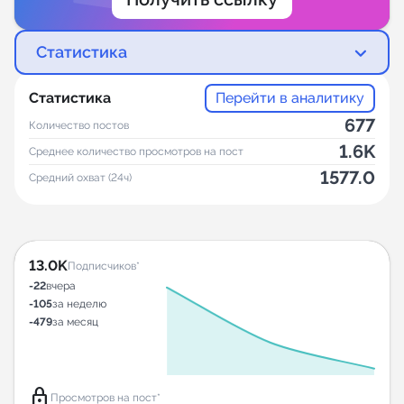
Статистика
Статистика
Перейти в аналитику
677
Количество постов
1.6K
Среднее количество просмотров на пост
1577.0
Средний охват (24ч)
13.0K
Подписчиков*
-22
вчера
-105
за неделю
-479
за месяц
lock
Просмотров на пост*