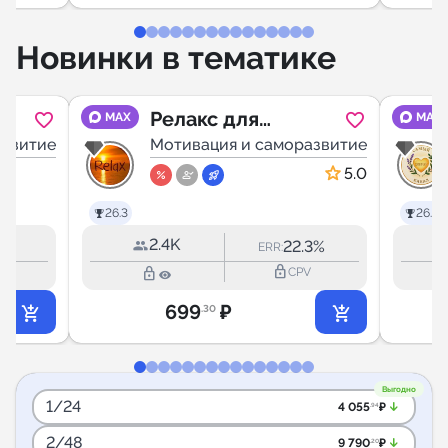
Новинки в тематике
Релакс для
MAX
MAX
азвитие
Души
Мотивация и саморазвитие
5.0
26.3
26.2
2.4K
1%
22.3%
ERR:
lock_outline
lock_outline
V
CPV
699
₽
.30
Выгодно
1/24
arrow_downward_alt
4 055
₽
.94
2/48
arrow_downward_alt
9 790
₽
.20