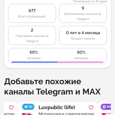
*Изменения за 30 дней
9
677
Выполненных заказов на
Всего публикаций*
Telega.in
2
0 лет и 4 месяца
Повторных заказов на
Возраст канала
Telega.in
50%
50%
мужчины
женщины
Добавьте похожие
каналы Telegram и MAX
Luvpublic (life)
TG
MAX
азвитие
Мотивация и саморазвитие