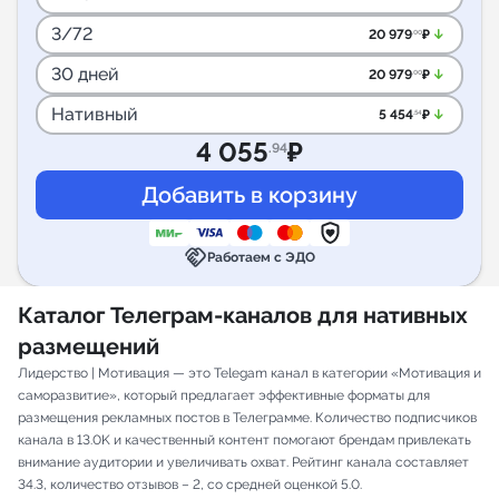
3/72
arrow_downward_alt
20 979
₽
.00
30 дней
arrow_downward_alt
20 979
₽
.00
Нативный
arrow_downward_alt
5 454
₽
.54
4 055
₽
.94
handshake
Работаем с ЭДО
Каталог Телеграм-каналов для нативных
размещений
Лидерство | Мотивация — это Telegam канал в категории «Мотивация и
саморазвитие», который предлагает эффективные форматы для
размещения рекламных постов в Телеграмме. Количество подписчиков
канала в 13.0K и качественный контент помогают брендам привлекать
внимание аудитории и увеличивать охват. Рейтинг канала составляет
34.3, количество отзывов – 2, со средней оценкой 5.0.