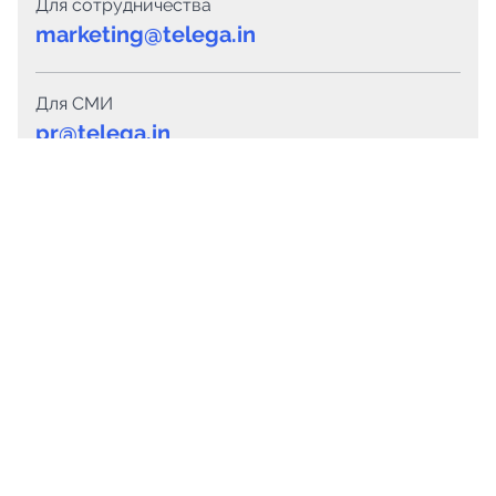
Для сотрудничества
marketing@telega.in
Для СМИ
pr@telega.in
Техподдержка
Telegram
MAX
Сервисы
Каталог каналов
Готовые предложения
Горящие предложения
Смарт-кампании