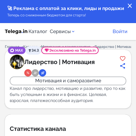
close
🚀 Реклама с оплатой за клики, лиды и продажи
Теперь со сниженным бюджетом для старта!
Каталог
Сервисы
Войти
Главная
Каталог
Мотивация и саморазвитие
Лидерство | Мотиваци
MAX
34.3
Эксклюзивно на Telega.in
Каталог каналов
Лидерство | Мотивация
Каталог ботов
Мотивация и саморазвитие
Горящие предложения
Канал про лидерство, мотивацию и развитие, про то как
быть успешным в жизни и в финансах. Целевая,
взрослая, платежеспособная аудитория.
Индекс читаемости каналов в Telegram
New
Аналитика MAX каналов
Статистика канала
New