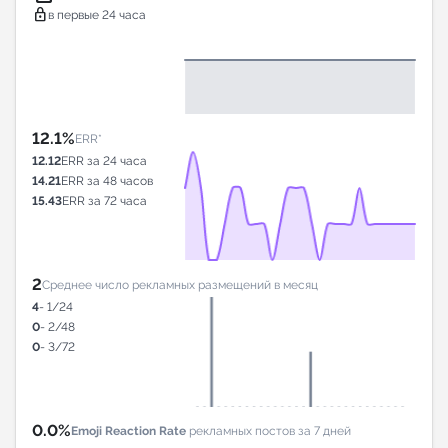
lock
в первые 24 часа
12.1%
ERR*
12.12
ERR за 24 часа
14.21
ERR за 48 часов
15.43
ERR за 72 часа
2
Среднее число рекламных размещений в месяц
4
- 1/24
0
- 2/48
0
- 3/72
0.0%
Emoji Reaction Rate
рекламных постов за 7 дней