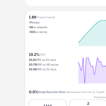
1.8K
Подписчиков*
+7
вчера
+81
за неделю
+310
за месяц
19.2%
ERR*
19.21
ERR за 24 часа
20.78
ERR за 48 часов
23.39
ERR за 72 часа
0.0%
Emoji Reaction Rate
рекламных постов за 7 дней
*Изменен
2
1444