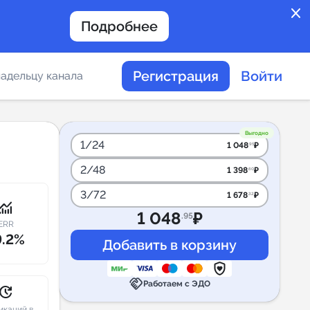
close
Подробнее
Регистрация
Войти
адельцу канала
отов
Выгодно
1/24
1 048
₽
.95
2/48
1 398
₽
.60
таемости каналов в
3/72
1 678
₽
.32
onitoring
1 048
₽
.95
ERR
9.2%
альное
handshake
дение
Работаем с ЭДО
pdate
икаций в