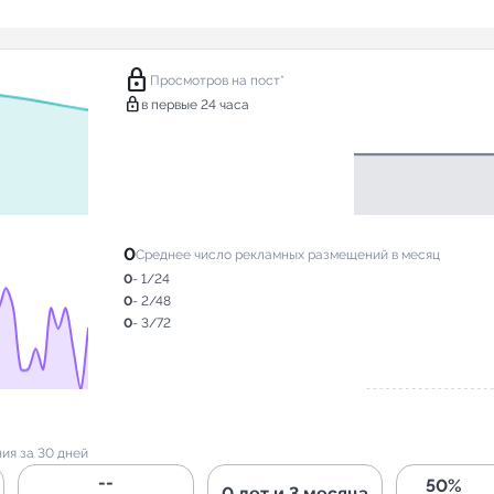
lock
Просмотров на пост*
lock
в первые 24 часа
0
Среднее число рекламных размещений в месяц
0
- 1/24
0
- 2/48
0
- 3/72
ия за 30 дней
--
50%
0 лет и 3 месяца