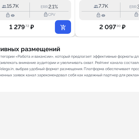
15.7K
7.7K
2.1%
ERR:
ERR:
lock_outline
lock_outline
lock_outline
lock_outline
CPV
1 279
₽
2 097
₽
.72
.90
ативных размещений
атегории «Работа и вакансии», который предлагает эффективные форматы дл
ивлекать внимание аудитории и увеличивать охват. Рейтинг канала составляет
elega.in, выбрав удобный формат размещения. Платформа обеспечивает про
лненных заявок канал зарекомендовал себя как надежный партнер для рекла