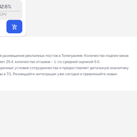
219K
32.6%
0.6%
ERR:
lock_outline
lock_outline
lo
CPV
CPV
3 916
₽
.08
я размещения рекламных постов в Телеграмме. Количество подписчиков
 25.4, количество отзывов – 1, со средней оценкой 5.0.
зрачные условия сотрудничества и предоставляет детальную аналитику.
мы в TG. Размещайте интеграции уже сегодня и привлекайте новых