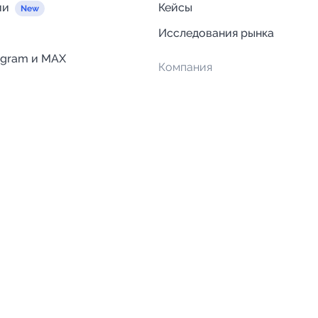
ии
Кейсы
Исследования рынка
egram и MAX
Компания
Отзывы о Telega.in
ций
Информация о безопасност
Возврат средств
Гарантии
Политика обработки персон
данных
Вакансии
Правила пользования серви