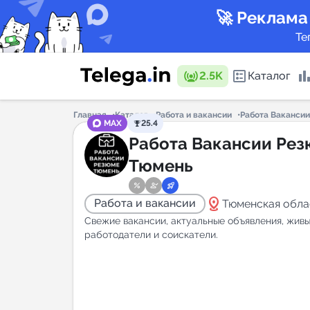
🚀 Реклама
Те
2.5K
Каталог
Главная
Каталог
Работа и вакансии
Работа Ваканси
MAX
25.4
Каталог 
Работа Вакансии Ре
Тюмень
Горящие
distance
Работа и вакансии
Тюменская обла
Свежие вакансии, актуальные объявления, жив
работодатели и соискатели.
Аналитик
New