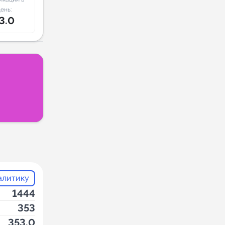
ень:
3.0
алитику
1444
353
353.0