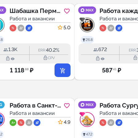
Шабашка Пермь
Работа каж
AX
MAX
Работа Пермь
Работа и вакансии
Работа и вакан
Пермь
5.0
подработка
.8
26.8
1.3K
672
40.2%
ERR:
ERR:
lock_outline
lock_outline
lock_outline
lock_outline
CPV
1 118
₽
587
₽
.88
.41
Работа в Санкт-
Работа Сург
G
MAX
Петербурге | СПб
Работа и вакансии
Работа и вакан
4.9
.2
47.2