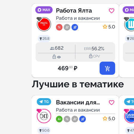
Работа Ялта
MAX
M
РСК
ансии
Работа и вакансии
5.0
5.0
26.8
26
682
20.5%
56.2%
RR:
ERR:
lock_outline
lock_outline
lock_outline
CPV
CPV
469
₽
.93
Лучшие в тематике
у в
Вакансии для
TG
T
ансии
юристов
Работа и вакансии
(стажировки,
5.0
5.0
госслужба,
50.6
47