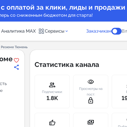
 с оплатой за клики, лиды и продажи
перь со сниженным бюджетом для старта!
Аналитика MAX
Сервисы
Заказчикам
Вл
и Резюме Тюмень
каналов
Каталог б
зюме
Статистика канала
Индекс чи
visibility
 предложения
Telegram
сть
group
m
Просмотры на
ые
New
Подписчики:
пост:
1.8K
1
lock_outline
Индивиду
а MAX каналов
сопровож
u
payments
thumb_up
Публ