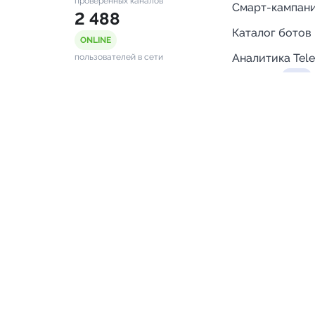
проверенных каналов
Смарт-кампан
2 488
Каталог ботов
ONLINE
Аналитика Tel
пользователей в сети
каналов
Бот нотифика
Помощь
FAQ
Напишите нам