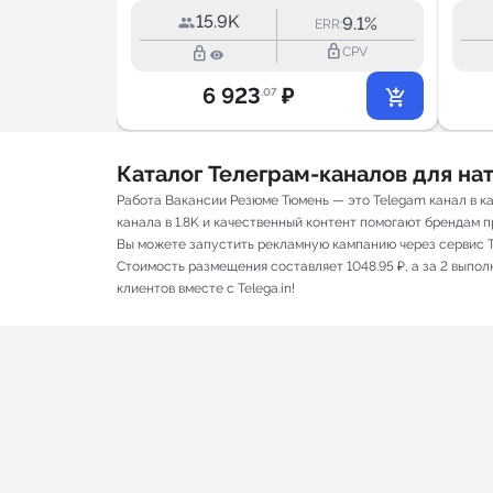
карьера)
15.9K
2.8%
9.1%
RR:
ERR:
Эстетика права
lock_outline
lock_outline
lock_outline
CPV
CPV
6 923
₽
.07
Каталог Телеграм-каналов для н
Работа Вакансии Резюме Тюмень — это Telegam канал в к
канала в 1.8K и качественный контент помогают брендам пр
Вы можете запустить рекламную кампанию через сервис T
Стоимость размещения составляет 1048.95 ₽, а за 2 выпо
клиентов вместе с Telega.in!