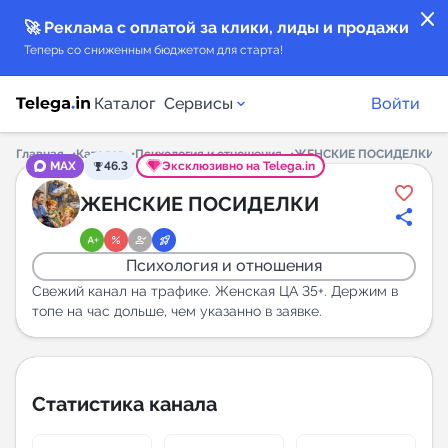
close
🚀 Реклама с оплатой за клики, лиды и продажи
Теперь со сниженным бюджетом для старта!
Каталог
Сервисы
Войти
Главная
Каталог
Психология и отношения
ЖЕНСКИЕ ПОСИДЕЛКИ
MAX
46.3
Эксклюзивно на Telega.in
Каталог каналов
ЖЕНСКИЕ ПОСИДЕЛКИ
Каталог ботов
Психология и отношения
Горящие предложения
Свежий канал на трафике. Женская ЦА 35+. Держим в
топе на час дольше, чем указанно в заявке.
Индекс читаемости каналов в Telegram
New
Статистика канала
Аналитика MAX каналов
New