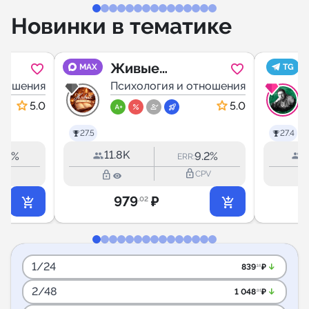
Новинки в тематике
Живые
MAX
TG
тношения
Истории
Психология и отношения
5.0
5.0
27.5
27.4
11.8K
4
1.7%
9.2%
ERR:
lock_outline
lock_outline
lock_outl
CPV
CPV
979
₽
.02
1/24
arrow_downward_alt
839
₽
.16
2/48
arrow_downward_alt
1 048
₽
.95