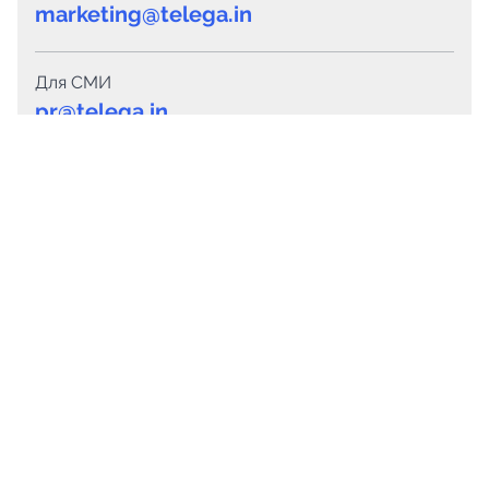
marketing@telega.in
Для СМИ
pr@telega.in
Техподдержка
Telegram
MAX
Сервисы
Каталог каналов
Готовые предложения
Горящие предложения
Смарт-кампании