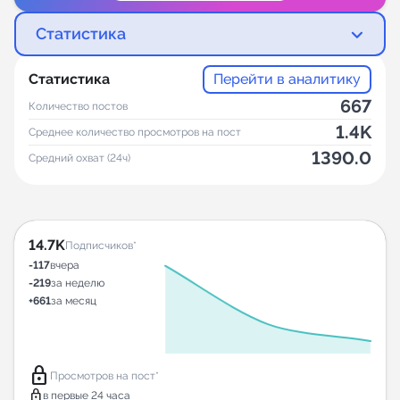
Статистика
Статистика
Перейти в аналитику
667
Количество постов
1.4K
Среднее количество просмотров на пост
1390.0
Средний охват (24ч)
14.7K
Подписчиков*
-117
вчера
-219
за неделю
+661
за месяц
lock
Просмотров на пост*
lock
в первые 24 часа