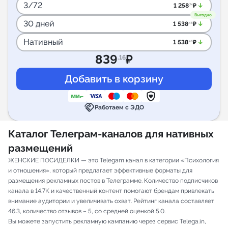
3/72
arrow_downward_alt
1 258
₽
.74
Выгодно
30 дней
arrow_downward_alt
1 538
₽
.46
Нативный
arrow_downward_alt
1 538
₽
.46
839
₽
.16
handshake
Работаем с ЭДО
Каталог Телеграм-каналов для нативных
размещений
ЖЕНСКИЕ ПОСИДЕЛКИ — это Telegam канал в категории «Психология
и отношения», который предлагает эффективные форматы для
размещения рекламных постов в Телеграмме. Количество подписчиков
канала в 14.7K и качественный контент помогают брендам привлекать
внимание аудитории и увеличивать охват. Рейтинг канала составляет
46.3, количество отзывов – 5, со средней оценкой 5.0.
Вы можете запустить рекламную кампанию через сервис Telega.in,