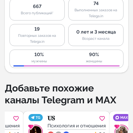
74
667
Выполненных заказов на
Всего публикаций*
Telega.in
19
0 лет и 3 месяца
Повторных заказов на
Возраст канала
Telega.in
10%
90%
мужчины
женщины
Добавьте похожие
каналы Telegram и MAX
𝐔𝐒
TG
MAX
тношения
Психология и отношения