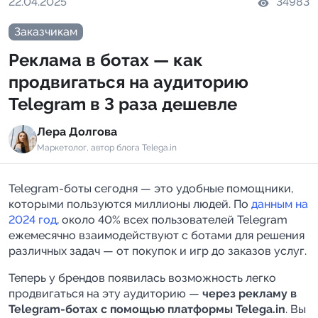
22.04.2025
34983
Индивидуальное сопровождение
Заказчикам
Реклама в ботах — как
Аналитика Telegram
продвигаться на аудиторию
Telegram в 3 раза дешевле
Лера Долгова
Маркетолог, автор блога Telega.in
Telegram-боты сегодня — это удобные помощники,
которыми пользуются миллионы людей. По
данным на
2024 год
, около 40% всех пользователей Telegram
ежемесячно взаимодействуют с ботами для решения
различных задач — от покупок и игр до заказов услуг.
Теперь у брендов появилась возможность легко
продвигаться на эту аудиторию —
через рекламу в
Telegram-ботах с помощью платформы Telega.in
. Вы