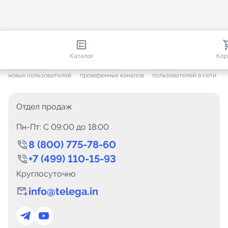
813 100
35 812
2 142
Каталог
Кор
+ 7 699
за месяц
+ 1 499
за месяц
ONLINE
новых пользователей
проверенных каналов
пользователей в сети
Отдел продаж
Пн-Пт: C 09:00 до 18:00
8 (800) 775-78-60
+7 (499) 110-15-93
Круглосуточно
info@telega.in