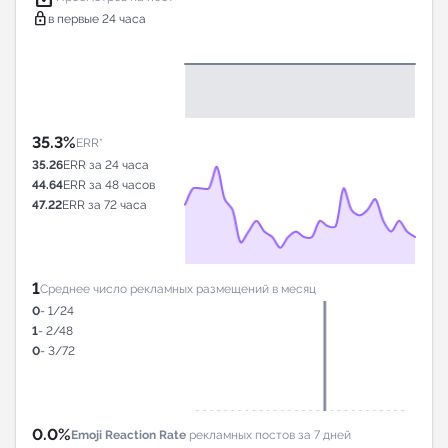
lock
в первые 24 часа
35.3%
ERR*
35.26
ERR за 24 часа
44.64
ERR за 48 часов
47.22
ERR за 72 часа
1
Среднее число рекламных размещений в месяц
0
- 1/24
1
- 2/48
0
- 3/72
0.0%
Emoji Reaction Rate
рекламных постов за 7 дней