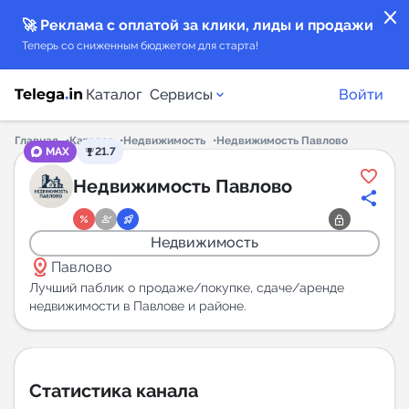
close
🚀 Реклама с оплатой за клики, лиды и продажи
Теперь со сниженным бюджетом для старта!
Каталог
Сервисы
Войти
Главная
Каталог
Недвижимость
Недвижимость Павлово
MAX
21.7
Каталог каналов
Недвижимость Павлово
Каталог ботов
Недвижимость
distance
Горящие предложения
Павлово
Лучший паблик о продаже/покупке, сдаче/аренде
недвижимости в Павлове и районе.
Индекс читаемости каналов в Telegram
New
Аналитика MAX каналов
Статистика канала
New