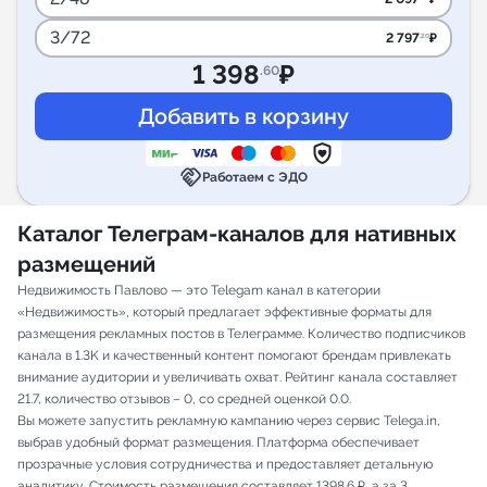
3/72
2 797
₽
.20
1 398
₽
.60
handshake
Работаем с ЭДО
Каталог Телеграм-каналов для нативных
размещений
Недвижимость Павлово — это Telegam канал в категории
«Недвижимость», который предлагает эффективные форматы для
размещения рекламных постов в Телеграмме. Количество подписчиков
канала в 1.3K и качественный контент помогают брендам привлекать
внимание аудитории и увеличивать охват. Рейтинг канала составляет
21.7, количество отзывов – 0, со средней оценкой 0.0.
Вы можете запустить рекламную кампанию через сервис Telega.in,
выбрав удобный формат размещения. Платформа обеспечивает
прозрачные условия сотрудничества и предоставляет детальную
аналитику. Стоимость размещения составляет 1398.6 ₽, а за 3