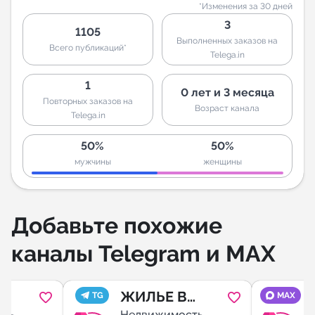
*Изменения за 30 дней
3
1105
Выполненных заказов на
Всего публикаций*
Telega.in
1
0 лет и 3 месяца
Повторных заказов на
Возраст канала
Telega.in
50%
50%
мужчины
женщины
Добавьте похожие
каналы Telegram и MAX
ЖИЛЬЕ В
TG
MAX
сть
Недвижимость