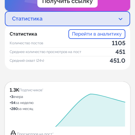
Получить ссылку
Статистика
Статистика
Перейти в аналитику
1105
Количество постов
451
Среднее количество просмотров на пост
451.0
Средний охват (24ч)
1.3K
Подписчиков*
+3
вчера
+54
за неделю
+280
за месяц
lock
Просмотров на пост*