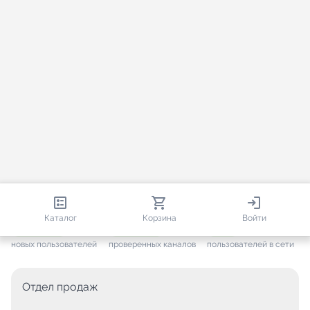
813 650
35 383
2 128
Каталог
Корзина
Войти
+ 7 525
за месяц
+ 1 394
за месяц
ONLINE
новых пользователей
проверенных каналов
пользователей в сети
Отдел продаж