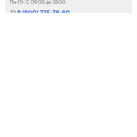
Пн-Пт: C 09:00 до 18:00
8 (800) 775-78-60
+7 (499) 110-15-93
Круглосуточно
info@telega.in
Для сотрудничества
marketing@telega.in
Для СМИ
pr@telega.in
Техподдержка