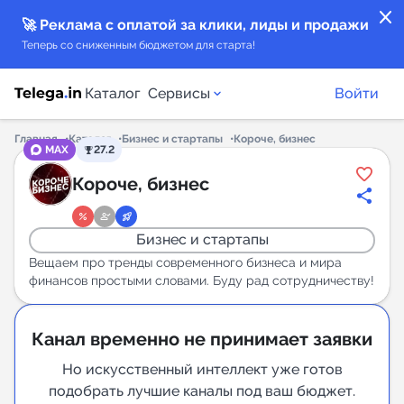
close
🚀 Реклама с оплатой за клики, лиды и продажи
Теперь со сниженным бюджетом для старта!
Каталог
Сервисы
Войти
Главная
Каталог
Бизнес и стартапы
Короче, бизнес
MAX
27.2
Каталог каналов
Короче, бизнес
Каталог ботов
Бизнес и стартапы
Горящие предложения
Вещаем про тренды современного бизнеса и мира
финансов простыми словами. Буду рад сотрудничеству!
Индекс читаемости каналов в Telegram
New
Канал временно не принимает заявки
Но искусственный интеллект уже готов
Аналитика MAX каналов
подобрать лучшие каналы под ваш бюджет.
New