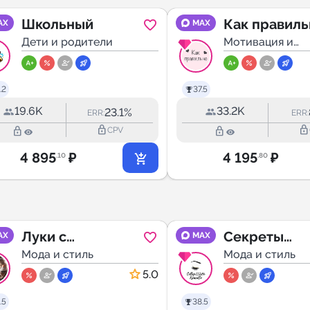
Школьный
Как правильн
AX
MAX
Дети и родители
Мотивация и
саморазвитие
.2
37.5
19.6K
33.2K
23.1%
ERR:
ERR:
lock_outline
lock_outline
lock_outline
lock_outline
CPV
4 895
₽
4 195
₽
.10
.80
Луки с
Секреты
AX
MAX
маркетплейсов
Мода и стиль
красоты
Мода и стиль
5.0
.5
38.5