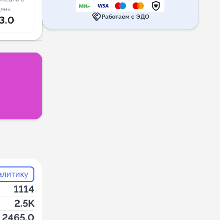
ень:
handshake
Работаем с ЭДО
3.0
алитику
1114
2.5K
2465.0