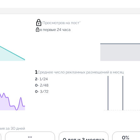
lock
Просмотров на пост*
lock
в первые 24 часа
1
Среднее число рекламных размещений в месяц
2
- 1/24
0
- 2/48
0
- 3/72
ия за 30 дней
--
0%
0 лет и 3 месяца