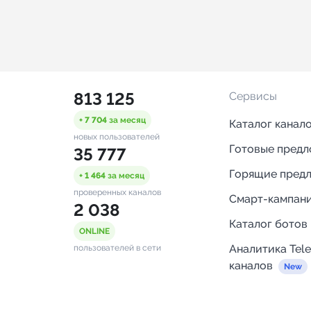
813 125
Сервисы
+ 7 704
за месяц
Каталог канал
новых пользователей
Готовые пред
35 777
Горящие пред
+ 1 464
за месяц
проверенных каналов
Смарт-кампан
2 038
Каталог ботов
ONLINE
Аналитика Tel
пользователей в сети
каналов
Бот нотифика