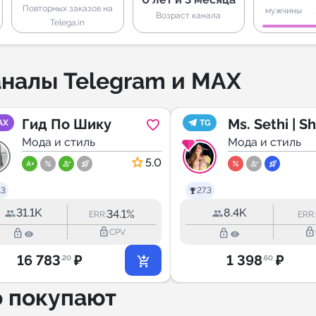
Повторных заказов на
мужчины
Возраст канала
Telega.in
налы Telegram и MAX
Гид По Шику
Ms. Sethi | Sh
AX
TG
Мода и стиль
Sethi
Мода и стиль
5.0
.3
27.3
31.1K
8.4K
34.1%
ERR:
ERR:
lock_outline
lock_outline
lock_outline
lock_outline
CPV
16 783
₽
1 398
₽
.20
.60
о покупают