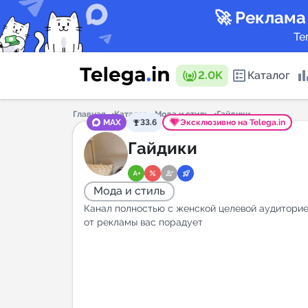
🚀 Реклама
Те
2.0K
Каталог
Главная
Каталог
Мода и стиль
Гайдики
MAX
33.6
Эксклюзивно на Telega.in
Каталог 
Гайдики
Мода и стиль
Горящие
Канал полностью с женской целевой аудиторие
от рекламы вас порадует
Аналитик
New