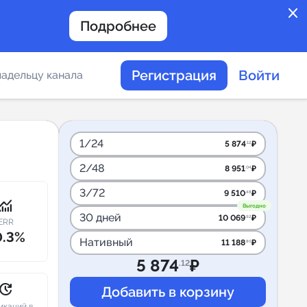
close
Подробнее
Регистрация
Войти
адельцу канала
отов
1/24
5 874
₽
.12
2/48
8 951
₽
.04
таемости каналов в
3/72
9 510
₽
.48
onitoring
Выгодно
30 дней
10 069
₽
.92
ERR
0.3%
Нативный
11 188
₽
.80
альное
5 874
₽
.12
дение
pdate
икаций в