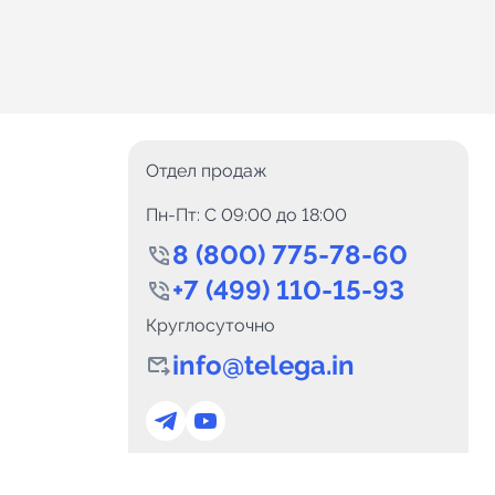
Отдел продаж
Пн-Пт: C 09:00 до 18:00
8 (800) 775-78-60
+7 (499) 110-15-93
Круглосуточно
info@telega.in
0
Каналов:
Подпи
0
₽
delete_forever
Итого:
.00
Для сотрудничества
и