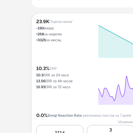
23.9K
Подписчиков*
-190
вчера
+258
за неделю
+3325
за месяц
10.3%
ERR*
10.3
ERR за 24 часа
13.56
ERR за 48 часов
15.93
ERR за 72 часа
0.0%
Emoji Reaction Rate
рекламных постов за 7 дней
*Изменен
3
1114