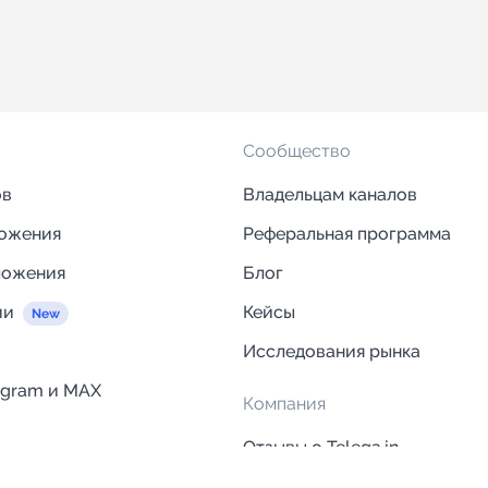
Сообщество
ов
Владельцам каналов
ложения
Реферальная программа
ложения
Блог
ии
Кейсы
Исследования рынка
egram и MAX
Компания
Отзывы о Telega.in
ций
Информация о безопасност