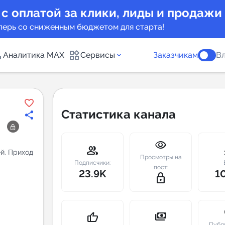
 с оплатой за клики, лиды и продажи
перь со сниженным бюджетом для старта!
Аналитика MAX
Сервисы
Заказчикам
Вл
каналов
Каталог б
Статистика канала
Индекс чи
visibility
 предложения
Telegram
group
m
й. Приход
Просмотры на
New
Подписчики:
пост:
23.9K
1
lock_outline
Индивиду
а MAX каналов
сопровож
u
payments
thumb_up
Публ