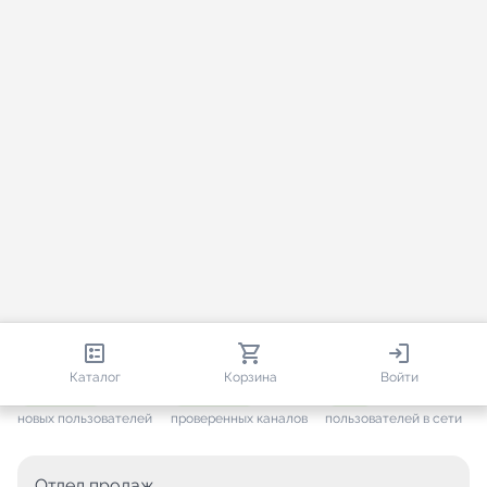
813 335
35 529
1 940
Каталог
Корзина
Войти
+ 7 651
за месяц
+ 1 452
за месяц
ONLINE
новых пользователей
проверенных каналов
пользователей в сети
Отдел продаж