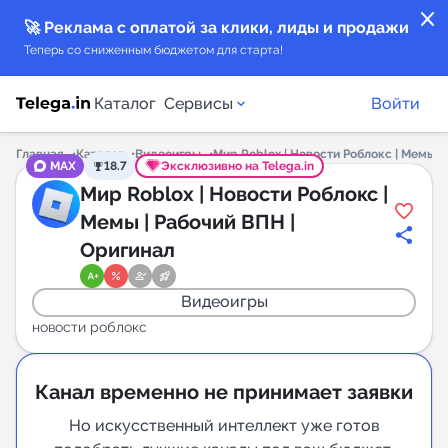
close
🚀 Реклама с оплатой за клики, лиды и продажи
Теперь со сниженным бюджетом для старта!
Каталог
Сервисы
Войти
Главная
Каталог
Видеоигры
Мир Roblox | Новости Роблокс | Мемы |
MAX
18.7
Эксклюзивно на Telega.in
Каталог каналов
Мир Roblox | Новости Роблокс |
Мемы | Рабочий ВПН |
Каталог ботов
Оригинал
Горящие предложения
Видеоигры
новости роблокс
Индекс читаемости каналов в Telegram
New
Канал временно не принимает заявки
Аналитика MAX каналов
Но искусственный интеллект уже готов
New