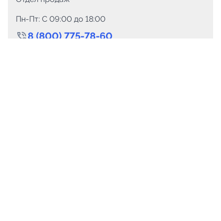
Пн-Пт: C 09:00 до 18:00
8 (800) 775-78-60
+7 (499) 110-15-93
Круглосуточно
info@telega.in
Для сотрудничества
marketing@telega.in
Для СМИ
pr@telega.in