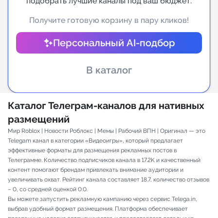
подобрать лучшие каналы под ваш бюджет.
Индивидуальное сопровождение
Получите готовую корзину в пару кликов!
Персональный AI-подбор
Аналитика Telegram
В каталог
Каталог Телеграм-каналов для нативных
размещений
Мир Roblox | Новости Роблокс | Мемы | Рабочий ВПН | Оригинал — это
Telegam канал в категории «Видеоигры», который предлагает
эффективные форматы для размещения рекламных постов в
Телеграмме. Количество подписчиков канала в 17.2K и качественный
контент помогают брендам привлекать внимание аудитории и
увеличивать охват. Рейтинг канала составляет 18.7, количество отзывов
– 0, со средней оценкой 0.0.
Вы можете запустить рекламную кампанию через сервис Telega.in,
выбрав удобный формат размещения. Платформа обеспечивает