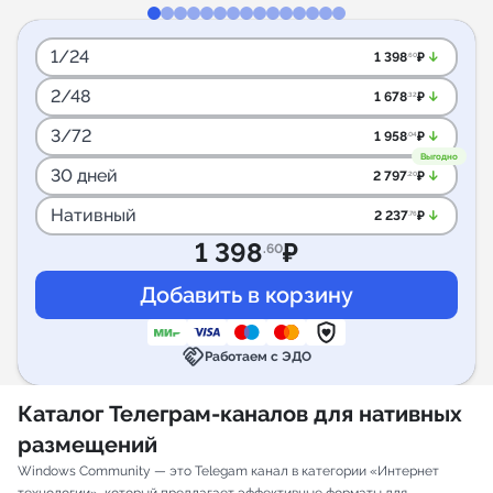
1/24
arrow_downward_alt
1 398
₽
.60
2/48
arrow_downward_alt
1 678
₽
.32
3/72
arrow_downward_alt
1 958
₽
.04
Выгодно
30 дней
arrow_downward_alt
2 797
₽
.20
Нативный
arrow_downward_alt
2 237
₽
.76
1 398
₽
.60
handshake
Работаем с ЭДО
Каталог Телеграм-каналов для нативных
размещений
Windows Community — это Telegam канал в категории «Интернет