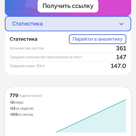
Получить ссылку
Статистика
Статистика
Перейти в аналитику
361
Количество постов
147
Среднее количество просмотров на пост
147.0
Средний охват (24ч)
779
Подписчиков*
+2
вчера
+13
за неделю
+103
за месяц