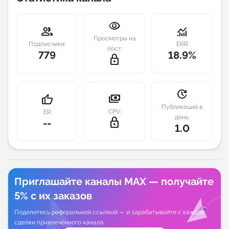
Индивидуальное сопровождение
visibility
group
monitoring
Просмотры на
Подписчики:
ERR
Аналитика Telegram
пост:
779
18.9%
lock_outline
update
payments
thumb_up
Публикаций в
CPV:
ER
день:
lock_outline
--
1.0
Приглашайте каналы MAX — получайте
5% с их заказов
Поделитесь реферальной ссылкой — и зарабатывайте с каждой
сделки привлечённого канала.