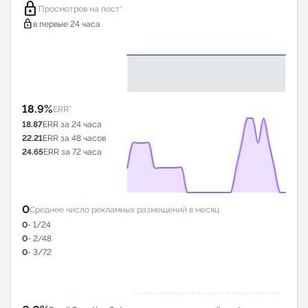
lock
Просмотров на пост*
lock
в первые 24 часа
18.9%
ERR*
18.87
ERR за 24 часа
22.21
ERR за 48 часов
24.65
ERR за 72 часа
0
Среднее число рекламных размещений в месяц
0
- 1/24
0
- 2/48
0
- 3/72