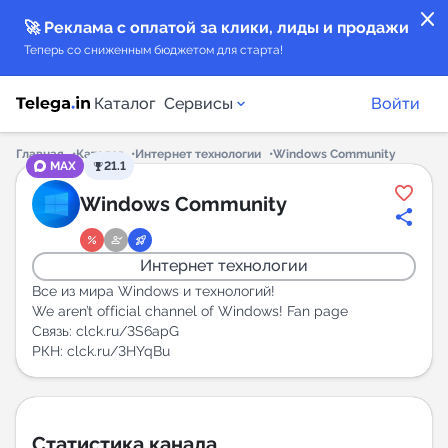
close
🚀 Реклама с оплатой за клики, лиды и продажи
Теперь со сниженным бюджетом для старта!
Каталог
Сервисы
Войти
Главная
Каталог
Интернет технологии
Windows Community
MAX
21.1
Каталог каналов
Windows Community
Каталог ботов
Интернет технологии
Горящие предложения
Все из мира Windows и технологий!
We aren’t official channel of Windows! Fan page
Связь: clck.ru/3S6apG
Индекс читаемости каналов в Telegram
РКН: clck.ru/3HYqBu
New
Аналитика MAX каналов
New
Статистика канала