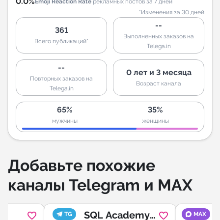
0.0%
Emoji Reaction Rate
рекламных постов за 7 дней
*Изменения за 30 дней
--
361
Выполненных заказов на
Всего публикаций*
Telega.in
--
0 лет и 3 месяца
Повторных заказов на
Возраст канала
Telega.in
65%
35%
мужчины
женщины
Добавьте похожие
каналы Telegram и MAX
SQL Academy:
TG
MAX