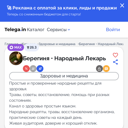
close
🚀 Реклама с оплатой за клики, лиды и продажи
Теперь со сниженным бюджетом для старта!
Каталог
Сервисы
Войти
Главная
Каталог
Здоровье и медицина
Берегиня • Народный Лекар
MAX
26.3
Каталог каналов
Берегиня • Народный Лекарь
Каталог ботов
Здоровье и медицина
Горящие предложения
Простые и проверенные народные рецепты для
здоровья.
Травы, советы, восстановление, помощь при разных
Индекс читаемости каналов в Telegram
состояниях.
New
Канал о здоровье простым языком.
Народные рецепты, травы, восстановление организма,
практические советы на каждый день.
Аналитика MAX каналов
Живая аудитория, доверие и хороший отклик.
New