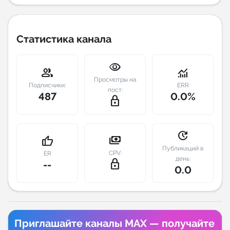
Индивидуальное сопровождение
Статистика канала
Аналитика Telegram
visibility
group
monitoring
Просмотры на
Подписчики:
ERR
пост:
487
0.0%
lock_outline
update
payments
thumb_up
Публикаций в
CPV:
ER
день:
lock_outline
--
0.0
Приглашайте каналы MAX — получайте