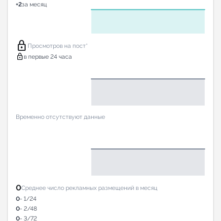
+2
за месяц
lock
Просмотров на пост*
lock
в первые 24 часа
Временно отсутствуют данные
0
Среднее число рекламных размещений в месяц
0
- 1/24
0
- 2/48
0
- 3/72