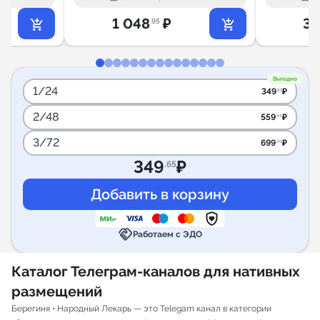
1 048
₽
3 
.95
Выгодно
1/24
349
₽
.65
2/48
559
₽
.44
3/72
699
₽
.30
349
₽
.65
handshake
Работаем с ЭДО
Каталог Телеграм-каналов для нативных
размещений
Берегиня • Народный Лекарь — это Telegam канал в категории