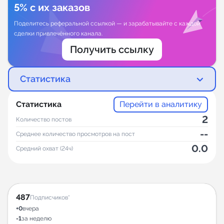
5% с их заказов
Поделитесь реферальной ссылкой — и зарабатывайте с каждой
сделки привлечённого канала.
Получить ссылку
Статистика
Статистика
Перейти в аналитику
2
Количество постов
--
Среднее количество просмотров на пост
0.0
Средний охват (24ч)
487
Подписчиков*
+0
вчера
-1
за неделю