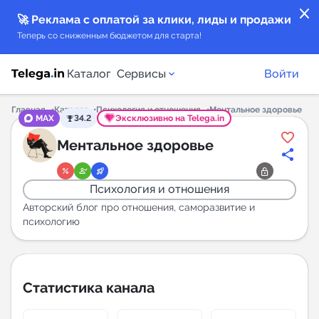
close
🚀 Реклама с оплатой за клики, лиды и продажи
Теперь со сниженным бюджетом для старта!
Каталог
Сервисы
Войти
Главная
Каталог
Психология и отношения
Ментальное здоровье
MAX
34.2
Эксклюзивно на Telega.in
Каталог каналов
Ментальное здоровье
Каталог ботов
Психология и отношения
Горящие предложения
Авторский блог про отношения, саморазвитие и
психологию
Индекс читаемости каналов в Telegram
New
Статистика канала
Аналитика MAX каналов
New