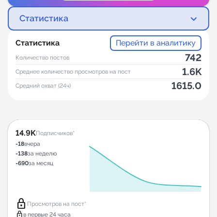
Статистика
Статистика
Перейти в аналитику
742
Количество постов
1.6K
Среднее количество просмотров на пост
1615.0
Средний охват (24ч)
14.9K
Подписчиков*
-18
вчера
-138
за неделю
-690
за месяц
lock
Просмотров на пост*
lock
в первые 24 часа