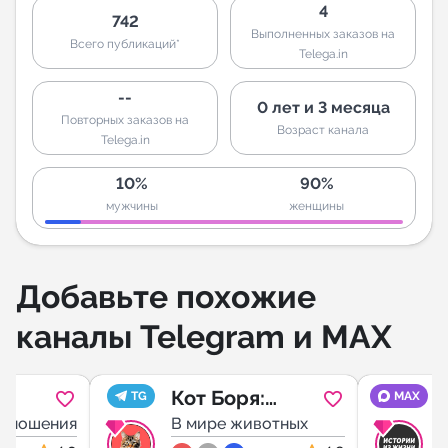
4
742
Выполненных заказов на
Всего публикаций*
Telega.in
--
0 лет и 3 месяца
Повторных заказов на
Возраст канала
Telega.in
10%
90%
мужчины
женщины
Добавьте похожие
каналы Telegram и MAX
Кот Боря:
TG
MAX
отношения
Психолог с
В мире животных
П