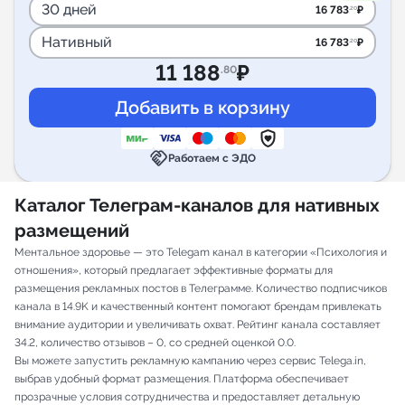
30 дней
16 783
₽
.20
Нативный
16 783
₽
.20
11 188
₽
.80
handshake
Работаем с ЭДО
Каталог Телеграм-каналов для нативных
размещений
Ментальное здоровье — это Telegam канал в категории «Психология и
отношения», который предлагает эффективные форматы для
размещения рекламных постов в Телеграмме. Количество подписчиков
канала в 14.9K и качественный контент помогают брендам привлекать
внимание аудитории и увеличивать охват. Рейтинг канала составляет
34.2, количество отзывов – 0, со средней оценкой 0.0.
Вы можете запустить рекламную кампанию через сервис Telega.in,
выбрав удобный формат размещения. Платформа обеспечивает
прозрачные условия сотрудничества и предоставляет детальную