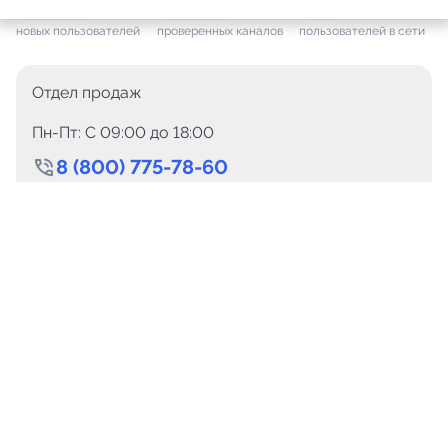
+ 7 656
за месяц
+ 1 445
за месяц
ONLINE
новых пользователей
проверенных каналов
пользователей в сети
Отдел продаж
Пн-Пт: C 09:00 до 18:00
8 (800) 775-78-60
+7 (499) 110-15-93
Круглосуточно
info@telega.in
Для сотрудничества
marketing@telega.in