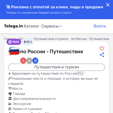
close
🚀 Реклама с оплатой за клики, лиды и продажи
Теперь со сниженным бюджетом для старта!
Каталог
Сервисы
Войти
Главная
Каталог
Путешествия и туризм
по России - Путешествия
MAX
21.1
Каталог каналов
по России - Путешествия
Каталог ботов
Путешествия и туризм
Горящие предложения
✈️ Вдохновим на путешествия по России🇷🇺
🛶Уникальные места и локации, о которых вы еще не
слышали..
Индекс читаемости каналов в Telegram
🌴Места
New
🏘 Города
🏛 Достопримечательности
🚁 Экскурсии
Аналитика MAX каналов
📰 Новости туризма
New