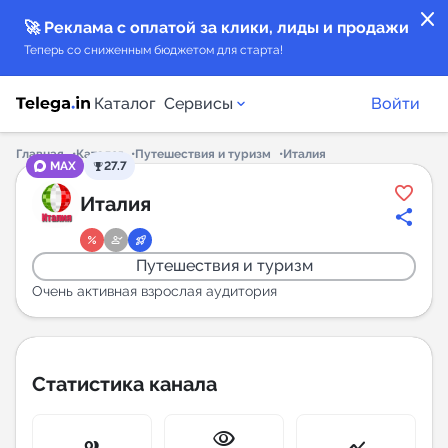
close
🚀 Реклама с оплатой за клики, лиды и продажи
Теперь со сниженным бюджетом для старта!
Каталог
Сервисы
Войти
Главная
Каталог
Путешествия и туризм
Италия
MAX
27.7
Каталог каналов
Италия
Каталог ботов
Путешествия и туризм
Горящие предложения
Очень активная взрослая аудитория
Индекс читаемости каналов в Telegram
New
Статистика канала
Аналитика MAX каналов
visibility
New