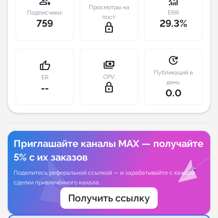
group
monitoring
Просмотры на
Подписчики:
ERR
пост:
Индивидуальное сопровождение
759
29.3%
lock_outline
Аналитика Telegram
update
payments
thumb_up
Публикаций в
CPV:
ER
день:
lock_outline
--
0.0
Приглашайте каналы MAX — получайте
5% с их заказов
Поделитесь реферальной ссылкой — и зарабатывайте с каждой
сделки привлечённого канала.
Получить ссылку