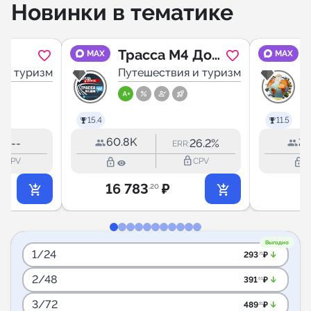
Новинки в тематике
ША
Трасса М4 Дон
MAX
MAX
 и туризм
- Чат
Путешествия и туризм
15.4
11.5
60.8K
2.
--
26.2%
RR:
ERR:
utline
lock_outline
lock_outline
lock_outline
CPV
CPV
16 783
₽
.20
Выгодно
1/24
arrow_downward_alt
293
₽
.71
2/48
arrow_downward_alt
391
₽
.61
3/72
arrow_downward_alt
489
₽
.51