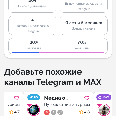
204
Выполненных заказов на
Всего публикаций*
Telega.in
4
0 лет и 5 месяцев
Повторных заказов на
Возраст канала
Telega.in
30%
70%
мужчины
женщины
Добавьте похожие
каналы Telegram и MAX
р
Медиа о
TG
MAX
ко
 и туризм
путешествиях
Путешествия и туризм
4.7
4.8