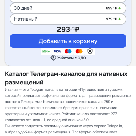
30 дней
arrow_downward_alt
699
₽
.30
Нативный
arrow_downward_alt
979
₽
.02
293
₽
.71
handshake
Работаем с ЭДО
Каталог Телеграм-каналов для нативных
размещений
Италия — это Telegam канал в категории «Путешествия и туризм»,
который предлагает эффективные форматы для размещения рекламных
постов в Телеграмме. Количество подписчиков канала в 759 и
качественный контент помогают брендам привлекать внимание
аудитории и увеличивать охват. Рейтинг канала составляет 27.7,
количество отзывов – 1, со средней оценкой 5.0.
Вы можете запустить рекламную кампанию через сервис Telega.in,
выбрав удобный формат размещения. Платформа обеспечивает