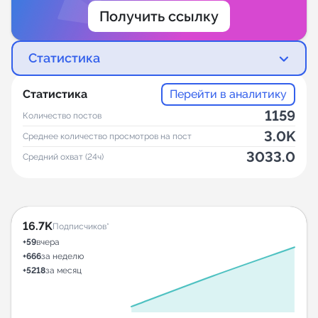
Получить ссылку
Статистика
Статистика
Перейти в аналитику
1159
Количество постов
3.0K
Среднее количество просмотров на пост
3033.0
Средний охват (24ч)
16.7K
Подписчиков*
+59
вчера
+666
за неделю
+5218
за месяц