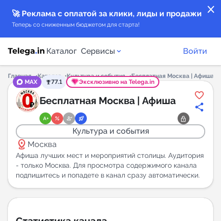
close
🚀 Реклама с оплатой за клики, лиды и продажи
Теперь со сниженным бюджетом для старта!
Каталог
Сервисы
Войти
Главная
Каталог
Культура и события
Бесплатная Москва | Афиша
MAX
77.1
Эксклюзивно на Telega.in
Каталог каналов
Бесплатная Москва | Афиша
Каталог ботов
Культура и события
distance
Горящие предложения
Москва
Афиша лучших мест и мероприятий столицы. Аудитория
- только Москва. Для просмотра содержимого канала
Индекс читаемости каналов в Telegram
подпишитесь и попадете в канал сразу автоматически.
New
Аналитика MAX каналов
New
Статистика канала