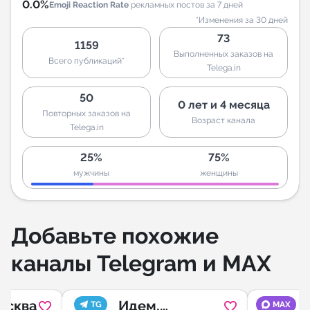
0.0%
Emoji Reaction Rate
рекламных постов за 7 дней
*Изменения за 30 дней
73
1159
Выполненных заказов на
Всего публикаций*
Telega.in
50
0 лет и 4 месяца
Повторных заказов на
Возраст канала
Telega.in
25%
75%
мужчины
женщины
Добавьте похожие
каналы Telegram и MAX
осква
Идем,
TG
MAX