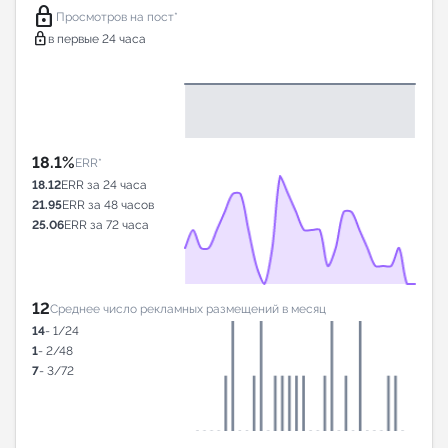
lock
Просмотров на пост*
lock
в первые 24 часа
18.1%
ERR*
18.12
ERR за 24 часа
21.95
ERR за 48 часов
25.06
ERR за 72 часа
12
Среднее число рекламных размещений в месяц
14
- 1/24
1
- 2/48
7
- 3/72