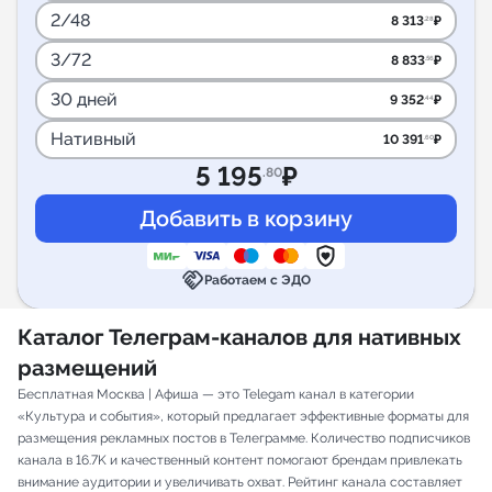
2/48
8 313
₽
.28
3/72
8 833
₽
.56
30 дней
9 352
₽
.44
Нативный
10 391
₽
.60
5 195
₽
.80
handshake
Работаем с ЭДО
Каталог Телеграм-каналов для нативных
размещений
Бесплатная Москва | Афиша — это Telegam канал в категории
«Культура и события», который предлагает эффективные форматы для
размещения рекламных постов в Телеграмме. Количество подписчиков
канала в 16.7K и качественный контент помогают брендам привлекать
внимание аудитории и увеличивать охват. Рейтинг канала составляет