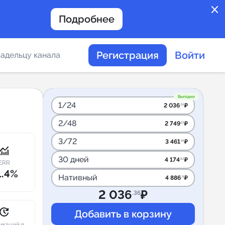
close
Подробнее
Регистрация
Войти
адельцу канала
отов
Выгодно
1/24
2 036
₽
.36
2/48
2 749
₽
.65
таемости каналов в
3/72
3 461
₽
.54
onitoring
30 дней
4 174
₽
.82
ERR
1.4%
Нативный
4 886
₽
.71
альное
2 036
₽
.36
дение
pdate
икаций в