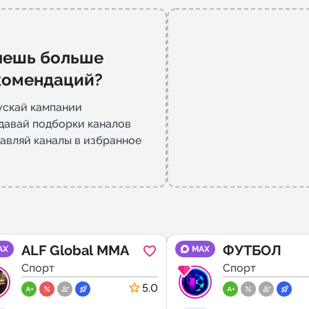
чешь больше
комендаций?
ускай кампании
давай подборки каналов
авляй каналы в избранное
ALF Global MMA
ФУТБОЛ
AX
MAX
Спорт
Спорт
5.0