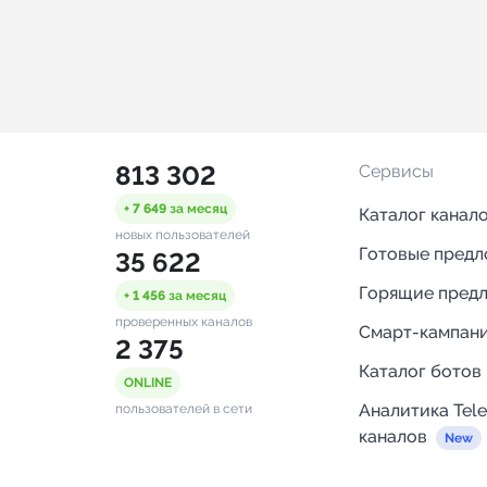
813 302
Сервисы
+ 7 649
за месяц
Каталог канал
новых пользователей
Готовые пред
35 622
Горящие пред
+ 1 456
за месяц
проверенных каналов
Смарт-кампан
2 375
Каталог ботов
ONLINE
Аналитика Tel
пользователей в сети
каналов
Бот нотифика