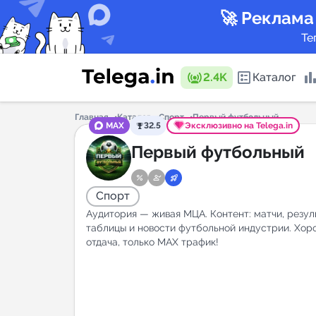
🚀 Реклама
Те
2.4K
Каталог
Главная
Каталог
Спорт
Первый футбольный
MAX
32.5
Эксклюзивно на Telega.in
Каталог 
Первый футбольный
Спорт
Горящие
Аудитория — живая МЦА. Контент: матчи, резул
таблицы и новости футбольной индустрии. Хор
отдача, только MAX трафик!
Аналитик
New