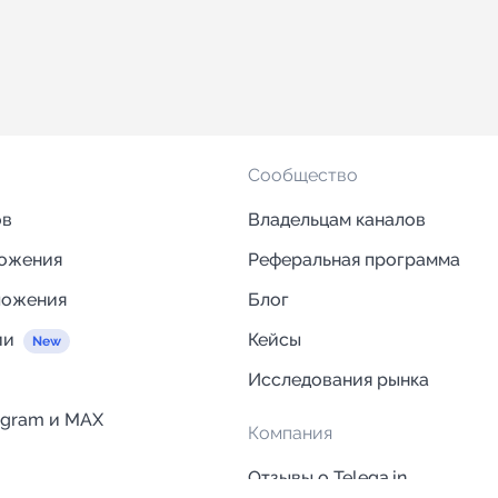
Сообщество
ов
Владельцам каналов
ложения
Реферальная программа
ложения
Блог
ии
Кейсы
Исследования рынка
egram и MAX
Компания
Отзывы о Telega.in
ций