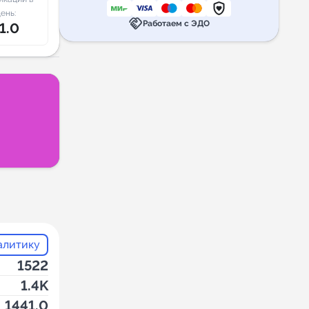
ень:
handshake
Работаем с ЭДО
1.0
алитику
1522
1.4K
1441.0