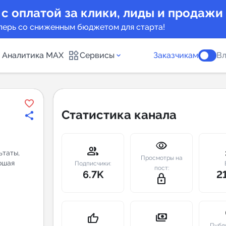
 с оплатой за клики, лиды и продажи
перь со сниженным бюджетом для старта!
Аналитика MAX
Сервисы
Заказчикам
Вл
каналов
Каталог б
Статистика канала
Индекс чи
visibility
 предложения
Telegram
group
m
ьтаты,
Просмотры на
ошая
New
Подписчики:
пост:
6.7K
2
lock_outline
Индивиду
а MAX каналов
сопровож
u
payments
thumb_up
Публ