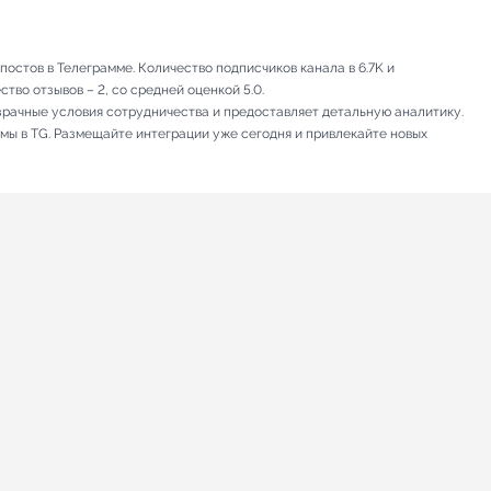
стов в Телеграмме. Количество подписчиков канала в 6.7K и
тво отзывов – 2, со средней оценкой 5.0.
зрачные условия сотрудничества и предоставляет детальную аналитику.
амы в TG. Размещайте интеграции уже сегодня и привлекайте новых