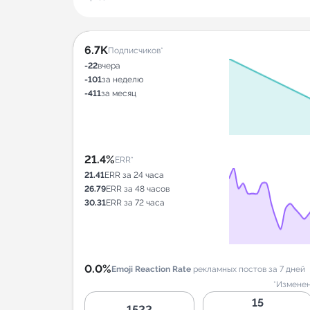
6.7K
Подписчиков*
-22
вчера
-101
за неделю
-411
за месяц
21.4%
ERR*
21.41
ERR за 24 часа
26.79
ERR за 48 часов
30.31
ERR за 72 часа
0.0%
Emoji Reaction Rate
рекламных постов за 7 дней
*Изменен
15
1522