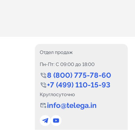
Отдел продаж
Пн-Пт: C 09:00 до 18:00
8 (800) 775-78-60
+7 (499) 110-15-93
Круглосуточно
info@telega.in
0
Каналов:
Подпи
0
₽
delete_forever
Итого:
.00