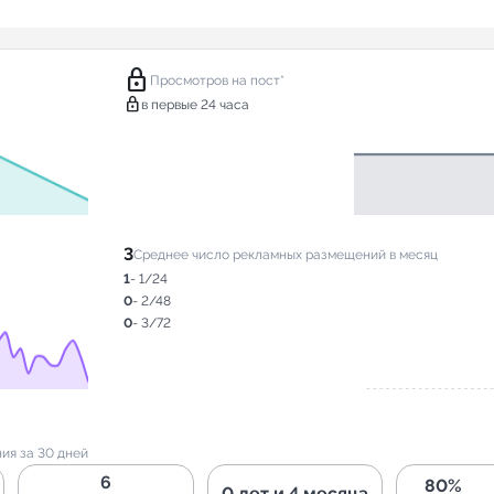
lock
Просмотров на пост*
lock
в первые 24 часа
3
Среднее число рекламных размещений в месяц
1
- 1/24
0
- 2/48
0
- 3/72
ия за 30 дней
6
80%
0 лет и 4 месяца