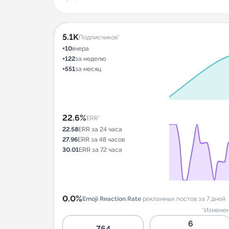
5.1K
Подписчиков*
+10
вчера
+122
за неделю
+551
за месяц
22.6%
ERR*
22.58
ERR за 24 часа
27.96
ERR за 48 часов
30.01
ERR за 72 часа
0.0%
Emoji Reaction Rate
рекламных постов за 7 дней
*Изменен
6
764