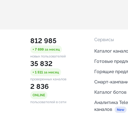
812 985
Сервисы
+ 7 699
за месяц
Каталог канал
новых пользователей
Готовые пред
35 832
Горящие пред
+ 1 511
за месяц
проверенных каналов
Смарт-кампан
2 836
Каталог ботов
ONLINE
Аналитика Tel
пользователей в сети
каналов
Бот нотифика