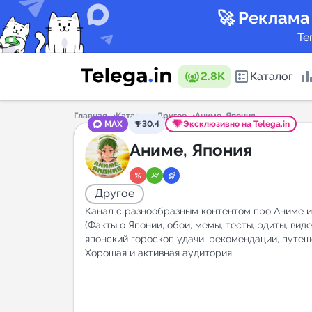
🚀 Реклама
Те
2.8K
Каталог
Главная
Каталог
Другое
Аниме, Япония
MAX
30.4
Эксклюзивно на Telega.in
Каталог 
Аниме, Япония
Другое
Горящие
Канал с разнообразным контентом про Аниме 
(Факты о Японии, обои, мемы, тесты, эдиты, виде
японский гороскоп удачи, рекомендации, путеш
Хорошая и активная аудитория.
Аналитик
New