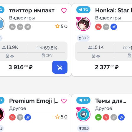
твиттер импакт
Honkai: Star R
G
TG
Видеоигры
Muuurrchik
Видеоигры
5.0
8
30.2
13.9K
15.1K
69.8%
ERR:
ERR:
lock_outline
lock_outline
lock_outline
lock_outline
CPV
3 916
₽
2 377
₽
.08
.62
Premium Emoji |
Темы для
G
TG
Премиум эмодзи
Другое
Телеграм
Другое
ᴏxᴇᴡɪᴏ🗝️
5.0
.8
38.6