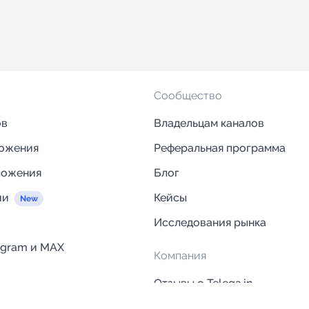
Сообщество
ов
Владельцам каналов
ложения
Реферальная программа
ложения
Блог
ии
Кейсы
Исследования рынка
egram и MAX
Компания
Отзывы о Telega.in
ций
Информация о безопасност