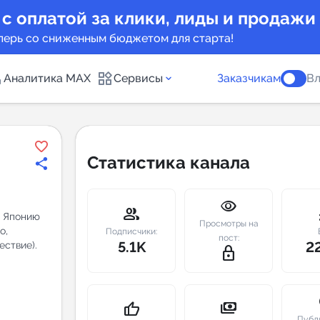
 с оплатой за клики, лиды и продажи
перь со сниженным бюджетом для старта!
Аналитика MAX
Сервисы
Заказчикам
Вл
каналов
Каталог б
Статистика канала
Индекс чи
visibility
 предложения
Telegram
group
m
и Японию
Просмотры на
о,
New
Подписчики:
пост:
5.1K
2
ествие).
lock_outline
Индивиду
а MAX каналов
сопровож
u
payments
thumb_up
Публ