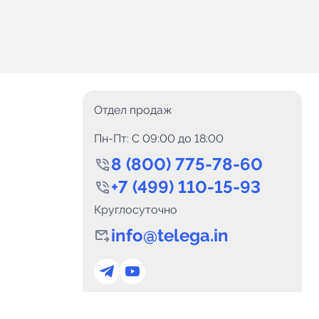
Отдел продаж
Пн-Пт: C 09:00 до 18:00
8 (800) 775-78-60
+7 (499) 110-15-93
Круглосуточно
info@telega.in
0
Каналов:
Подпи
0
₽
delete_forever
Итого:
.00
Для сотрудничества
и