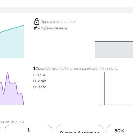
lock
Просмотров на пост*
lock
в первые 24 часа
1
Среднее число рекламных размещений в месяц
2
- 1/24
0
- 2/48
0
- 3/72
ия за 30 дней
1
50%
0 лет и 4 месяца