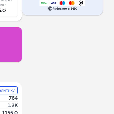
ень:
handshake
Работаем с ЭДО
5.0
алитику
764
1.2K
1155.0