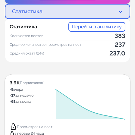
Статистика
Статистика
Перейти в аналитику
383
Количество постов
237
Среднее количество просмотров на пост
237.0
Средний охват (24ч)
3.9K
Подписчиков*
-9
вчера
-37
за неделю
-68
за месяц
lock
Просмотров на пост*
lock
в первые 24 часа