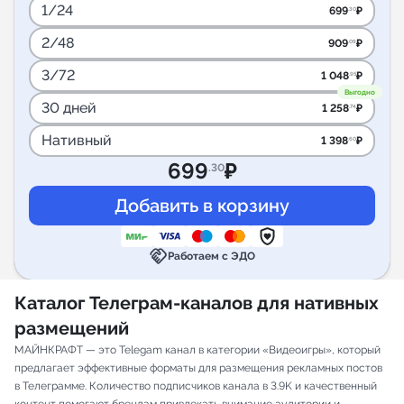
1/24
699
₽
.30
2/48
909
₽
.09
3/72
1 048
₽
.95
Выгодно
30 дней
1 258
₽
.74
Нативный
1 398
₽
.60
699
₽
.30
handshake
Работаем с ЭДО
Каталог Телеграм-каналов для нативных
размещений
МАЙНКРАФТ — это Telegam канал в категории «Видеоигры», который
предлагает эффективные форматы для размещения рекламных постов
в Телеграмме. Количество подписчиков канала в 3.9K и качественный