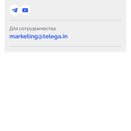
Для сотрудничества
marketing@telega.in
Для СМИ
pr@telega.in
Техподдержка
Telegram
MAX
Сервисы
Каталог каналов