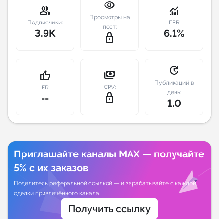
visibility
group
monitoring
Просмотры на
Индивидуальное сопровождение
Подписчики:
ERR
пост:
3.9K
6.1%
lock_outline
Аналитика Telegram
update
payments
thumb_up
Публикаций в
CPV:
ER
день:
lock_outline
--
1.0
Приглашайте каналы MAX — получайте
5% с их заказов
Поделитесь реферальной ссылкой — и зарабатывайте с каждой
сделки привлечённого канала.
Получить ссылку