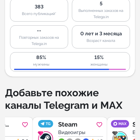
5
383
Выполненных заказов на
Всего публикаций*
Telega.in
--
0 лет и 3 месяца
Повторных заказов на
Возраст канала
Telega.in
85%
15%
мужчины
женщины
Добавьте похожие
каналы Telegram и MAX
 о
Steam
St
TG
MAX
ы
Видеоигры
| 
Ви