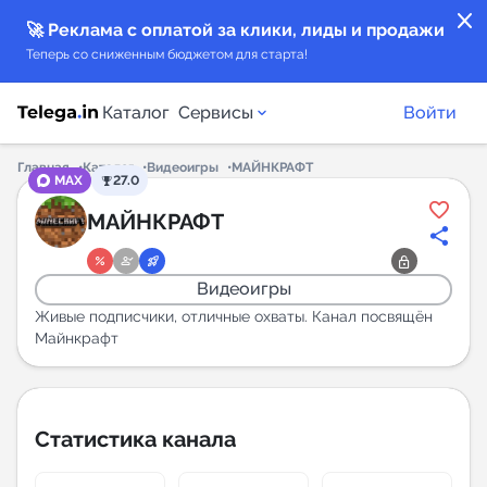
close
🚀 Реклама с оплатой за клики, лиды и продажи
Теперь со сниженным бюджетом для старта!
Каталог
Сервисы
Войти
Главная
Каталог
Видеоигры
МАЙНКРАФТ
MAX
27.0
Каталог каналов
МАЙНКРАФТ
Каталог ботов
Видеоигры
Горящие предложения
Живые подписчики, отличные охваты. Канал посвящён
Майнкрафт
Индекс читаемости каналов в Telegram
New
Статистика канала
Аналитика MAX каналов
New