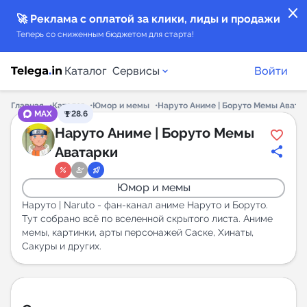
close
🚀 Реклама с оплатой за клики, лиды и продажи
Теперь со сниженным бюджетом для старта!
Каталог
Сервисы
Войти
Главная
Каталог
Юмор и мемы
Наруто Аниме | Боруто Мемы Авата
MAX
28.6
Каталог каналов
Наруто Аниме | Боруто Мемы
Аватарки
Каталог ботов
Юмор и мемы
Горящие предложения
Наруто | Naruto - фан-канал аниме Наруто и Боруто.
Тут собрано всё по вселенной скрытого листа. Аниме
мемы, картинки, арты персонажей Саске, Хинаты,
Индекс читаемости каналов в Telegram
Сакуры и других.
New
Аналитика MAX каналов
New