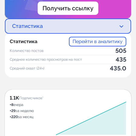
Получить ссылку
Статистика
Статистика
Перейти в аналитику
505
Количество постов
435
Среднее количество просмотров на пост
435.0
Средний охват (24ч)
1.1K
Подписчиков*
+8
вчера
+29
за неделю
+220
за месяц