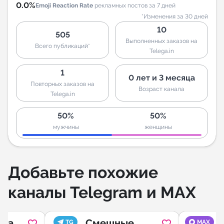
0.0%
Emoji Reaction Rate
рекламных постов за 7 дней
*Изменения за 30 дней
10
505
Выполненных заказов на
Всего публикаций*
Telega.in
1
0 лет и 3 месяца
Повторных заказов на
Возраст канала
Telega.in
50%
50%
мужчины
женщины
Добавьте похожие
каналы Telegram и MAX
ora
Смешные
TG
MAX