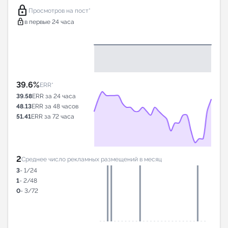
lock
Просмотров на пост*
lock
в первые 24 часа
39.6%
ERR*
39.58
ERR за 24 часа
48.13
ERR за 48 часов
51.41
ERR за 72 часа
2
Среднее число рекламных размещений в месяц
3
- 1/24
1
- 2/48
0
- 3/72