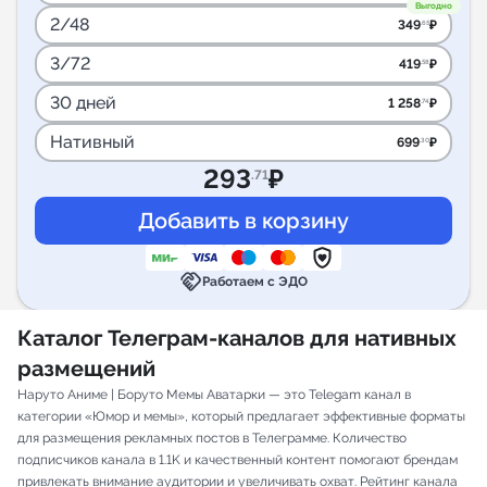
Выгодно
2/48
349
₽
.65
3/72
419
₽
.58
30 дней
1 258
₽
.74
Нативный
699
₽
.30
293
₽
.71
handshake
Работаем с ЭДО
Каталог Телеграм-каналов для нативных
размещений
Наруто Аниме | Боруто Мемы Аватарки — это Telegam канал в
категории «Юмор и мемы», который предлагает эффективные форматы
для размещения рекламных постов в Телеграмме. Количество
подписчиков канала в 1.1K и качественный контент помогают брендам
привлекать внимание аудитории и увеличивать охват. Рейтинг канала