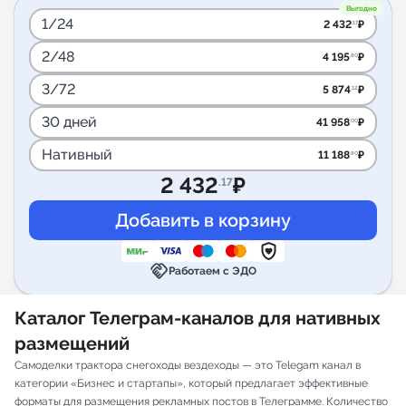
Выгодно
1/24
2 432
₽
.17
2/48
4 195
₽
.80
3/72
5 874
₽
.12
30 дней
41 958
₽
.00
Нативный
11 188
₽
.80
2 432
₽
.17
handshake
Работаем с ЭДО
Каталог Телеграм-каналов для нативных
размещений
Самоделки трактора снегоходы вездеходы — это Telegam канал в
категории «Бизнес и стартапы», который предлагает эффективные
форматы для размещения рекламных постов в Телеграмме. Количество