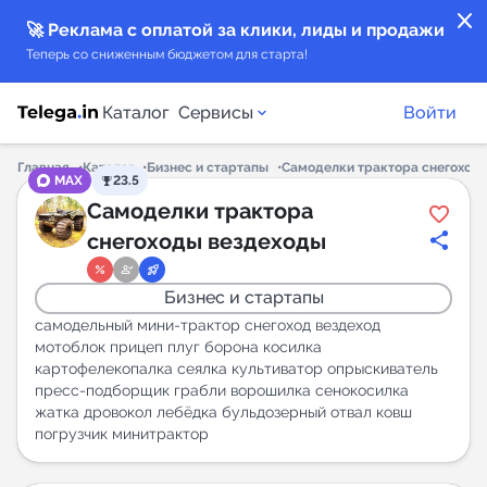
close
🚀 Реклама с оплатой за клики, лиды и продажи
Теперь со сниженным бюджетом для старта!
Каталог
Сервисы
Войти
Главная
Каталог
Бизнес и стартапы
Самоделки трактора снегоход
MAX
23.5
Каталог каналов
Самоделки трактора
снегоходы вездеходы
Каталог ботов
Бизнес и стартапы
Горящие предложения
самодельный мини-трактор снегоход вездеход
мотоблок прицеп плуг борона косилка
картофелекопалка сеялка культиватор опрыскиватель
Индекс читаемости каналов в Telegram
пресс-подборщик грабли ворошилка сенокосилка
New
жатка дровокол лебёдка бульдозерный отвал ковш
погрузчик минитрактор
Аналитика MAX каналов
New