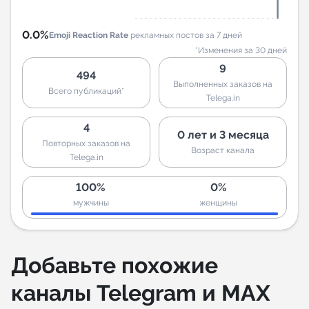
0.0%
Emoji Reaction Rate
рекламных постов за 7 дней
*Изменения за 30 дней
9
494
Выполненных заказов на
Всего публикаций*
Telega.in
4
0 лет и 3 месяца
Повторных заказов на
Возраст канала
Telega.in
100%
0%
мужчины
женщины
Добавьте похожие
каналы Telegram и MAX