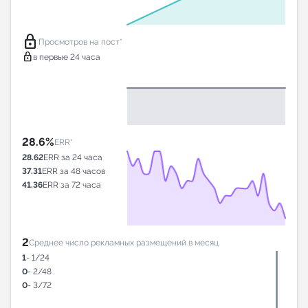
lock
Просмотров на пост*
lock
в первые 24 часа
28.6%
ERR*
28.62
ERR за 24 часа
37.31
ERR за 48 часов
41.36
ERR за 72 часа
2
Среднее число рекламных размещений в месяц
1
- 1/24
0
- 2/48
0
- 3/72