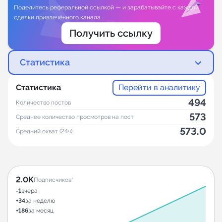
Поделитесь реферальной ссылкой — и зарабатывайте с каждой
сделки привлечённого канала.
Получить ссылку
Статистика
Статистика
Перейти в аналитику
494
Количество постов
573
Среднее количество просмотров на пост
573.0
Средний охват (24ч)
2.0K
Подписчиков*
-1
вчера
+34
за неделю
+186
за месяц