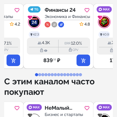
Финансы 24
TG
MAX
артапы
Экономика и Финансы
Б
4.2
4.8
42.3
40.9
4.3K
7.
37.1%
12.0%
:
ERR:
outline
lock_outline
lock_outline
lock_outline
CPV
CPV
839
₽
17
.16
С этим каналом часто
покупают
НеМалый
MAX
MAX
Бизнес |
Бизнес и стартапы
Б