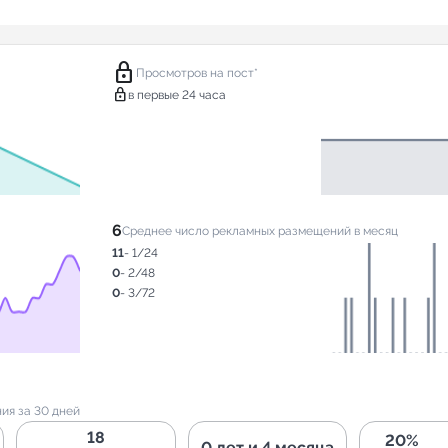
lock
Просмотров на пост*
lock
в первые 24 часа
6
Среднее число рекламных размещений в месяц
11
- 1/24
0
- 2/48
0
- 3/72
ия за 30 дней
18
20%
0 лет и 4 месяца