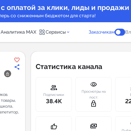
 с оплатой за клики, лиды и продажи
перь со сниженным бюджетом для старта!
Аналитика MAX
Сервисы
Заказчикам
Вл
каналов
Каталог б
Статистика канала
Индекс чи
visibility
 предложения
Telegram
group
m
Просмотры на
ков.
New
Подписчики:
пост:
38.4K
2
 товары,
lock_outline
 школа,
Индивиду
а MAX каналов
репетитор,
сопровож
u
payments
thumb_up
Публ