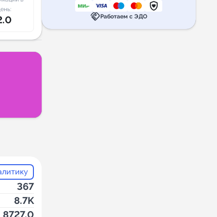
ень:
handshake
Работаем с ЭДО
2.0
алитику
367
8.7K
8727.0