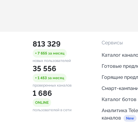
813 329
Сервисы
+ 7 655
за месяц
Каталог канал
новых пользователей
Готовые пред
35 556
Горящие пред
+ 1 453
за месяц
проверенных каналов
Смарт-кампан
1 686
Каталог ботов
ONLINE
Аналитика Tel
пользователей в сети
каналов
Бот нотифика