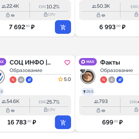
Начальная
22.4K
50.3K
10.2%
ERR:
ERR:
школа. ВПР, ОГЭ,
lock_outline
lock_outline
lock_outline
lock_outline
CPV
ЕГЭ
7 692
₽
6 993
₽
.30
.00
СОЦ ИНФО |
Факты
AX
MAX
Пособия, льготы
Образование
Образование
и выплаты
5.0
.5
26.5
54.6K
793
25.7%
ERR:
ERR:
lock_outline
lock_outline
lock_outline
lock_outline
CPV
16 783
₽
699
₽
.20
.30