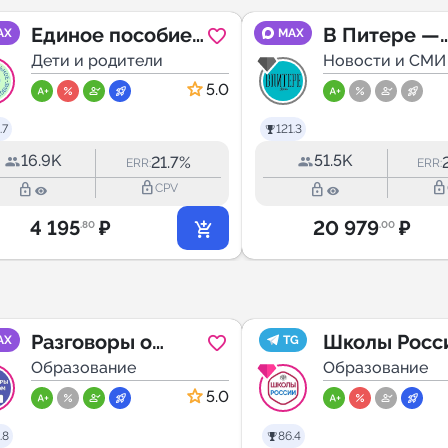
Единое пособие |
В Питере —
AX
MAX
ПОСОБИЯ
Дети и родители
жить!
Новости и СМИ
5.0
.7
121.3
16.9K
51.5K
21.7%
ERR:
ERR:
lock_outline
lock_outline
lock_outline
lock_outline
CPV
4 195
₽
20 979
₽
.80
.00
Разговоры о
Школы Росс
AX
TG
важном. РОВ.
Образование
Образование
Учитель.
5.0
Педагоги России.
.8
86.4