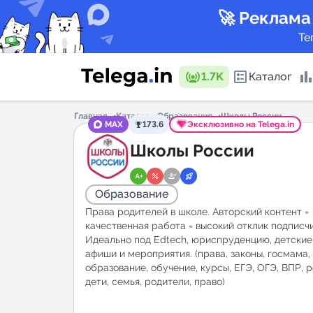
🚀 Реклама
Те
1.7K
Каталог
Главная
Каталог
Образование
Школы России
MAX
173.6
Эксклюзивно на Telega.in
Каталог 
Школы России
Образование
Горящие
Права родителей в школе. Авторский контент =
качественная работа = высокий отклик подписчи
Идеально под Edtech, юриспруденцию, детские
афиши и мероприятия. (права, законы, госмама,
Аналитик
образование, обучение, курсы, ЕГЭ, ОГЭ, ВПР, 
дети, семья, родители, право)
New