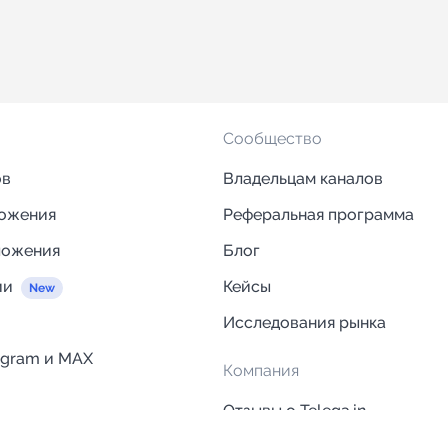
Сообщество
ов
Владельцам каналов
ложения
Реферальная программа
ложения
Блог
ии
Кейсы
Исследования рынка
egram и MAX
Компания
Отзывы о Telega.in
ций
Информация о безопасност