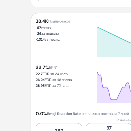
38.4K
Подписчиков*
-57
вчера
-26
за неделю
-1314
за месяц
22.7%
ERR*
22.7
ERR за 24 часа
26.24
ERR за 48 часов
28.95
ERR за 72 часа
0.0%
Emoji Reaction Rate
рекламных постов за 7 дней
*Изменен
37
367