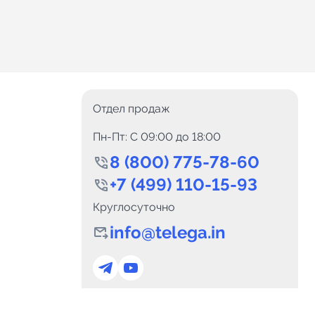
Отдел продаж
Пн-Пт: C 09:00 до 18:00
8 (800) 775-78-60
+7 (499) 110-15-93
Круглосуточно
info@telega.in
0
Каналов:
Подпи
0
₽
delete_forever
Итого:
.00
Для сотрудничества
и