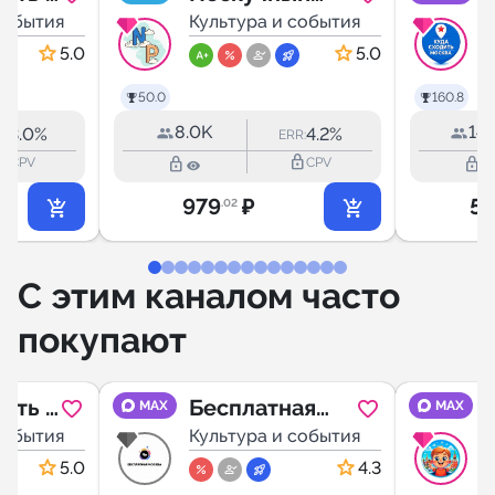
Досуг
события
Петербург
Культура и события
К
5.0
5.0
50.0
160.8
8.0K
14.
3.0%
4.2%
R:
ERR:
outline
lock_outline
lock_outline
lock_outline
CPV
CPV
979
₽
5 
.02
С этим каналом часто
покупают
ить в
Бесплатная
MAX
MAX
 Вход
события
Москва |
Культура и события
К
ый
Афиша Москвы
5.0
4.3