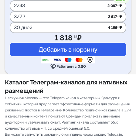
Выгодно
2/48
2 097
₽
.90
3/72
2 517
₽
.48
30 дней
4 195
₽
.80
1 818
₽
.18
handshake
Работаем с ЭДО
Каталог Телеграм-каналов для нативных
размещений
Нескучная Москва — это Telegam канал в категории «Культура и
события», который предлагает эффективные форматы для размещения
рекламных постов в Телеграмме. Количество подписчиков канала в 3.7K
и качественный контент помогают брендам привлекать внимание
аудитории и увеличивать охват. Рейтинг канала составляет 55.7,
количество отзывов – 4, со средней оценкой 5.0.
Вы можете запустить рекламную кампанию через сервис Telega.in,