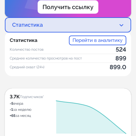
Получить ссылку
Статистика
Статистика
Перейти в аналитику
524
Количество постов
899
Среднее количество просмотров на пост
899.0
Средний охват (24ч)
3.7K
Подписчиков*
-5
вчера
-1
за неделю
+65
за месяц