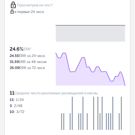
lock
Просмотров на пост*
lock
в первые 24 часа
24.6%
ERR*
24.55
ERR за 24 часа
31.59
ERR за 48 часов
35.09
ERR за 72 часа
11
Среднее число рекламных размещений в месяц
13
- 1/24
3
- 2/48
10
- 3/72