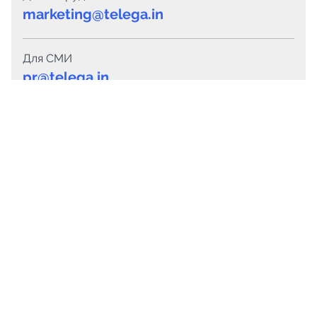
marketing@telega.in
Для СМИ
pr@telega.in
Техподдержка
Telegram
MAX
Сервисы
Каталог каналов
Готовые предложения
Горящие предложения
Смарт-кампании