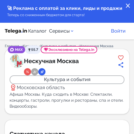
close
🚀 Реклама с оплатой за клики, лиды и продажи
Теперь со сниженным бюджетом для старта!
Каталог
Сервисы
Войти
Главная
Каталог
Культура и события
Нескучная Москва
MAX
55.7
Эксклюзивно на Telega.in
Каталог каналов
Нескучная Москва
Каталог ботов
Культура и события
distance
Горящие предложения
Московская область
Афиша Москвы. Куда сходить в Москве: Спектакли,
концерты, гастроли, прогулки и рестораны, спа и отели.
Индекс читаемости каналов в Telegram
Видеообзоры.
New
Аналитика MAX каналов
New
Статистика канала