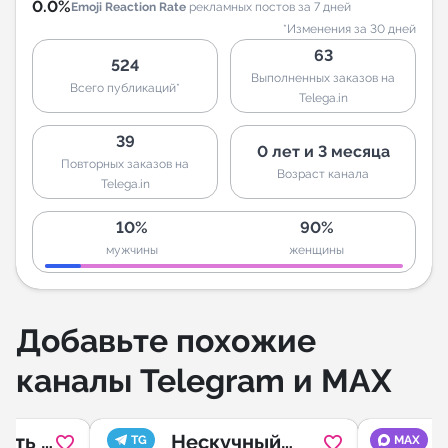
0.0%
Emoji Reaction Rate
рекламных постов за 7 дней
*Изменения за 30 дней
63
524
Выполненных заказов на
Всего публикаций*
Telega.in
39
0 лет и 3 месяца
Повторных заказов на
Возраст канала
Telega.in
10%
90%
мужчины
женщины
Добавьте похожие
каналы Telegram и MAX
ить в
Нескучный
TG
MAX