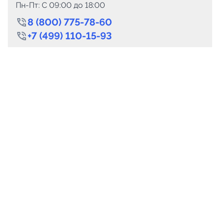
Пн-Пт: C 09:00 до 18:00
8 (800) 775-78-60
+7 (499) 110-15-93
Круглосуточно
info@telega.in
Для сотрудничества
marketing@telega.in
Для СМИ
pr@telega.in
Техподдержка