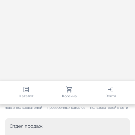
813 191
35 734
2 854
Каталог
Корзина
Войти
+ 7 689
за месяц
+ 1 457
за месяц
ONLINE
новых пользователей
проверенных каналов
пользователей в сети
Отдел продаж