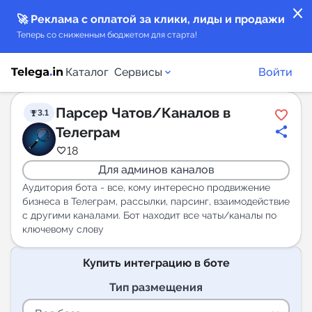
close
🚀 Реклама с оплатой за клики, лиды и продажи
Теперь со сниженным бюджетом для старта!
Каталог
Сервисы
Войти
Парсер Чатов/Каналов в
3.1
Каталог каналов
Телеграм
18
Каталог ботов
Для админов каналов
Аудитория бота - все, кому интересно продвижение
бизнеса в Телеграм, рассылки, парсинг, взаимодействие
Горящие предложения
с другими каналами. Бот находит все чаты/каналы по
ключевому слову
Индекс читаемости каналов в Telegram
New
Купить интеграцию в боте
Тип размещения
Аналитика MAX каналов
New