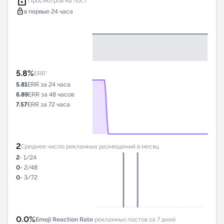
lock
Просмотров на пост*
lock
в первые 24 часа
5.8%
ERR*
5.81
ERR за 24 часа
6.89
ERR за 48 часов
7.57
ERR за 72 часа
2
Среднее число рекламных размещений в месяц
2
- 1/24
0
- 2/48
0
- 3/72
0.0%
Emoji Reaction Rate
рекламных постов за 7 дней