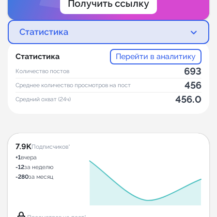
Получить ссылку
Статистика
Статистика
Перейти в аналитику
693
Количество постов
456
Среднее количество просмотров на пост
456.0
Средний охват (24ч)
7.9K
Подписчиков*
+1
вчера
-12
за неделю
-280
за месяц