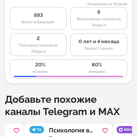
*Изменения за 30 дней
9
693
Выполненных заказов на
Всего публикаций*
Telega.in
2
0 лет и 4 месяца
Повторных заказов на
Возраст канала
Telega.in
20%
80%
мужчины
женщины
Добавьте похожие
каналы Telegram и MAX
Психология в
TG
MAX