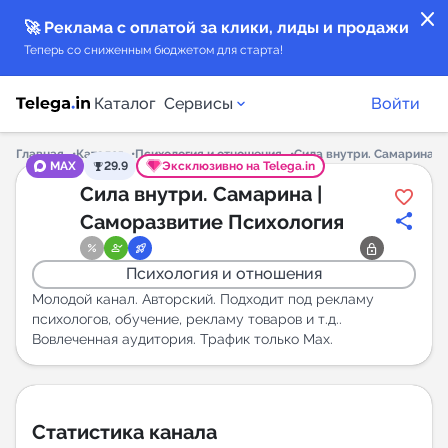
close
🚀 Реклама с оплатой за клики, лиды и продажи
Теперь со сниженным бюджетом для старта!
Каталог
Сервисы
Войти
Главная
Каталог
Психология и отношения
Сила внутри. Самарина |
MAX
29.9
Эксклюзивно на Telega.in
Каталог каналов
Сила внутри. Самарина |
Саморазвитие Психология
Каталог ботов
Психология и отношения
Горящие предложения
Молодой канал. Авторский. Подходит под рекламу
психологов, обучение, рекламу товаров и т.д..
Вовлеченная аудитория. Трафик только Мах.
Индекс читаемости каналов в Telegram
New
Аналитика MAX каналов
Статистика канала
New