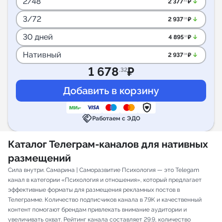
2/48
arrow_downward_alt
2 377
₽
.62
3/72
arrow_downward_alt
2 937
₽
.06
30 дней
arrow_downward_alt
4 895
₽
.10
Нативный
arrow_downward_alt
2 937
₽
.06
1 678
₽
.32
handshake
Работаем с ЭДО
Каталог Телеграм-каналов для нативных
размещений
Сила внутри. Самарина | Саморазвитие Психология — это Telegam
канал в категории «Психология и отношения», который предлагает
эффективные форматы для размещения рекламных постов в
Телеграмме. Количество подписчиков канала в 7.9K и качественный
контент помогают брендам привлекать внимание аудитории и
увеличивать охват. Рейтинг канала составляет 29.9, количество