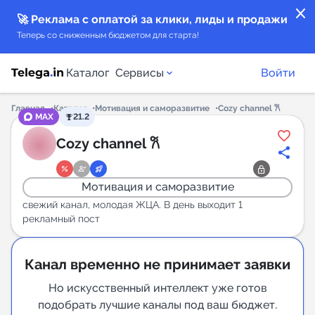
close
🚀 Реклама с оплатой за клики, лиды и продажи
Теперь со сниженным бюджетом для старта!
Каталог
Сервисы
Войти
Главная
Каталог
Мотивация и саморазвитие
Cozy channel 𐙚
MAX
21.2
Каталог каналов
Cozy channel 𐙚
Каталог ботов
Мотивация и саморазвитие
Горящие предложения
свежий канал, молодая ЖЦА. В день выходит 1
рекламный пост
Индекс читаемости каналов в Telegram
New
Канал временно не принимает заявки
Но искусственный интеллект уже готов
Аналитика MAX каналов
подобрать лучшие каналы под ваш бюджет.
New