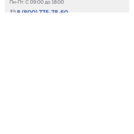
Пн-Пт: C 09:00 до 18:00
8 (800) 775-78-60
+7 (499) 110-15-93
Круглосуточно
info@telega.in
Для сотрудничества
marketing@telega.in
Для СМИ
pr@telega.in
Техподдержка