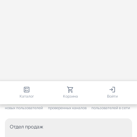
813 392
35 473
1 464
Каталог
Корзина
Войти
+ 7 658
за месяц
+ 1 445
за месяц
ONLINE
новых пользователей
проверенных каналов
пользователей в сети
Отдел продаж