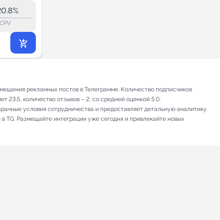
1.0K
20.8%
8.9%
ERR:
lock_outline
lock_outline
lo
CPV
CPV
293
₽
.71
мещения рекламных постов в Телеграмме. Количество подписчиков
 23.5, количество отзывов – 2, со средней оценкой 5.0.
зрачные условия сотрудничества и предоставляет детальную аналитику.
 в TG. Размещайте интеграции уже сегодня и привлекайте новых