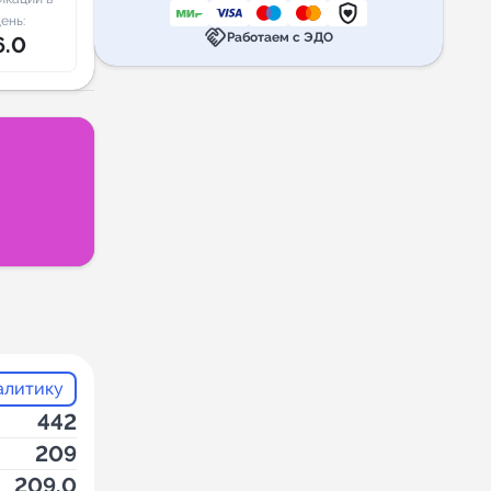
ень:
handshake
Работаем с ЭДО
6.0
алитику
442
209
209.0