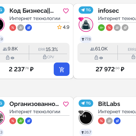
Код Бизнеса||
infosec
G
TG
Внедрение ИИ в
Интернет технологии
Интернет техно
бизнес проекты
4.9
.9
77.8
9.8K
61.0K
15.3%
ERR:
ERR:
lock_outline
lock_outline
lock_outline
lock_outline
CPV
2 237
₽
27 972
₽
.76
.00
Организованное
BitLabs
G
TG
программирован
Интернет технологии
Интернет техно
ие | Кирилл
Мокевнин
.3
26.7