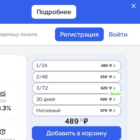
close
Подробнее
Регистрация
Войти
адельцу канала
отов
1/24
arrow_downward_alt
489
₽
.51
2/48
arrow_downward_alt
559
₽
.44
таемости каналов в
3/72
arrow_downward_alt
629
₽
.37
onitoring
Выгодно
30 дней
arrow_downward_alt
699
₽
.30
ERR
8.3%
Нативный
arrow_downward_alt
979
₽
.02
альное
489
₽
.51
дение
pdate
икаций в