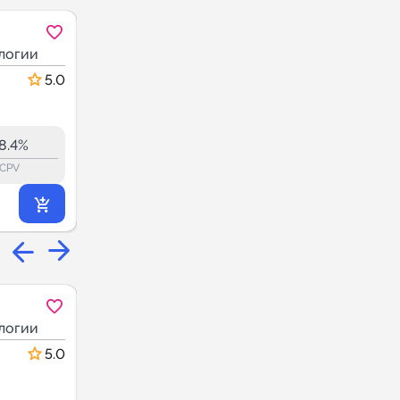
Нейросети:
TG
TG
логии
Волшебство AI,
Интернет технологии
IT и маркетинг
5.0
5.0
72.0
71.7
16.9K
8.4%
6.6%
ERR:
lock_outline
lock_outline
lo
CPV
CPV
4 475
₽
.52
Junior Джун IT
MAX
MAX
логии
Вакансии
Интернет технологии
5.0
5.0
26.5
26.5