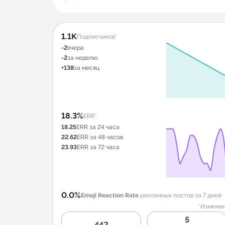
1.1K
Подписчиков*
-2
вчера
-2
за неделю
+138
за месяц
18.3%
ERR*
18.25
ERR за 24 часа
22.62
ERR за 48 часов
23.93
ERR за 72 часа
0.0%
Emoji Reaction Rate
рекламных постов за 7 дней
*Изменен
5
442