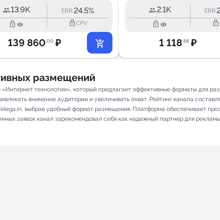
13.9K
2.1K
24.5%
ERR:
ERR:
lock_outline
lock_outline
lock_outline
lock_outline
CPV
139 860
₽
1 118
₽
.00
.88
ативных размещений
 «Интернет технологии», который предлагает эффективные форматы для раз
ивлекать внимание аудитории и увеличивать охват. Рейтинг канала составляет
elega.in, выбрав удобный формат размещения. Платформа обеспечивает про
ненных заявок канал зарекомендовал себя как надежный партнер для рекламы