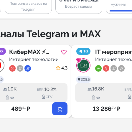
Повторных заказов на
мужчины
Возраст канала
Telega.in
налы Telegram и MAX
КиберMAX ⚡
IT мероприя
AX
TG
Новости ІТ
Интернет технологии
России /
Интернет техно
ITMeeting / 
4.3
events
.6
208.5
1.9K
16.8K
10.2%
ERR:
ERR:
lock_outline
lock_outline
lock_outline
lock_outline
CPV
489
₽
13 286
₽
.51
.70