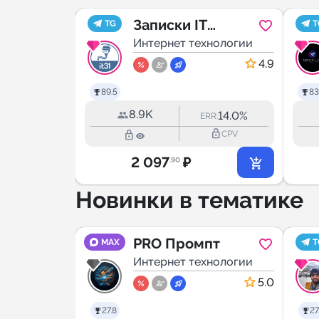
оды
Записки IT
TG
T
хнологии
специалиста
Интернет технологии
5.0
4.9
89.5
83
8.9K
13.0%
14.0%
RR:
ERR:
lock_outline
lock_outline
lock_outline
CPV
CPV
2 097
₽
.90
Новинки в тематике
PRO Промпт
MAX
T
исты
хнологии
Интернет технологии
5.0
5.0
27.8
27