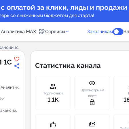
 с оплатой за клики, лиды и продажи
перь со сниженным бюджетом для старта!
Аналитика MAX
Сервисы
Заказчикам
Вл
АКАНСИИ 1C
каналов
Каталог б
 1C
Статистика канала
Индекс чи
visibility
 предложения
Telegram
group
m
 Аналитик,
Просмотры на
New
Подписчики:
пост:
1.1K
1
or
lock_outline
Индивиду
а MAX каналов
вакансии,
сопровож
u
payments
thumb_up
Публ