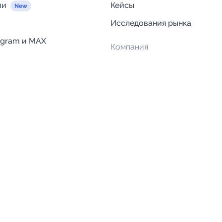
ии
Кейсы
Исследования рынка
egram и MAX
Компания
Отзывы о Telega.in
ций
Информация о безопасност
Возврат средств
Гарантии
Политика обработки персон
данных
Вакансии
Правила пользования серви