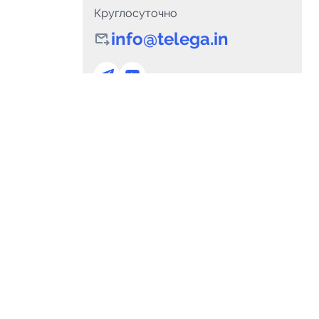
Круглосуточно
info@telega.in
0
Каналов:
Подпи
0
₽
delete_forever
Итого:
.00
Для сотрудничества
и
marketing@telega.in
Для СМИ
альных
pr@telega.in
Техподдержка
сом
Telegram
MAX