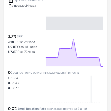
lock
Просмотров на пост*
lock
в первые 24 часа
3.7%
ERR*
3.69
ERR за 24 часа
5.04
ERR за 48 часов
5.73
ERR за 72 часа
0
Среднее число рекламных размещений в месяц
1
- 1/24
0
- 2/48
0
- 3/72
0.0%
Emoji Reaction Rate
рекламных постов за 7 дней