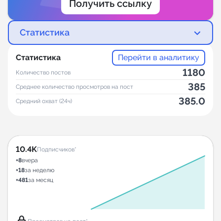
Получить ссылку
Статистика
Статистика
Перейти в аналитику
1180
Количество постов
385
Среднее количество просмотров на пост
385.0
Средний охват (24ч)
10.4K
Подписчиков*
+8
вчера
+18
за неделю
+481
за месяц