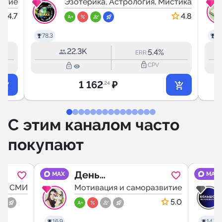
итие
сейчас!
Эзотерика, Астрология, Мистика
4.7
4.8
78.3
45
22.3K
5.4%
ERR:
lock_outline
lock_outline
CPV
1 162
₽
.24
С этим каналом часто
покупают
я
День
MAX
MAX
 и СМИ
Вдохновения
Мотивация и саморазвитие
5.0
16.9
14.7