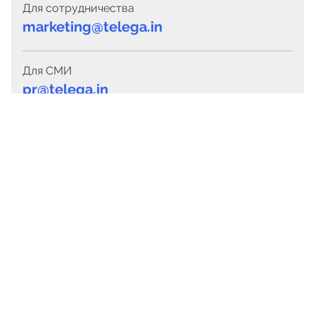
Для сотрудничества
marketing@telega.in
Для СМИ
pr@telega.in
Техподдержка
Telegram
MAX
Сервисы
Каталог каналов
Готовые предложения
Горящие предложения
Смарт-кампании