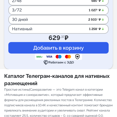
2/48
arrow_downward_alt
685
₽
.31
3/72
arrow_downward_alt
1 027
₽
.97
30 дней
arrow_downward_alt
2 503
₽
.49
Нативный
arrow_downward_alt
1 258
₽
.74
629
₽
.37
handshake
Работаем с ЭДО
Каталог Телеграм-каналов для нативных
размещений
Простые истины|Саморазвитие — это Telegam канал в категории
«Мотивация и саморазвитие», который предлагает эффективные
форматы для размещения рекламных постов в Телеграмме. Количество
подписчиков канала в 10.4K и качественный контент помогают брендам
привлекать внимание аудитории и увеличивать охват. Рейтинг канала
составляет 25.5, количество отзывов – 0, со средней оценкой 0.0.