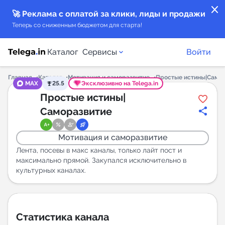
close
🚀 Реклама с оплатой за клики, лиды и продажи
Теперь со сниженным бюджетом для старта!
Каталог
Сервисы
Войти
Главная
Каталог
Мотивация и саморазвитие
Простые истины|Само
MAX
25.5
Эксклюзивно на Telega.in
Каталог каналов
Простые истины|
Саморазвитие
Каталог ботов
Мотивация и саморазвитие
Горящие предложения
Лента, посевы в макс каналы, только лайт пост и
максимально прямой. Закупался исключительно в
культурных каналах.
Индекс читаемости каналов в Telegram
New
Аналитика MAX каналов
Статистика канала
New