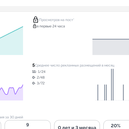
lock
Просмотров на пост*
lock
в первые 24 часа
5
Среднее число рекламных размещений в месяц
11
- 1/24
0
- 2/48
0
- 3/72
ия за 30 дней
9
20%
0 лет и 3 месяца