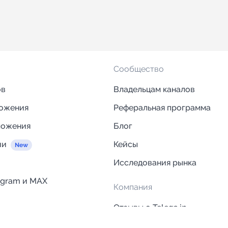
Сообщество
ов
Владельцам каналов
ложения
Реферальная программа
ложения
Блог
ии
Кейсы
Исследования рынка
egram и MAX
Компания
Отзывы о Telega.in
ций
Информация о безопасност