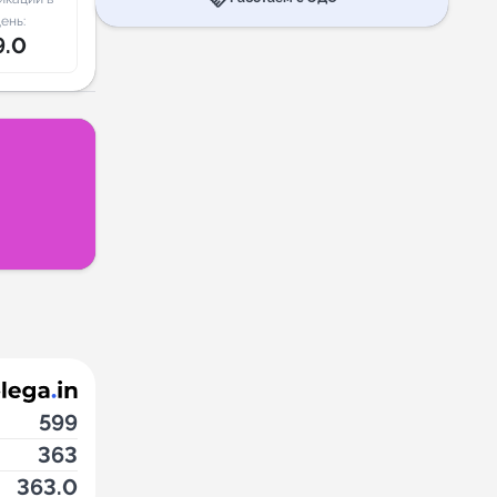
ень:
9.0
599
363
363.0