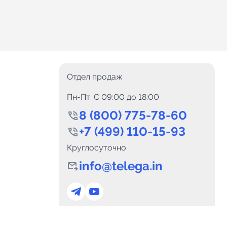
Отдел продаж
Пн-Пт: C 09:00 до 18:00
8 (800) 775-78-60
+7 (499) 110-15-93
Круглосуточно
info@telega.in
0
Каналов:
Подпи
0
₽
delete_forever
Итого:
.00
Для сотрудничества
и