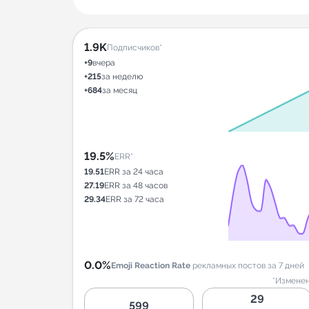
1.9K
Подписчиков*
+9
вчера
+215
за неделю
+684
за месяц
19.5%
ERR*
19.51
ERR за 24 часа
27.19
ERR за 48 часов
29.34
ERR за 72 часа
0.0%
Emoji Reaction Rate
рекламных постов за 7 дней
*Изменен
29
599