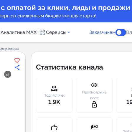
 с оплатой за клики, лиды и продажи
перь со сниженным бюджетом для старта!
Аналитика MAX
Сервисы
Заказчикам
Вл
ффирмации
каналов
Каталог б
Статистика канала
Индекс чи
visibility
 предложения
Telegram
group
m
Просмотры на
New
Подписчики:
пост:
1.9K
1
lock_outline
Индивиду
а MAX каналов
сопровож
u
payments
thumb_up
Публ