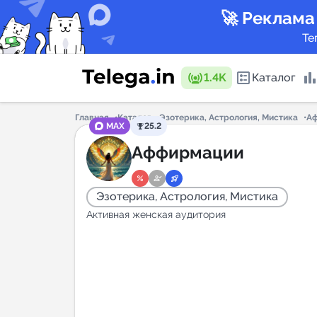
🚀 Реклама
Те
1.4K
Каталог
Главная
Каталог
Эзотерика, Астрология, Мистика
А
MAX
25.2
Каталог 
Аффирмации
Эзотерика, Астрология, Мистика
Горящие
Активная женская аудитория
Аналитик
New