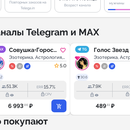
Повторных заказов на
мужчины
Возраст канала
Telega.in
налы Telegram и MAX
Совушка•Гороск
Голос Звезд 
AX
TG
оп
Эзотерика, Астрология,
Гороскоп
Эзотерика, Аст
Мистика
Мистика
5.0
.2
30.6
51.3K
7.9K
15.7%
ERR:
ERR:
lock_outline
lock_outline
lock_outline
lock_outline
CPV
6 993
₽
489
₽
.00
.51
о покупают