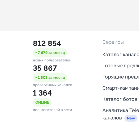
812 854
Сервисы
+ 7 679
за месяц
Каталог канал
новых пользователей
Готовые пред
35 867
Горящие пред
+ 1 508
за месяц
проверенных каналов
Смарт-кампан
1 364
Каталог ботов
ONLINE
Аналитика Tel
пользователей в сети
каналов
Бот нотифика