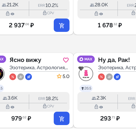
21.2K
28.0K
10.2%
ERR:
ERR:
lock_outline
lock_outline
lock_outline
lock_outline
CPV
2 937
₽
1 678
₽
.06
.32
Ясно вижу
Ну да, Рак!
AX
MAX
Эзотерика, Астрология,
Эзотерика, Аст
Мистика
Мистика
5.0
.5
26.5
3.6K
2.3K
18.2%
ERR:
ERR:
lock_outline
lock_outline
lock_outline
lock_outline
CPV
979
₽
293
₽
.02
.71