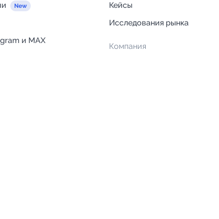
ии
Кейсы
Исследования рынка
egram и MAX
Компания
Отзывы о Telega.in
ций
Информация о безопасност
Возврат средств
Гарантии
Политика обработки персон
данных
Вакансии
Правила пользования серви