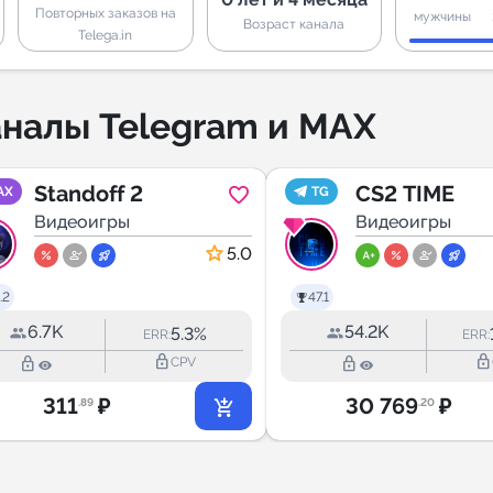
Повторных заказов на
мужчины
Возраст канала
Telega.in
налы Telegram и MAX
Standoff 2
CS2 TIME
AX
TG
Видеоигры
Видеоигры
5.0
.2
47.1
6.7K
54.2K
5.3%
ERR:
ERR:
lock_outline
lock_outline
lock_outline
lock_outline
CPV
311
₽
30 769
₽
.89
.20