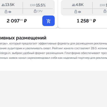
13.5K
4.8K
15.5%
ERR:
ERR:
lock_outline
lock_outline
lock_outline
lock_outline
CPV
2 097
₽
1 258
₽
.90
.74
ативных размещений
еоигры», который предлагает эффективные форматы для размещения рекламных
ие аудитории и увеличивать охват. Рейтинг канала составляет 28.0, количес
elega.in, выбрав удобный формат размещения. Платформа обеспечивает про
ненных заявок канал зарекомендовал себя как надежный партнер для реклам