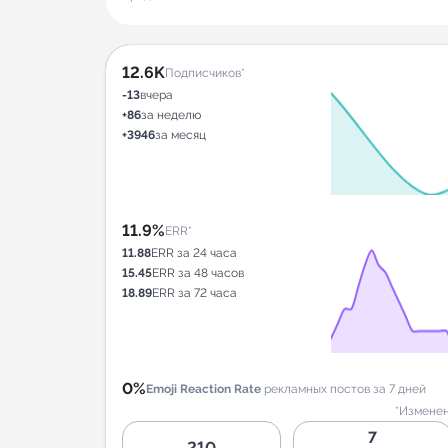
12.6K
Подписчиков*
-13
вчера
+86
за неделю
+3946
за месяц
11.9%
ERR*
11.88
ERR за 24 часа
15.45
ERR за 48 часов
18.89
ERR за 72 часа
0%
Emoji Reaction Rate
рекламных постов за 7 дней
*Изменен
7
210