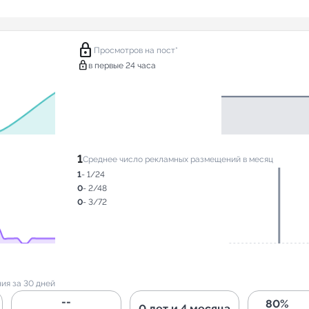
lock
Просмотров на пост*
lock
в первые 24 часа
1
Среднее число рекламных размещений в месяц
1
- 1/24
0
- 2/48
0
- 3/72
ия за 30 дней
--
80%
0 лет и 4 месяца