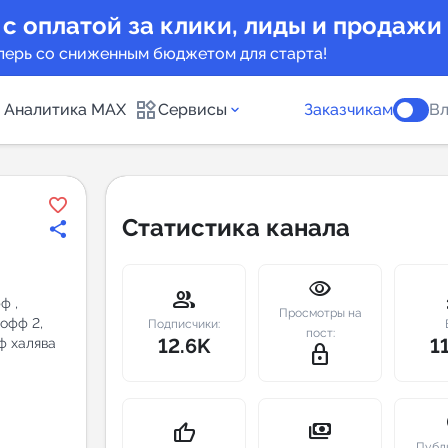
 с оплатой за клики, лиды и продажи
перь со сниженным бюджетом для старта!
Аналитика MAX
Сервисы
Заказчикам
Вл
каналов
Каталог б
Статистика канала
Индекс чи
visibility
 предложения
Telegram
group
m
ф ,
Просмотры на
офф 2,
New
Подписчики:
пост:
12.6K
1
ф халява
lock_outline
Индивиду
а MAX каналов
сопровож
u
payments
thumb_up
Публ