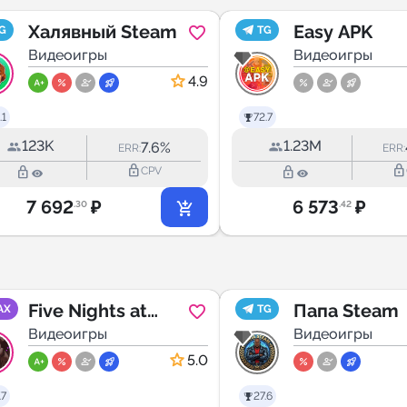
Халявный Steam
Easy APK
G
TG
Видеоигры
Видеоигры
4.9
.1
72.7
123K
1.23M
7.6%
ERR:
ERR:
lock_outline
lock_outline
lock_outline
lock_outline
CPV
7 692
₽
6 573
₽
.30
.42
Five Nights at
Папа Steam
AX
TG
Freddy's |
Видеоигры
Видеоигры
Фандом
5.0
.7
27.6