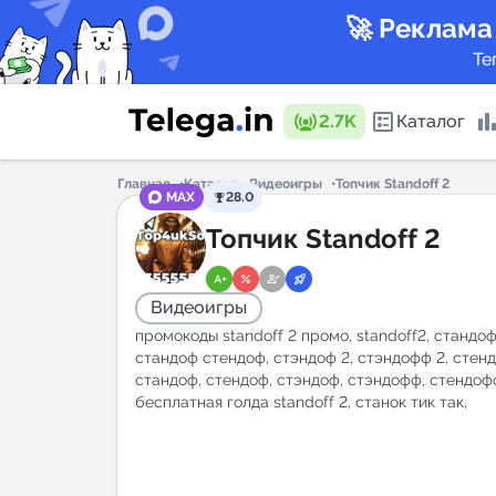
🚀 Реклама
Те
2.7K
Каталог
Главная
Каталог
Видеоигры
Топчик Standoff 2
MAX
28.0
Каталог 
Топчик Standoff 2
Видеоигры
Горящие
промокоды standoff 2 промо, standoff2, стандоф
стандоф стендоф, стэндоф 2, стэндофф 2, стенд
стандоф, стендоф, стэндоф, стэндофф, стендоф
бесплатная голда standoff 2, станок тик так,
Аналитик
New