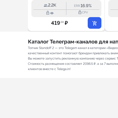
2.2K
8.7%
16.9%
RR:
ERR:
lock_outline
lock_outline
lock_outline
CPV
CPV
419
₽
.58
Каталог Телеграм-каналов для н
Топчик Standoff 2 — это Telegam канал в категории «Вид
качественный контент помогают брендам привлекать вниман
Вы можете запустить рекламную кампанию через сервис T
Стоимость размещения составляет 2096.5 ₽, а за 7 выпол
клиентов вместе с Telega.in!