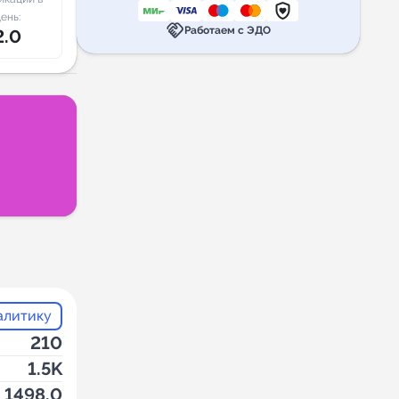
ень:
handshake
Работаем с ЭДО
2.0
алитику
210
1.5K
1498.0