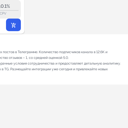
14.2K
10.1%
19.3%
ERR:
lock_outline
lock_outline
lo
CPV
CPV
2 797
₽
.20
 постов в Телеграмме. Количество подписчиков канала в 12.6K и
тво отзывов – 1, со средней оценкой 5.0.
зрачные условия сотрудничества и предоставляет детальную аналитику.
ы в TG. Размещайте интеграции уже сегодня и привлекайте новых