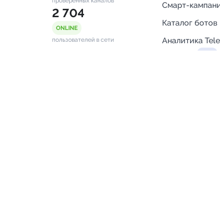
проверенных каналов
Смарт-кампан
2 704
Каталог ботов
ONLINE
Аналитика Tel
пользователей в сети
каналов
Бот нотифика
Помощь
FAQ
Напишите нам