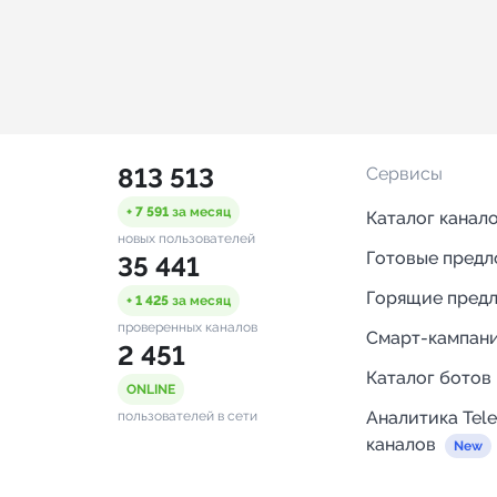
813 513
Сервисы
+ 7 591
за месяц
Каталог канал
новых пользователей
Готовые пред
35 441
Горящие пред
+ 1 425
за месяц
проверенных каналов
Смарт-кампан
2 451
Каталог ботов
ONLINE
Аналитика Tel
пользователей в сети
каналов
Бот нотифика