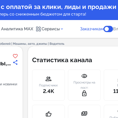
 с оплатой за клики, лиды и продажи
перь со сниженным бюджетом для старта!
Аналитика MAX
Сервисы
Заказчикам
Вл
обилей | Машины, авто, джипы | Водитель
каналов
Каталог б
Статистика канала
ы,
Индекс чи
ль
visibility
 предложения
Telegram
group
m
Просмотры на
и новинки
New
Подписчики:
пост:
2.4K
1
lock_outline
Индивиду
а MAX каналов
сопровож
u
payments
thumb_up
Публ