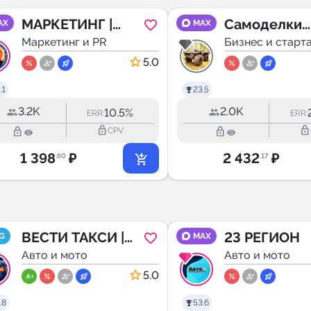
МАРКЕТИНГ |
Самоделки
AX
MAX
БИЗНЕС |
Маркетинг и PR
трактора
Бизнес и старт
ФРИЛАНС
снегоходы
5.0
вездеходы
.1
23.5
3.2K
2.0K
10.5%
ERR:
ERR:
lock_outline
lock_outline
lock_outline
lock_outline
CPV
1 398
₽
2 432
₽
.60
.17
ВЕСТИ ТАКСИ |
23 РЕГИОН
G
MAX
НОВОСТИ
Авто и мото
Авто и мото
5.0
.8
53.6