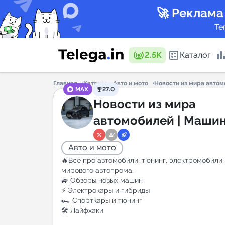
🚀 Реклама
Те
2.5K
Каталог
Главная
Каталог
Авто и мото
Новости из мира автом
MAX
27.0
Каталог 
Новости из мира
автомобилей | Машин
авто, джипы | Водите
Горящие
Авто и мото
🔥Все про автомобили, тюнинг, электромобили 
мирового автопрома.
🚙 Обзоры новых машин
⚡ Электрокары и гибриды
Аналитик
🏎️ Спорткары и тюнинг
New
🛠 Лайфхаки