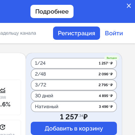
close
Подробнее
Регистрация
Войти
адельцу канала
отов
Выгодно
1/24
1 257
₽
.34
2/48
2 096
₽
.50
таемости каналов в
3/72
2 795
₽
.80
onitoring
30 дней
4 895
₽
.10
ERR
1.6%
Нативный
3 496
₽
.50
альное
1 257
₽
.34
дение
pdate
икаций в