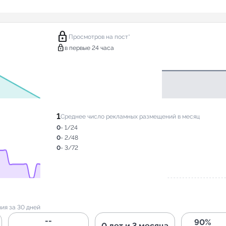
lock
Просмотров на пост*
lock
в первые 24 часа
1
Среднее число рекламных размещений в месяц
0
- 1/24
0
- 2/48
0
- 3/72
ия за 30 дней
--
90%
0 лет и 3 месяца