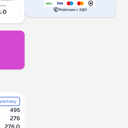
ень:
handshake
Работаем с ЭДО
1.0
алитику
495
276
276.0