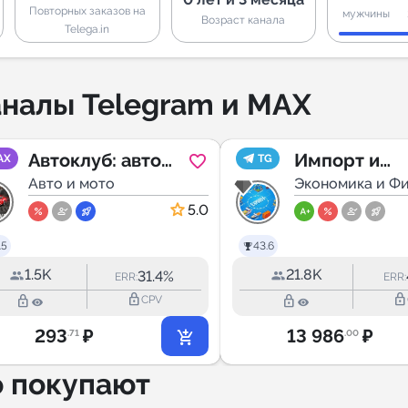
Повторных заказов на
мужчины
Возраст канала
Telega.in
налы Telegram и MAX
Автоклуб: авто
Импорт и
AX
TG
новости, ГИБДД,
Авто и мото
Экспорт,
Экономика и Ф
водитель
перевозки и
5.0
логистика.
.5
43.6
EXPORTV.ru
1.5K
21.8K
31.4%
ERR:
ERR:
lock_outline
lock_outline
lock_outline
lock_outline
CPV
293
₽
13 986
₽
.71
.00
о покупают