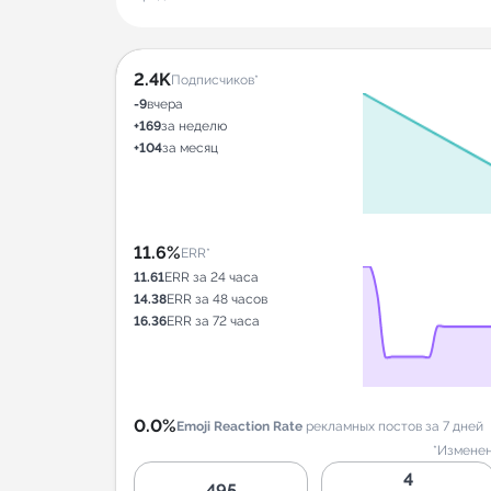
2.4K
Подписчиков*
-9
вчера
+169
за неделю
+104
за месяц
11.6%
ERR*
11.61
ERR за 24 часа
14.38
ERR за 48 часов
16.36
ERR за 72 часа
0.0%
Emoji Reaction Rate
рекламных постов за 7 дней
*Изменен
4
495