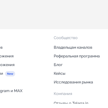
Сообщество
ов
Владельцам каналов
ложения
Реферальная программа
ложения
Блог
ии
Кейсы
Исследования рынка
egram и MAX
Компания
Отзывы о Telega.in
ций