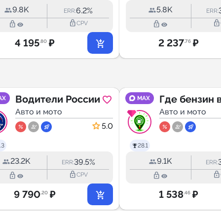
9.8K
5.8K
6.2%
ERR:
ERR:
lock_outline
lock_outline
lock_outline
lock_outline
CPV
4 195
₽
2 237
₽
.80
.76
Водители России
Где бензин 
AX
MAX
Авто и мото
Ростов-на-Д
Авто и мото
5.0
.3
28.1
23.2K
9.1K
39.5%
ERR:
ERR:
lock_outline
lock_outline
lock_outline
lock_outline
CPV
9 790
₽
1 538
₽
.20
.46