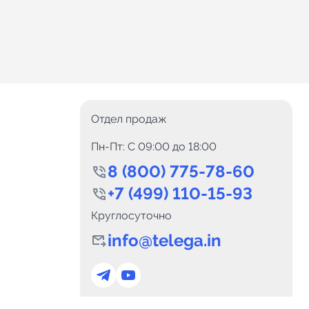
Отдел продаж
Пн-Пт: C 09:00 до 18:00
8 (800) 775-78-60
+7 (499) 110-15-93
Круглосуточно
info@telega.in
0
Каналов:
Подпи
0
₽
delete_forever
Итого:
.00