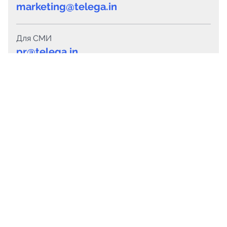
marketing@telega.in
Для СМИ
pr@telega.in
Техподдержка
Telegram
MAX
Сервисы
Каталог каналов
Готовые предложения
Горящие предложения
Смарт-кампании