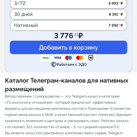
3/72
6 993
₽
.00
30 дней
8 391
₽
.60
Нативный
7 692
₽
.30
3 776
₽
.22
handshake
Работаем с ЭДО
Каталог Телеграм-каналов для нативных
размещений
Ветер перемен | саморазвитие — это Telegam канал в категории
«Психология и отношения», который предлагает эффективные
форматы для размещения рекламных постов в Телеграмме. Количество
подписчиков канала в 19.6K и качественный контент помогают брендам
привлекать внимание аудитории и увеличивать охват. Рейтинг канала
составляет 32.1, количество отзывов – 3, со средней оценкой 5.0.
Вы можете запустить рекламную кампанию через сервис Telega.in,