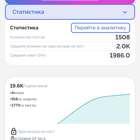
Статистика
Статистика
Перейти в аналитику
1508
Количество постов
2.0K
Среднее количество просмотров на пост
1986.0
Средний охват (24ч)
19.6K
Подписчиков*
+4
вчера
+918
за неделю
+1779
за месяц
lock
Просмотров на пост*
lock
в первые 24 часа