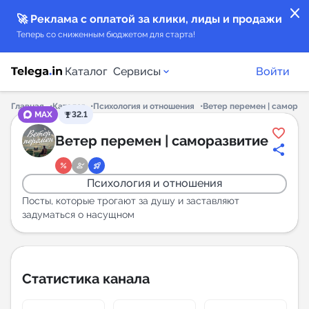
close
🚀 Реклама с оплатой за клики, лиды и продажи
Теперь со сниженным бюджетом для старта!
Каталог
Сервисы
Войти
Главная
Каталог
Психология и отношения
Ветер перемен | самораз
MAX
32.1
Каталог каналов
Ветер перемен | саморазвитие
Каталог ботов
Психология и отношения
Горящие предложения
Посты, которые трогают за душу и заставляют
задуматься о насущном
Индекс читаемости каналов в Telegram
New
Статистика канала
Аналитика MAX каналов
New