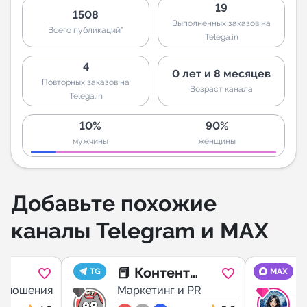
19
1508
Выполненных заказов на
Всего публикаций*
Telega.in
4
0 лет и 8 месяцев
Повторных заказов на
Возраст канала
Telega.in
10%
90%
мужчины
женщины
Добавьте похожие
каналы Telegram и MAX
📕 Контент
TG
MAX
отношения
психологу для
Маркетинг и PR
П