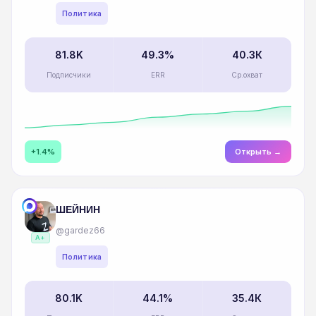
Политика
81.8K
49.3%
40.3К
Подписчики
ERR
Ср.охват
+1.4%
Открыть →
ШЕЙНИН
@gardez66
A+
Политика
80.1K
44.1%
35.4К