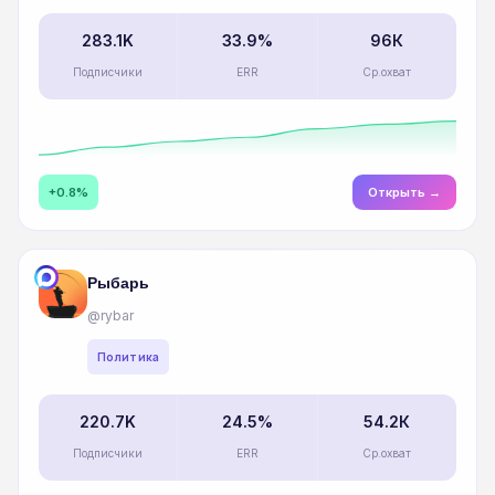
283.1K
33.9%
96К
Подписчики
ERR
Ср.охват
+0.8%
Открыть →
Рыбарь
@rybar
Политика
220.7K
24.5%
54.2К
Подписчики
ERR
Ср.охват