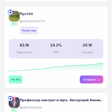
Пул N3
@dimsmirnov175
A+
Политика
83.1K
24.2%
20.1К
Подписчики
ERR
Ср.охват
+0.4%
Открыть →
Профессор смотрит в мiръ. Авторский Анонимный канал Дмитрия Евстафьева
@dimonundmir
A+