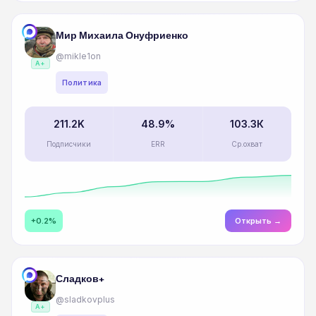
Мир Михаила Онуфриенко
@mikle1on
A+
Политика
211.2K
48.9%
103.3К
Подписчики
ERR
Ср.охват
+0.2%
Открыть →
Сладков+
@sladkovplus
A+