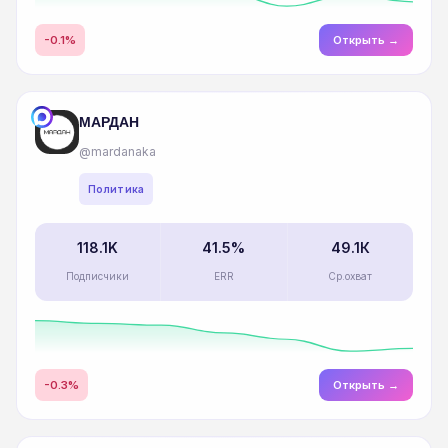
-0.1%
Открыть →
МАРДАН
@mardanaka
Политика
118.1K
41.5%
49.1К
Подписчики
ERR
Ср.охват
-0.3%
Открыть →