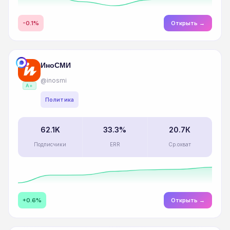
-0.1%
Открыть →
ИноСМИ
@inosmi
A+
Политика
62.1K
33.3%
20.7К
Подписчики
ERR
Ср.охват
+0.6%
Открыть →