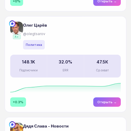
+0%
Открыть →
Олег Царёв
@olegtsarov
A+
Политика
148.1K
32.0%
47.5К
Подписчики
ERR
Ср.охват
+0.3%
Открыть →
Дядя Слава - Новости