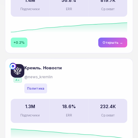
1.4M
56.8%
819.7К
Подписчики
ERR
Ср.охват
Индивидуальное сопровождение
Аналитика Telegram
+0.2%
Открыть →
Кремль. Новости
@news_kremlin
A+
Политика
1.3M
18.6%
232.4К
Подписчики
ERR
Ср.охват