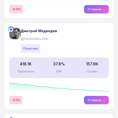
-0.5%
Открыть →
Дмитрий Медведев
@medvedev_max
Политика
418.1K
37.8%
157.9К
Подписчики
ERR
Ср.охват
-0.1%
Открыть →