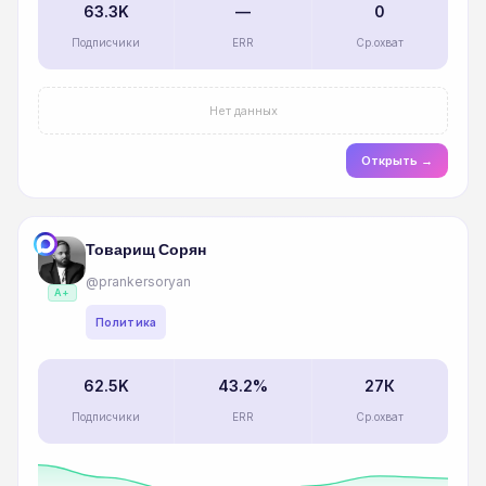
63.3K
—
0
Подписчики
ERR
Ср.охват
Нет данных
Открыть →
Товарищ Сорян
@prankersoryan
A+
Политика
62.5K
43.2%
27К
Подписчики
ERR
Ср.охват