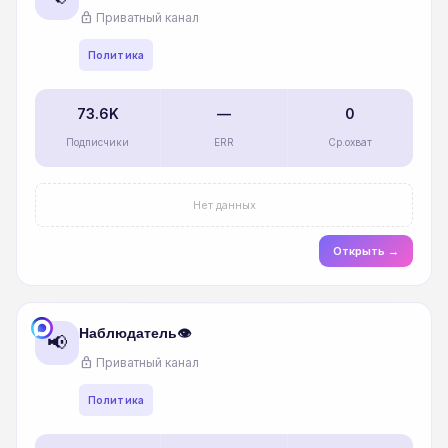
lock
Приватный канал
Политика
73.6K
—
0
Подписчики
ERR
Ср.охват
Нет данных
Открыть →
Наблюдатель👁️
📢
lock
Приватный канал
Политика