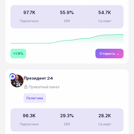
97.7K
55.9%
54.7К
Подписчики
ERR
Ср.охват
+1.9%
Открыть →
Президент 24
lock
Приватный канал
Политика
96.3K
29.3%
28.2К
Подписчики
ERR
Ср.охват