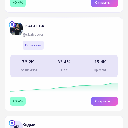
+0.4%
Открыть →
СКАБЕЕВА
@skabeeva
Политика
76.2K
33.4%
25.4К
Подписчики
ERR
Ср.охват
+0.4%
Открыть →
Кедми
📢