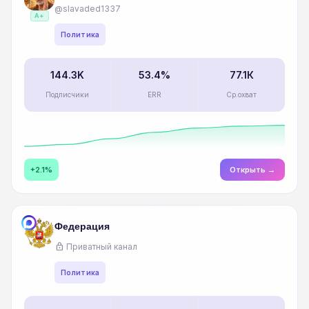
@slavaded1337
A+
Политика
144.3K
53.4%
77.1К
Подписчики
ERR
Ср.охват
+2.1%
Открыть →
Федерация
lock
Приватный канал
Политика