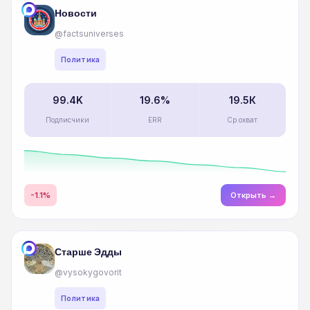
Новости
@factsuniverses
Политика
99.4K
19.6%
19.5К
Подписчики
ERR
Ср.охват
-1.1%
Открыть →
Старше Эдды
@vysokygovorit
Политика