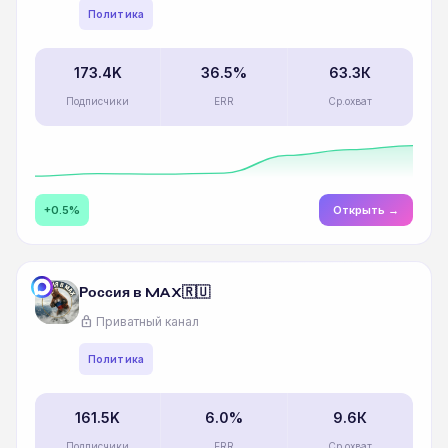
Политика
173.4K
36.5%
63.3К
Подписчики
ERR
Ср.охват
+0.5%
Открыть →
Россия в MAX🇷🇺
lock
Приватный канал
Политика
161.5K
6.0%
9.6К
Подписчики
ERR
Ср.охват