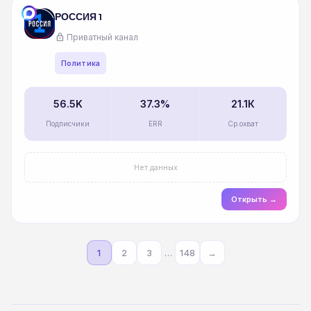
РОССИЯ 1
lock
Приватный канал
Политика
56.5K
37.3%
21.1К
Подписчики
ERR
Ср.охват
Нет данных
Открыть →
…
1
2
3
148
→