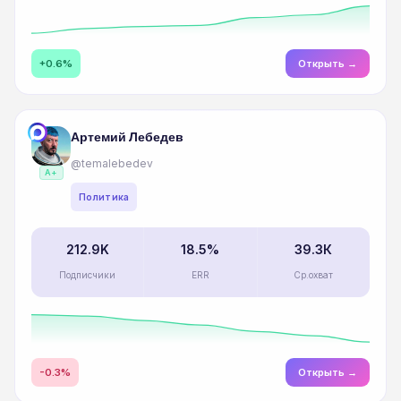
+0.6%
Открыть →
Артемий Лебедев
@temalebedev
A+
Политика
212.9K
18.5%
39.3К
Подписчики
ERR
Ср.охват
-0.3%
Открыть →