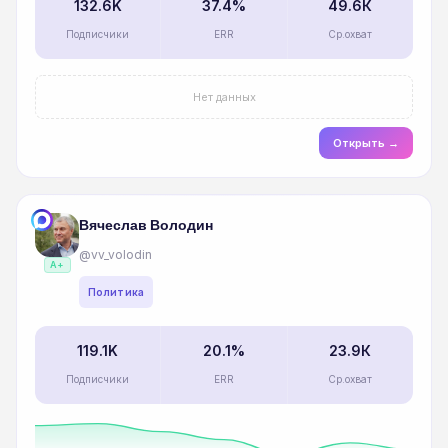
132.6K
37.4%
49.6К
Подписчики
ERR
Ср.охват
Нет данных
Открыть →
Вячеслав Володин
@vv_volodin
A+
Политика
119.1K
20.1%
23.9К
Подписчики
ERR
Ср.охват