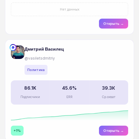
Нет данных
Открыть →
Дмитрий Василец
@vasiletsdmitriy
Политика
86.1K
45.6%
39.3К
Подписчики
ERR
Ср.охват
+1%
Открыть →