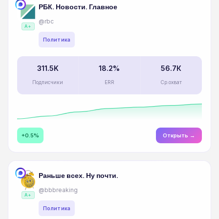
РБК. Новости. Главное
@rbc
A+
Политика
311.5K
18.2%
56.7К
Подписчики
ERR
Ср.охват
+0.5%
Открыть →
Раньше всех. Ну почти.
@bbbreaking
A+
Политика