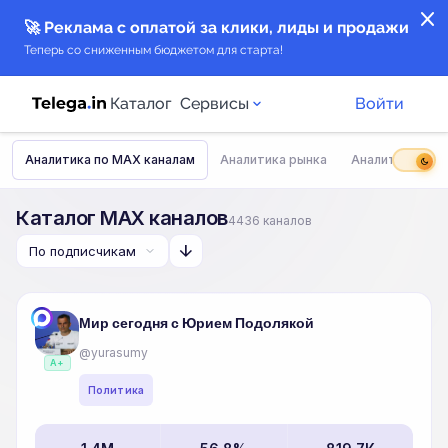
close
🚀 Реклама с оплатой за клики, лиды и продажи
Теперь со сниженным бюджетом для старта!
Каталог
Сервисы
Войти
Аналитика по MAX каналам
Аналитика рынка
Аналитика тем
dark_mode
Каталог каналов
Каталог MAX каналов
4436 каналов
Каталог ботов
arrow_downward
Горящие предложения
Мир сегодня с Юрием Подолякой
Индекс читаемости каналов в Telegram
@yurasumy
A+
New
Политика
Аналитика MAX каналов
New