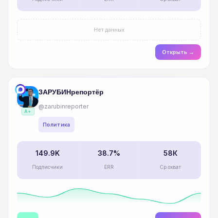
Нет данных
Открыть →
ЗАРУБИНрепортёр
@zarubinreporter
A+
Политика
149.9K
38.7%
58К
Подписчики
ERR
Ср.охват